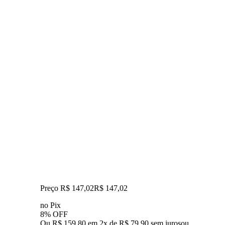
Preço R$ 147,02
R$
147
,
02
no Pix
8% OFF
Ou R$ 159,80 em 2x de R$ 79,90 sem juros
ou