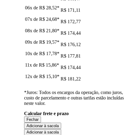
06x de
R$ 28,52
*
R$ 171,11
07x de
R$ 24,68
*
R$ 172,77
08x de
R$ 21,80
*
R$ 174,44
09x de
R$ 19,57
*
R$ 176,12
10x de
R$ 17,78
*
R$ 177,81
11x de
R$ 15,86
*
R$ 174,44
12x de
R$ 15,10
*
R$ 181,22
*Juros: Todos os encargos da operação, como juros,
custo de parcelamento e outras tarifas estão incluídas
neste valor.
Calcular frete e prazo
Fechar
Adicionar à sacola
Adicionar à sacola