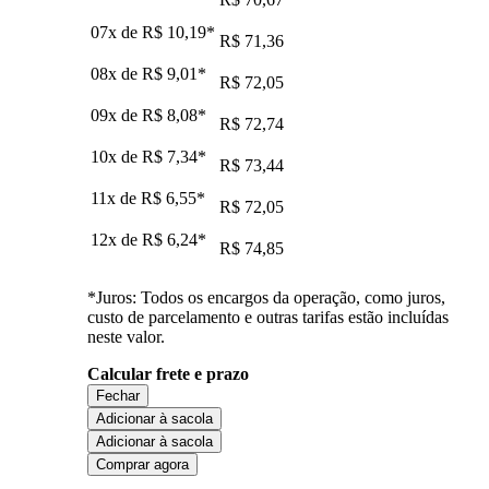
07x de
R$ 10,19
*
R$ 71,36
08x de
R$ 9,01
*
R$ 72,05
09x de
R$ 8,08
*
R$ 72,74
10x de
R$ 7,34
*
R$ 73,44
11x de
R$ 6,55
*
R$ 72,05
12x de
R$ 6,24
*
R$ 74,85
*Juros: Todos os encargos da operação, como juros,
custo de parcelamento e outras tarifas estão incluídas
neste valor.
Calcular frete e prazo
Fechar
Adicionar à sacola
Adicionar à sacola
Comprar agora