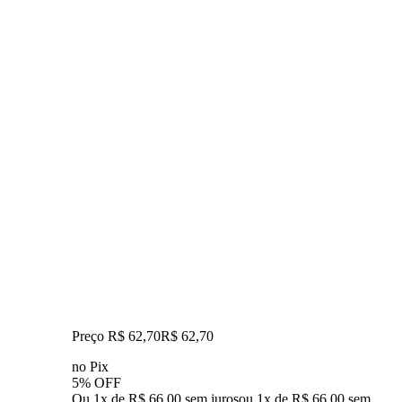
Preço R$ 62,70
R$
62
,
70
no Pix
5% OFF
Ou 1x de R$ 66,00 sem juros
ou
1
x de
R$ 66,00
sem