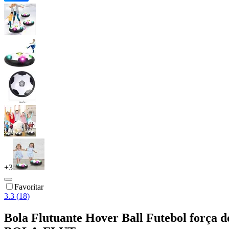
+
3
Favoritar
3.3 (18)
Bola Flutuante Hover Ball Futebol força do