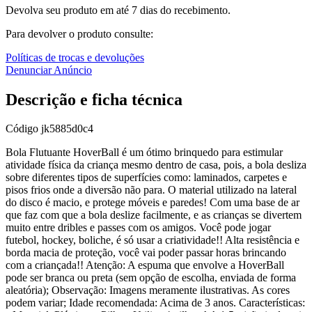
Devolva seu produto em até 7 dias do recebimento.
Para devolver o produto consulte:
Políticas de trocas e devoluções
Denunciar Anúncio
Descrição e ficha técnica
Código
jk5885d0c4
Bola Flutuante HoverBall é um ótimo brinquedo para estimular
atividade física da criança mesmo dentro de casa, pois, a bola desliza
sobre diferentes tipos de superfícies como: laminados, carpetes e
pisos frios onde a diversão não para. O material utilizado na lateral
do disco é macio, e protege móveis e paredes! Com uma base de ar
que faz com que a bola deslize facilmente, e as crianças se divertem
muito entre dribles e passes com os amigos. Você pode jogar
futebol, hockey, boliche, é só usar a criatividade!! Alta resistência e
borda macia de proteção, você vai poder passar horas brincando
com a criançada!! Atenção: A espuma que envolve a HoverBall
pode ser branca ou preta (sem opção de escolha, enviada de forma
aleatória); Observação: Imagens meramente ilustrativas. As cores
podem variar; Idade recomendada: Acima de 3 anos. Características: