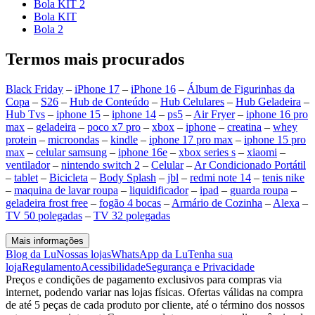
Bola KIT 2
Bola KIT
Bola 2
Termos mais procurados
Black Friday
–
iPhone 17
–
iPhone 16
–
Álbum de Figurinhas da
Copa
–
S26
–
Hub de Conteúdo
–
Hub Celulares
–
Hub Geladeira
–
Hub Tvs
–
iphone 15
–
iphone 14
–
ps5
–
Air Fryer
–
iphone 16 pro
max
–
geladeira
–
poco x7 pro
–
xbox
–
iphone
–
creatina
–
whey
protein
–
microondas
–
kindle
–
iphone 17 pro max
–
iphone 15 pro
max
–
celular samsung
–
iphone 16e
–
xbox series s
–
xiaomi
–
ventilador
–
nintendo switch 2
–
Celular
–
Ar Condicionado Portátil
–
tablet
–
Bicicleta
–
Body Splash
–
jbl
–
redmi note 14
–
tenis nike
–
maquina de lavar roupa
–
liquidificador
–
ipad
–
guarda roupa
–
geladeira frost free
–
fogão 4 bocas
–
Armário de Cozinha
–
Alexa
–
TV 50 polegadas
–
TV 32 polegadas
Mais informações
Blog da Lu
Nossas lojas
WhatsApp da Lu
Tenha sua
loja
Regulamento
Acessibilidade
Segurança e Privacidade
Preços e condições de pagamento exclusivos para compras via
internet, podendo variar nas lojas físicas. Ofertas válidas na compra
de até 5 peças de cada produto por cliente, até o término dos nossos