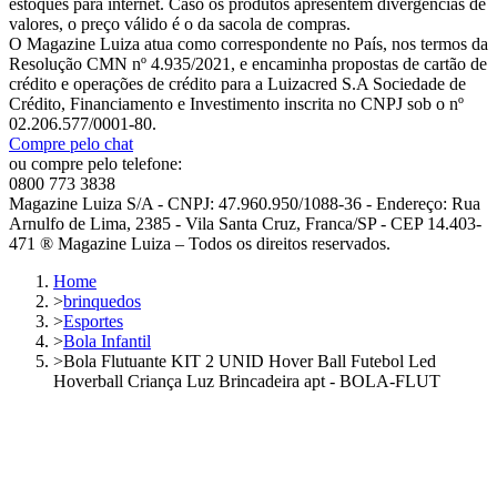
estoques para internet. Caso os produtos apresentem divergências de
valores, o preço válido é o da sacola de compras.
O Magazine Luiza atua como correspondente no País, nos termos da
Resolução CMN nº 4.935/2021, e encaminha propostas de cartão de
crédito e operações de crédito para a Luizacred S.A Sociedade de
Crédito, Financiamento e Investimento inscrita no CNPJ sob o nº
02.206.577/0001-80.
Compre pelo chat
ou compre pelo telefone:
0800 773 3838
Magazine Luiza S/A - CNPJ: 47.960.950/1088-36 - Endereço: Rua
Arnulfo de Lima, 2385 - Vila Santa Cruz, Franca/SP - CEP 14.403-
471 ® Magazine Luiza – Todos os direitos reservados.
Home
>
brinquedos
>
Esportes
>
Bola Infantil
>
Bola Flutuante KIT 2 UNID Hover Ball Futebol Led
Hoverball Criança Luz Brincadeira apt - BOLA-FLUT