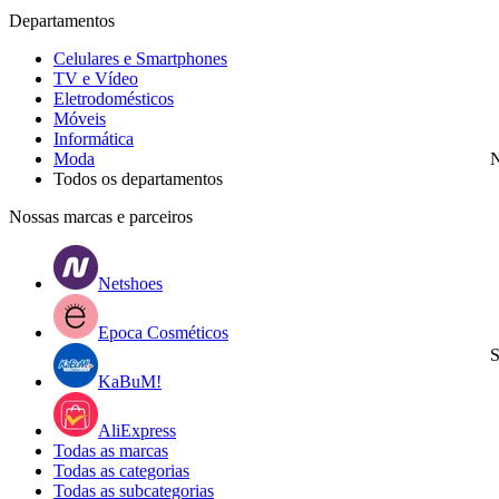
Departamentos
Celulares e Smartphones
TV e Vídeo
Eletrodomésticos
Móveis
Informática
Moda
N
Todos os departamentos
Nossas marcas e parceiros
Netshoes
Epoca Cosméticos
S
KaBuM!
AliExpress
Todas as marcas
Todas as categorias
Todas as subcategorias