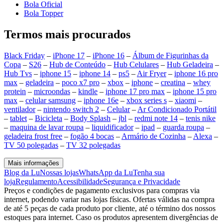
Bola Oficial
Bola Topper
Termos mais procurados
Black Friday
–
iPhone 17
–
iPhone 16
–
Álbum de Figurinhas da
Copa
–
S26
–
Hub de Conteúdo
–
Hub Celulares
–
Hub Geladeira
–
Hub Tvs
–
iphone 15
–
iphone 14
–
ps5
–
Air Fryer
–
iphone 16 pro
max
–
geladeira
–
poco x7 pro
–
xbox
–
iphone
–
creatina
–
whey
protein
–
microondas
–
kindle
–
iphone 17 pro max
–
iphone 15 pro
max
–
celular samsung
–
iphone 16e
–
xbox series s
–
xiaomi
–
ventilador
–
nintendo switch 2
–
Celular
–
Ar Condicionado Portátil
–
tablet
–
Bicicleta
–
Body Splash
–
jbl
–
redmi note 14
–
tenis nike
–
maquina de lavar roupa
–
liquidificador
–
ipad
–
guarda roupa
–
geladeira frost free
–
fogão 4 bocas
–
Armário de Cozinha
–
Alexa
–
TV 50 polegadas
–
TV 32 polegadas
Mais informações
Blog da Lu
Nossas lojas
WhatsApp da Lu
Tenha sua
loja
Regulamento
Acessibilidade
Segurança e Privacidade
Preços e condições de pagamento exclusivos para compras via
internet, podendo variar nas lojas físicas. Ofertas válidas na compra
de até 5 peças de cada produto por cliente, até o término dos nossos
estoques para internet. Caso os produtos apresentem divergências de