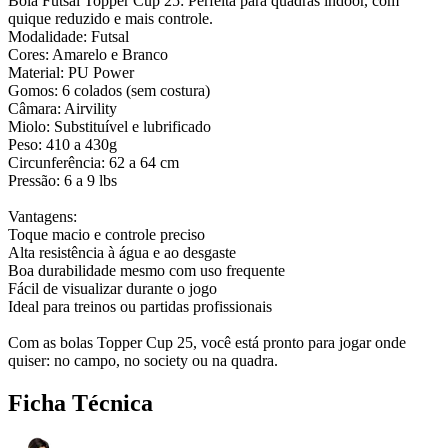
Bola Futsal Topper Cup 25: Perfeita para quadras indoor, com
quique reduzido e mais controle.
Modalidade: Futsal
Cores: Amarelo e Branco
Material: PU Power
Gomos: 6 colados (sem costura)
Câmara: Airvility
Miolo: Substituível e lubrificado
Peso: 410 a 430g
Circunferência: 62 a 64 cm
Pressão: 6 a 9 lbs
Vantagens:
Toque macio e controle preciso
Alta resistência à água e ao desgaste
Boa durabilidade mesmo com uso frequente
Fácil de visualizar durante o jogo
Ideal para treinos ou partidas profissionais
Com as bolas Topper Cup 25, você está pronto para jogar onde
quiser: no campo, no society ou na quadra.
Ficha Técnica