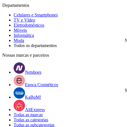
Departamentos
Celulares e Smartphones
TV e Vídeo
Eletrodomésticos
Móveis
Informática
Moda
N
Todos os departamentos
Nossas marcas e parceiros
Netshoes
Epoca Cosméticos
S
KaBuM!
AliExpress
Todas as marcas
Todas as categorias
Todas as subcategorias