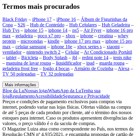
Termos mais procurados
Black Friday
–
iPhone 17
–
iPhone 16
–
Álbum de Figurinhas da
Copa
–
S26
–
Hub de Conteúdo
–
Hub Celulares
–
Hub Geladeira
–
Hub Tvs
–
iphone 15
–
iphone 14
–
ps5
–
Air Fryer
–
iphone 16 pro
max
–
geladeira
–
poco x7 pro
–
xbox
–
iphone
–
creatina
–
whey
protein
–
microondas
–
kindle
–
iphone 17 pro max
–
iphone 15 pro
max
–
celular samsung
–
iphone 16e
–
xbox series s
–
xiaomi
–
ventilador
–
nintendo switch 2
–
Celular
–
Ar Condicionado Portátil
–
tablet
–
Bicicleta
–
Body Splash
–
jbl
–
redmi note 14
–
tenis nike
–
maquina de lavar roupa
–
liquidificador
–
ipad
–
guarda roupa
–
geladeira frost free
–
fogão 4 bocas
–
Armário de Cozinha
–
Alexa
–
TV 50 polegadas
–
TV 32 polegadas
Mais informações
Blog da Lu
Nossas lojas
WhatsApp da Lu
Tenha sua
loja
Regulamento
Acessibilidade
Segurança e Privacidade
Preços e condições de pagamento exclusivos para compras via
internet, podendo variar nas lojas físicas. Ofertas válidas na compra
de até 5 peças de cada produto por cliente, até o término dos nossos
estoques para internet. Caso os produtos apresentem divergências de
valores, o preço válido é o da sacola de compras.
O Magazine Luiza atua como correspondente no País, nos termos da
Resolução CMN nº 4.935/2021, e encaminha propostas de cartão de