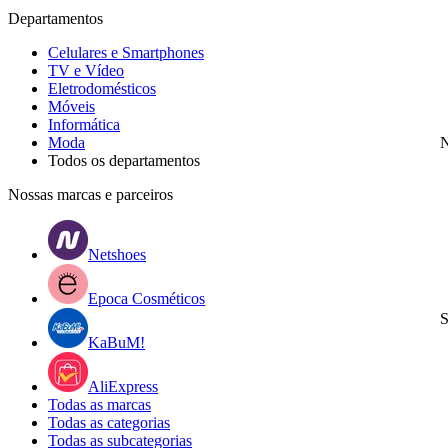
Departamentos
Celulares e Smartphones
TV e Vídeo
Eletrodomésticos
Móveis
Informática
Moda
N
Todos os departamentos
Nossas marcas e parceiros
Netshoes
Epoca Cosméticos
S
KaBuM!
AliExpress
Todas as marcas
Todas as categorias
Todas as subcategorias