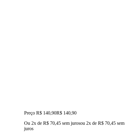
Preço R$ 140,90
R$
140
,
90
Ou 2x de R$ 70,45 sem juros
ou
2
x de
R$ 70,45
sem
juros