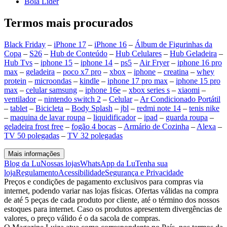
Bola Líder
Termos mais procurados
Black Friday
–
iPhone 17
–
iPhone 16
–
Álbum de Figurinhas da
Copa
–
S26
–
Hub de Conteúdo
–
Hub Celulares
–
Hub Geladeira
–
Hub Tvs
–
iphone 15
–
iphone 14
–
ps5
–
Air Fryer
–
iphone 16 pro
max
–
geladeira
–
poco x7 pro
–
xbox
–
iphone
–
creatina
–
whey
protein
–
microondas
–
kindle
–
iphone 17 pro max
–
iphone 15 pro
max
–
celular samsung
–
iphone 16e
–
xbox series s
–
xiaomi
–
ventilador
–
nintendo switch 2
–
Celular
–
Ar Condicionado Portátil
–
tablet
–
Bicicleta
–
Body Splash
–
jbl
–
redmi note 14
–
tenis nike
–
maquina de lavar roupa
–
liquidificador
–
ipad
–
guarda roupa
–
geladeira frost free
–
fogão 4 bocas
–
Armário de Cozinha
–
Alexa
–
TV 50 polegadas
–
TV 32 polegadas
Mais informações
Blog da Lu
Nossas lojas
WhatsApp da Lu
Tenha sua
loja
Regulamento
Acessibilidade
Segurança e Privacidade
Preços e condições de pagamento exclusivos para compras via
internet, podendo variar nas lojas físicas. Ofertas válidas na compra
de até 5 peças de cada produto por cliente, até o término dos nossos
estoques para internet. Caso os produtos apresentem divergências de
valores, o preço válido é o da sacola de compras.