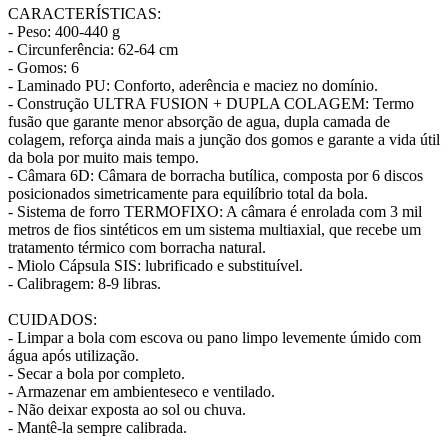
CARACTERÍSTICAS:
- Peso: 400-440 g
- Circunferência: 62-64 cm
- Gomos: 6
- Laminado PU: Conforto, aderência e maciez no domínio.
- Construção ULTRA FUSION + DUPLA COLAGEM: Termo
fusão que garante menor absorção de agua, dupla camada de
colagem, reforça ainda mais a junção dos gomos e garante a vida útil
da bola por muito mais tempo.
- Câmara 6D: Câmara de borracha butílica, composta por 6 discos
posicionados simetricamente para equilíbrio total da bola.
- Sistema de forro TERMOFIXO: A câmara é enrolada com 3 mil
metros de fios sintéticos em um sistema multiaxial, que recebe um
tratamento térmico com borracha natural.
- Miolo Cápsula SIS: lubrificado e substituível.
- Calibragem: 8-9 libras.
CUIDADOS:
- Limpar a bola com escova ou pano limpo levemente úmido com
água após utilização.
- Secar a bola por completo.
- Armazenar em ambienteseco e ventilado.
- Não deixar exposta ao sol ou chuva.
- Mantê-la sempre calibrada.