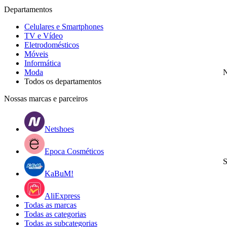
Departamentos
Celulares e Smartphones
TV e Vídeo
Eletrodomésticos
Móveis
Informática
Moda
N
Todos os departamentos
Nossas marcas e parceiros
Netshoes
Epoca Cosméticos
S
KaBuM!
AliExpress
Todas as marcas
Todas as categorias
Todas as subcategorias