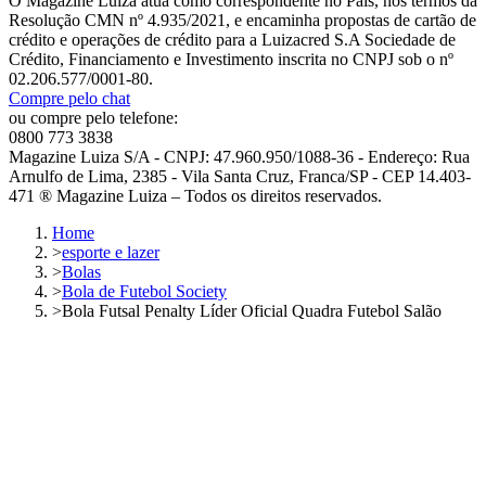
O Magazine Luiza atua como correspondente no País, nos termos da
Resolução CMN nº 4.935/2021, e encaminha propostas de cartão de
crédito e operações de crédito para a Luizacred S.A Sociedade de
Crédito, Financiamento e Investimento inscrita no CNPJ sob o nº
02.206.577/0001-80.
Compre pelo chat
ou compre pelo telefone:
0800 773 3838
Magazine Luiza S/A - CNPJ: 47.960.950/1088-36 - Endereço: Rua
Arnulfo de Lima, 2385 - Vila Santa Cruz, Franca/SP - CEP 14.403-
471 ® Magazine Luiza – Todos os direitos reservados.
Home
>
esporte e lazer
>
Bolas
>
Bola de Futebol Society
>
Bola Futsal Penalty Líder Oficial Quadra Futebol Salão