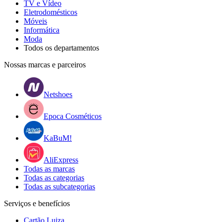
TV e Vídeo
Eletrodomésticos
Móveis
Informática
Moda
Todos os departamentos
Nossas marcas e parceiros
Netshoes
Epoca Cosméticos
KaBuM!
AliExpress
Todas as marcas
Todas as categorias
Todas as subcategorias
Serviços e benefícios
Cartão Luiza