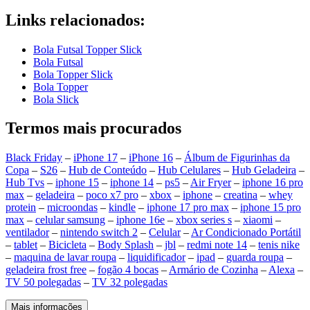
Links relacionados:
Bola Futsal Topper Slick
Bola Futsal
Bola Topper Slick
Bola Topper
Bola Slick
Termos mais procurados
Black Friday
–
iPhone 17
–
iPhone 16
–
Álbum de Figurinhas da
Copa
–
S26
–
Hub de Conteúdo
–
Hub Celulares
–
Hub Geladeira
–
Hub Tvs
–
iphone 15
–
iphone 14
–
ps5
–
Air Fryer
–
iphone 16 pro
max
–
geladeira
–
poco x7 pro
–
xbox
–
iphone
–
creatina
–
whey
protein
–
microondas
–
kindle
–
iphone 17 pro max
–
iphone 15 pro
max
–
celular samsung
–
iphone 16e
–
xbox series s
–
xiaomi
–
ventilador
–
nintendo switch 2
–
Celular
–
Ar Condicionado Portátil
–
tablet
–
Bicicleta
–
Body Splash
–
jbl
–
redmi note 14
–
tenis nike
–
maquina de lavar roupa
–
liquidificador
–
ipad
–
guarda roupa
–
geladeira frost free
–
fogão 4 bocas
–
Armário de Cozinha
–
Alexa
–
TV 50 polegadas
–
TV 32 polegadas
Mais informações