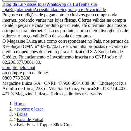
Blog da Lu
Nossas lojas
WhatsApp da Lu
Tenha sua
loja
Regulamento
Acessibilidade
Segurança e Privacidade
Preços e condições de pagamento exclusivos para compras via
internet, podendo variar nas lojas físicas. Ofertas válidas na compra
de até 5 peças de cada produto por cliente, até o término dos nossos
estoques para internet. Caso os produtos apresentem divergências de
valores, o preço válido é o da sacola de compras.
O Magazine Luiza atua como correspondente no País, nos termos da
Resolução CMN nº 4.935/2021, e encaminha propostas de cartão de
crédito e operações de crédito para a Luizacred S.A Sociedade de
Crédito, Financiamento e Investimento inscrita no CNPJ sob o nº
02.206.577/0001-80.
Compre pelo chat
ou compre pelo telefone:
0800 773 3838
Magazine Luiza S/A - CNPJ: 47.960.950/1088-36 - Endereço: Rua
Arnulfo de Lima, 2385 - Vila Santa Cruz, Franca/SP - CEP 14.403-
471 ® Magazine Luiza – Todos os direitos reservados.
Home
>
esporte e lazer
>
Bolas
>
Bola de Futsal
>
Bola Futsal Topper Slick Cup