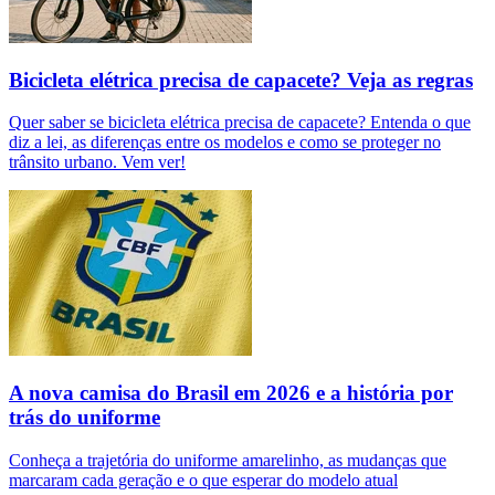
Bicicleta elétrica precisa de capacete? Veja as regras
Quer saber se bicicleta elétrica precisa de capacete? Entenda o que
diz a lei, as diferenças entre os modelos e como se proteger no
trânsito urbano. Vem ver!
A nova camisa do Brasil em 2026 e a história por
trás do uniforme
Conheça a trajetória do uniforme amarelinho, as mudanças que
marcaram cada geração e o que esperar do modelo atual