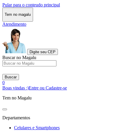
Pular para o conteudo principal
Tem no magalu
Atendimento
Digite seu CEP
Buscar no Magalu
Buscar
0
Boas vindas :)
Entre ou Cadastre-se
Tem no Magalu
Departamentos
Celulares e Smartphones