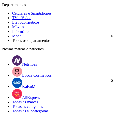
Departamentos
Celulares e Smartphones
TV e Vídeo
Eletrodomésticos
Móveis
Informática
Moda
N
Todos os departamentos
Nossas marcas e parceiros
Netshoes
Epoca Cosméticos
S
KaBuM!
AliExpress
Todas as marcas
Todas as categorias
Todas as subcategorias