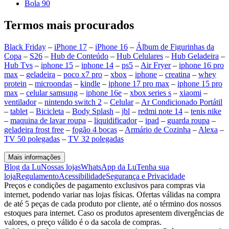
Bola 90
Termos mais procurados
Black Friday
–
iPhone 17
–
iPhone 16
–
Álbum de Figurinhas da
Copa
–
S26
–
Hub de Conteúdo
–
Hub Celulares
–
Hub Geladeira
–
Hub Tvs
–
iphone 15
–
iphone 14
–
ps5
–
Air Fryer
–
iphone 16 pro
max
–
geladeira
–
poco x7 pro
–
xbox
–
iphone
–
creatina
–
whey
protein
–
microondas
–
kindle
–
iphone 17 pro max
–
iphone 15 pro
max
–
celular samsung
–
iphone 16e
–
xbox series s
–
xiaomi
–
ventilador
–
nintendo switch 2
–
Celular
–
Ar Condicionado Portátil
–
tablet
–
Bicicleta
–
Body Splash
–
jbl
–
redmi note 14
–
tenis nike
–
maquina de lavar roupa
–
liquidificador
–
ipad
–
guarda roupa
–
geladeira frost free
–
fogão 4 bocas
–
Armário de Cozinha
–
Alexa
–
TV 50 polegadas
–
TV 32 polegadas
Mais informações
Blog da Lu
Nossas lojas
WhatsApp da Lu
Tenha sua
loja
Regulamento
Acessibilidade
Segurança e Privacidade
Preços e condições de pagamento exclusivos para compras via
internet, podendo variar nas lojas físicas. Ofertas válidas na compra
de até 5 peças de cada produto por cliente, até o término dos nossos
estoques para internet. Caso os produtos apresentem divergências de
valores, o preço válido é o da sacola de compras.