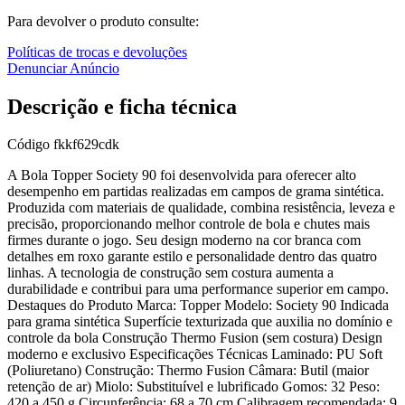
Para devolver o produto consulte:
Políticas de trocas e devoluções
Denunciar Anúncio
Descrição e ficha técnica
Código
fkkf629cdk
A Bola Topper Society 90 foi desenvolvida para oferecer alto
desempenho em partidas realizadas em campos de grama sintética.
Produzida com materiais de qualidade, combina resistência, leveza e
precisão, proporcionando melhor controle de bola e chutes mais
firmes durante o jogo. Seu design moderno na cor branca com
detalhes em roxo garante estilo e personalidade dentro das quatro
linhas. A tecnologia de construção sem costura aumenta a
durabilidade e contribui para uma performance superior em campo.
Destaques do Produto Marca: Topper Modelo: Society 90 Indicada
para grama sintética Superfície texturizada que auxilia no domínio e
controle da bola Construção Thermo Fusion (sem costura) Design
moderno e exclusivo Especificações Técnicas Laminado: PU Soft
(Poliuretano) Construção: Thermo Fusion Câmara: Butil (maior
retenção de ar) Miolo: Substituível e lubrificado Gomos: 32 Peso:
420 a 450 g Circunferência: 68 a 70 cm Calibragem recomendada: 9