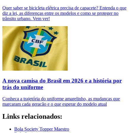
Quer saber se bicicleta elétrica precisa de capacete? Entenda o que
diz a lei, as diferenças entre os modelos e como se proteger no
trânsito urbano. Vem ver!
A nova camisa do Brasil em 2026 e a história por
trás do uniforme
Conheça a trajetória do uniforme amarelinho, as mudanças que
marcaram cada geração e o que esperar do modelo atual
Links relacionados:
Bola Society Topper Maestro