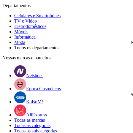
Departamentos
Celulares e Smartphones
TV e Vídeo
Eletrodomésticos
Móveis
Informática
Moda
N
Todos os departamentos
Nossas marcas e parceiros
Netshoes
Epoca Cosméticos
S
KaBuM!
AliExpress
Todas as marcas
Todas as categorias
Todas as subcategorias