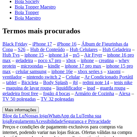
Bola Society
Bola Topper Maestro
Bola Topper
Bola Maestro
Termos mais procurados
Black Friday
–
iPhone 17
–
iPhone 16
–
Álbum de Figurinhas da
Copa
–
S26
–
Hub de Conteúdo
–
Hub Celulares
–
Hub Geladeira
–
Hub Tvs
–
iphone 15
–
iphone 14
–
ps5
–
Air Fryer
–
iphone 16 pro
max
–
geladeira
–
poco x7 pro
–
xbox
–
iphone
–
creatina
–
whey
protein
–
microondas
–
kindle
–
iphone 17 pro max
–
iphone 15 pro
max
–
celular samsung
–
iphone 16e
–
xbox series s
–
xiaomi
–
ventilador
–
nintendo switch 2
–
Celular
–
Ar Condicionado Portátil
–
tablet
–
Bicicleta
–
Body Splash
–
jbl
–
redmi note 14
–
tenis nike
–
maquina de lavar roupa
–
liquidificador
–
ipad
–
guarda roupa
–
geladeira frost free
–
fogão 4 bocas
–
Armário de Cozinha
–
Alexa
–
TV 50 polegadas
–
TV 32 polegadas
Mais informações
Blog da Lu
Nossas lojas
WhatsApp da Lu
Tenha sua
loja
Regulamento
Acessibilidade
Segurança e Privacidade
Preços e condições de pagamento exclusivos para compras via
internet, podendo variar nas lojas físicas. Ofertas válidas na compra