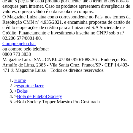
de até 5 peças de cada produto por cliente, até o término dos nossos
estoques para internet. Caso os produtos apresentem divergências de
valores, o preço válido é o da sacola de compras.
O Magazine Luiza atua como correspondente no País, nos termos da
Resolução CMN nº 4.935/2021, e encaminha propostas de cartão de
crédito e operações de crédito para a Luizacred S.A Sociedade de
Crédito, Financiamento e Investimento inscrita no CNPJ sob o nº
02.206.577/0001-80.
Compre pelo chat
ou compre pelo telefone:
0800 773 3838
Magazine Luiza S/A - CNPJ: 47.960.950/1088-36 - Endereço: Rua
Arnulfo de Lima, 2385 - Vila Santa Cruz, Franca/SP - CEP 14.403-
471 ® Magazine Luiza – Todos os direitos reservados.
Home
>
esporte e lazer
>
Bolas
>
Bola de Futebol Society
>
Bola Society Topper Maestro Pro Costurada