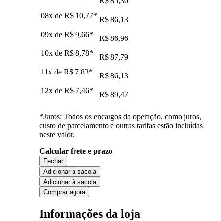
R$ 85,30
08x de
R$ 10,77
*
R$ 86,13
09x de
R$ 9,66
*
R$ 86,96
10x de
R$ 8,78
*
R$ 87,79
11x de
R$ 7,83
*
R$ 86,13
12x de
R$ 7,46
*
R$ 89,47
*Juros: Todos os encargos da operação, como juros,
custo de parcelamento e outras tarifas estão incluídas
neste valor.
Calcular frete e prazo
Fechar
Adicionar à sacola
Adicionar à sacola
Comprar agora
Informações da loja