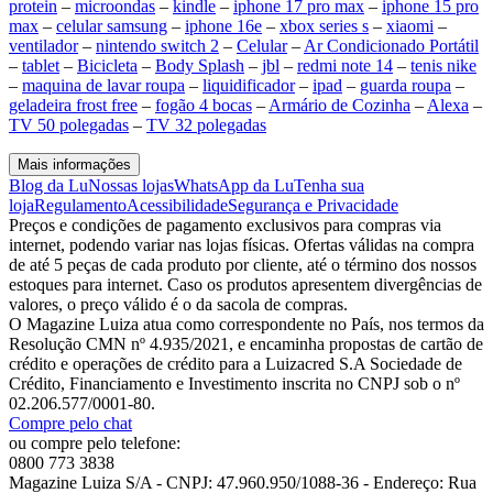
protein
–
microondas
–
kindle
–
iphone 17 pro max
–
iphone 15 pro
max
–
celular samsung
–
iphone 16e
–
xbox series s
–
xiaomi
–
ventilador
–
nintendo switch 2
–
Celular
–
Ar Condicionado Portátil
–
tablet
–
Bicicleta
–
Body Splash
–
jbl
–
redmi note 14
–
tenis nike
–
maquina de lavar roupa
–
liquidificador
–
ipad
–
guarda roupa
–
geladeira frost free
–
fogão 4 bocas
–
Armário de Cozinha
–
Alexa
–
TV 50 polegadas
–
TV 32 polegadas
Mais informações
Blog da Lu
Nossas lojas
WhatsApp da Lu
Tenha sua
loja
Regulamento
Acessibilidade
Segurança e Privacidade
Preços e condições de pagamento exclusivos para compras via
internet, podendo variar nas lojas físicas. Ofertas válidas na compra
de até 5 peças de cada produto por cliente, até o término dos nossos
estoques para internet. Caso os produtos apresentem divergências de
valores, o preço válido é o da sacola de compras.
O Magazine Luiza atua como correspondente no País, nos termos da
Resolução CMN nº 4.935/2021, e encaminha propostas de cartão de
crédito e operações de crédito para a Luizacred S.A Sociedade de
Crédito, Financiamento e Investimento inscrita no CNPJ sob o nº
02.206.577/0001-80.
Compre pelo chat
ou compre pelo telefone:
0800 773 3838
Magazine Luiza S/A - CNPJ: 47.960.950/1088-36 - Endereço: Rua