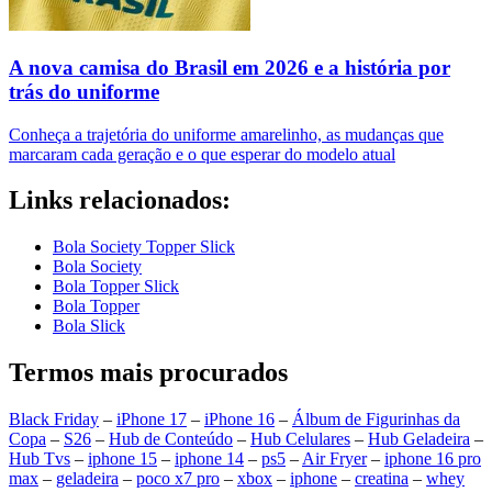
A nova camisa do Brasil em 2026 e a história por
trás do uniforme
Conheça a trajetória do uniforme amarelinho, as mudanças que
marcaram cada geração e o que esperar do modelo atual
Links relacionados:
Bola Society Topper Slick
Bola Society
Bola Topper Slick
Bola Topper
Bola Slick
Termos mais procurados
Black Friday
–
iPhone 17
–
iPhone 16
–
Álbum de Figurinhas da
Copa
–
S26
–
Hub de Conteúdo
–
Hub Celulares
–
Hub Geladeira
–
Hub Tvs
–
iphone 15
–
iphone 14
–
ps5
–
Air Fryer
–
iphone 16 pro
max
–
geladeira
–
poco x7 pro
–
xbox
–
iphone
–
creatina
–
whey