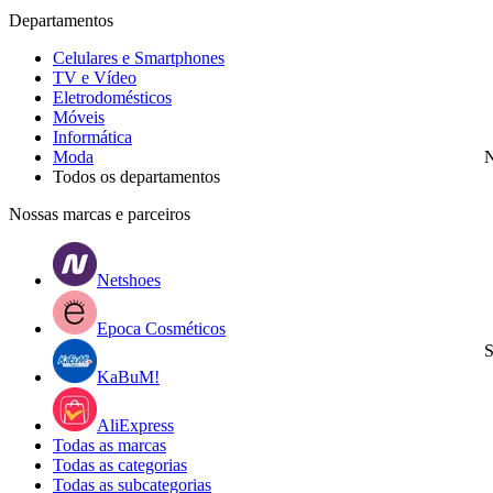
Departamentos
Celulares e Smartphones
TV e Vídeo
Eletrodomésticos
Móveis
Informática
Moda
N
Todos os departamentos
Nossas marcas e parceiros
Netshoes
Epoca Cosméticos
S
KaBuM!
AliExpress
Todas as marcas
Todas as categorias
Todas as subcategorias