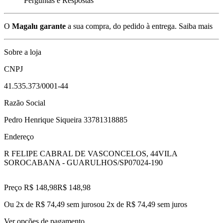
Perguntas e Respostas
O
Magalu garante
a sua compra, do pedido à entrega.
Saiba mais
Sobre a loja
CNPJ
41.535.373/0001-44
Razão Social
Pedro Henrique Siqueira 33781318885
Endereço
R FELIPE CABRAL DE VASCONCELOS, 44
VILA
SOROCABANA - GUARULHOS/SP
07024-190
Preço R$ 148,98
R$
148
,
98
Ou 2x de R$ 74,49 sem juros
ou
2
x de
R$ 74,49
sem juros
Ver opções de pagamento