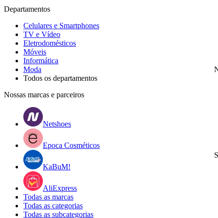
Departamentos
Celulares e Smartphones
TV e Vídeo
Eletrodomésticos
Móveis
Informática
Moda
N
Todos os departamentos
Nossas marcas e parceiros
Netshoes
Epoca Cosméticos
S
KaBuM!
AliExpress
Todas as marcas
Todas as categorias
Todas as subcategorias