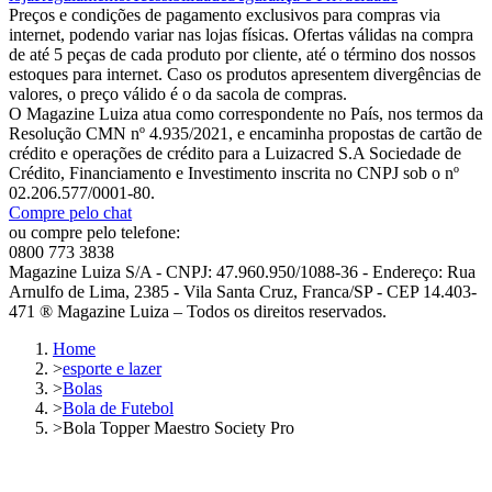
Preços e condições de pagamento exclusivos para compras via
internet, podendo variar nas lojas físicas. Ofertas válidas na compra
de até 5 peças de cada produto por cliente, até o término dos nossos
estoques para internet. Caso os produtos apresentem divergências de
valores, o preço válido é o da sacola de compras.
O Magazine Luiza atua como correspondente no País, nos termos da
Resolução CMN nº 4.935/2021, e encaminha propostas de cartão de
crédito e operações de crédito para a Luizacred S.A Sociedade de
Crédito, Financiamento e Investimento inscrita no CNPJ sob o nº
02.206.577/0001-80.
Compre pelo chat
ou compre pelo telefone:
0800 773 3838
Magazine Luiza S/A - CNPJ: 47.960.950/1088-36 - Endereço: Rua
Arnulfo de Lima, 2385 - Vila Santa Cruz, Franca/SP - CEP 14.403-
471 ® Magazine Luiza – Todos os direitos reservados.
Home
>
esporte e lazer
>
Bolas
>
Bola de Futebol
>
Bola Topper Maestro Society Pro