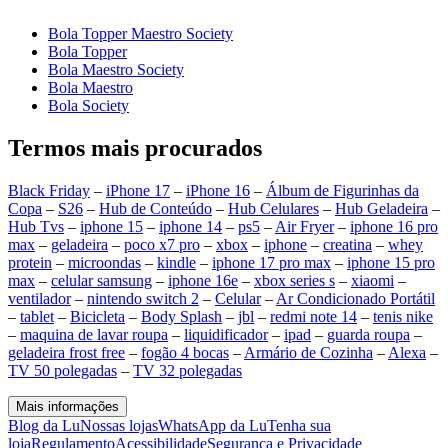
Bola Topper Maestro Society
Bola Topper
Bola Maestro Society
Bola Maestro
Bola Society
Termos mais procurados
Black Friday
–
iPhone 17
–
iPhone 16
–
Álbum de Figurinhas da
Copa
–
S26
–
Hub de Conteúdo
–
Hub Celulares
–
Hub Geladeira
–
Hub Tvs
–
iphone 15
–
iphone 14
–
ps5
–
Air Fryer
–
iphone 16 pro
max
–
geladeira
–
poco x7 pro
–
xbox
–
iphone
–
creatina
–
whey
protein
–
microondas
–
kindle
–
iphone 17 pro max
–
iphone 15 pro
max
–
celular samsung
–
iphone 16e
–
xbox series s
–
xiaomi
–
ventilador
–
nintendo switch 2
–
Celular
–
Ar Condicionado Portátil
–
tablet
–
Bicicleta
–
Body Splash
–
jbl
–
redmi note 14
–
tenis nike
–
maquina de lavar roupa
–
liquidificador
–
ipad
–
guarda roupa
–
geladeira frost free
–
fogão 4 bocas
–
Armário de Cozinha
–
Alexa
–
TV 50 polegadas
–
TV 32 polegadas
Mais informações
Blog da Lu
Nossas lojas
WhatsApp da Lu
Tenha sua
loja
Regulamento
Acessibilidade
Segurança e Privacidade