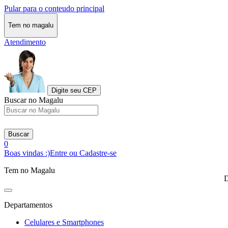
Pular para o conteudo principal
Tem no magalu
Atendimento
Digite seu CEP
Buscar no Magalu
Buscar
0
Boas vindas :)
Entre ou Cadastre-se
Tem no Magalu
D
Departamentos
Celulares e Smartphones