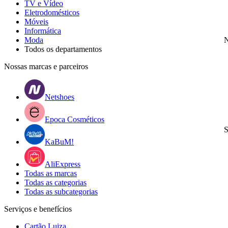
TV e Vídeo
Eletrodomésticos
Móveis
Informática
Moda
N
Todos os departamentos
Nossas marcas e parceiros
Netshoes
Epoca Cosméticos
S
KaBuM!
AliExpress
Todas as marcas
Todas as categorias
Todas as subcategorias
Serviços e benefícios
Cartão Luiza