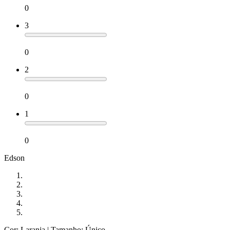
0
3
0
2
0
1
0
Edson
Cor: Laranja
| Tamanho: Único