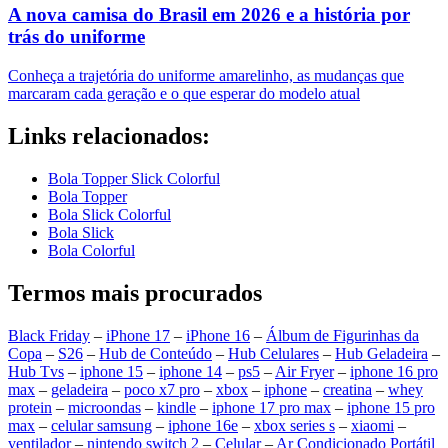
A nova camisa do Brasil em 2026 e a história por
trás do uniforme
Conheça a trajetória do uniforme amarelinho, as mudanças que
marcaram cada geração e o que esperar do modelo atual
Links relacionados:
Bola Topper Slick Colorful
Bola Topper
Bola Slick Colorful
Bola Slick
Bola Colorful
Termos mais procurados
Black Friday
–
iPhone 17
–
iPhone 16
–
Álbum de Figurinhas da
Copa
–
S26
–
Hub de Conteúdo
–
Hub Celulares
–
Hub Geladeira
–
Hub Tvs
–
iphone 15
–
iphone 14
–
ps5
–
Air Fryer
–
iphone 16 pro
max
–
geladeira
–
poco x7 pro
–
xbox
–
iphone
–
creatina
–
whey
protein
–
microondas
–
kindle
–
iphone 17 pro max
–
iphone 15 pro
max
–
celular samsung
–
iphone 16e
–
xbox series s
–
xiaomi
–
ventilador
–
nintendo switch 2
–
Celular
–
Ar Condicionado Portátil