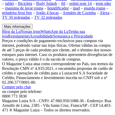
–
tablet
–
Bicicleta
–
Body Splash
–
jbl
–
redmi note 14
–
tenis nike
–
maquina de lavar roupa
–
liquidificador
–
ipad
–
guarda roupa
–
geladeira frost free
–
fogão 4 bocas
–
Armário de Cozinha
–
Alexa
–
TV 50 polegadas
–
TV 32 polegadas
Mais informações
Blog da Lu
Nossas lojas
WhatsApp da Lu
Tenha sua
loja
Regulamento
Acessibilidade
Segurança e Privacidade
Preços e condições de pagamento exclusivos para compras via
internet, podendo variar nas lojas físicas. Ofertas válidas na compra
de até 5 peças de cada produto por cliente, até o término dos nossos
estoques para internet. Caso os produtos apresentem divergências de
valores, o preço válido é o da sacola de compras.
O Magazine Luiza atua como correspondente no País, nos termos da
Resolução CMN nº 4.935/2021, e encaminha propostas de cartão de
crédito e operações de crédito para a Luizacred S.A Sociedade de
Crédito, Financiamento e Investimento inscrita no CNPJ sob o nº
02.206.577/0001-80.
Compre pelo chat
ou compre pelo telefone:
0800 773 3838
Magazine Luiza S/A - CNPJ: 47.960.950/1088-36 - Endereço: Rua
Arnulfo de Lima, 2385 - Vila Santa Cruz, Franca/SP - CEP 14.403-
471 ® Magazine Luiza – Todos os direitos reservados.