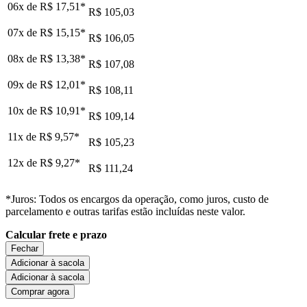
06x de
R$ 17,51
*
R$ 105,03
07x de
R$ 15,15
*
R$ 106,05
08x de
R$ 13,38
*
R$ 107,08
09x de
R$ 12,01
*
R$ 108,11
10x de
R$ 10,91
*
R$ 109,14
11x de
R$ 9,57
*
R$ 105,23
12x de
R$ 9,27
*
R$ 111,24
*Juros: Todos os encargos da operação, como juros, custo de
parcelamento e outras tarifas estão incluídas neste valor.
Calcular frete e prazo
Fechar
Adicionar à sacola
Adicionar à sacola
Comprar agora