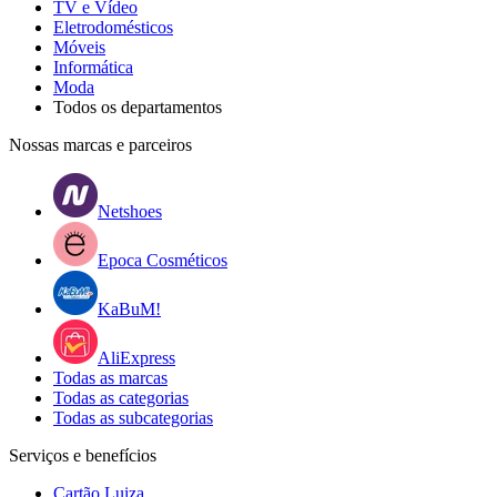
TV e Vídeo
Eletrodomésticos
Móveis
Informática
Moda
Todos os departamentos
Nossas marcas e parceiros
Netshoes
Epoca Cosméticos
KaBuM!
AliExpress
Todas as marcas
Todas as categorias
Todas as subcategorias
Serviços e benefícios
Cartão Luiza