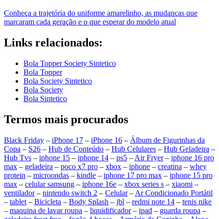
Conheça a trajetória do uniforme amarelinho, as mudanças que
marcaram cada geração e o que esperar do modelo atual
Links relacionados:
Bola Topper Society Sintetico
Bola Topper
Bola Society Sintetico
Bola Society
Bola Sintetico
Termos mais procurados
Black Friday
–
iPhone 17
–
iPhone 16
–
Álbum de Figurinhas da
Copa
–
S26
–
Hub de Conteúdo
–
Hub Celulares
–
Hub Geladeira
–
Hub Tvs
–
iphone 15
–
iphone 14
–
ps5
–
Air Fryer
–
iphone 16 pro
max
–
geladeira
–
poco x7 pro
–
xbox
–
iphone
–
creatina
–
whey
protein
–
microondas
–
kindle
–
iphone 17 pro max
–
iphone 15 pro
max
–
celular samsung
–
iphone 16e
–
xbox series s
–
xiaomi
–
ventilador
–
nintendo switch 2
–
Celular
–
Ar Condicionado Portátil
–
tablet
–
Bicicleta
–
Body Splash
–
jbl
–
redmi note 14
–
tenis nike
–
maquina de lavar roupa
–
liquidificador
–
ipad
–
guarda roupa
–