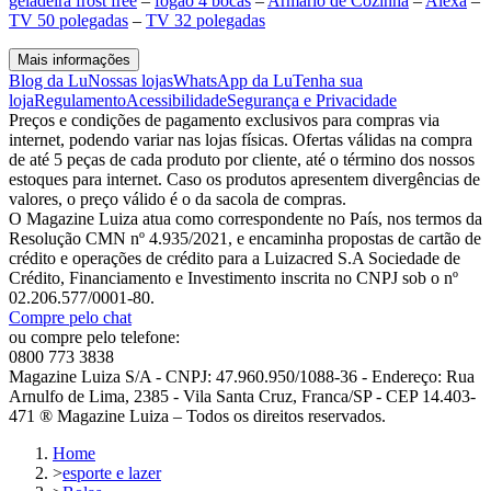
geladeira frost free
–
fogão 4 bocas
–
Armário de Cozinha
–
Alexa
–
TV 50 polegadas
–
TV 32 polegadas
Mais informações
Blog da Lu
Nossas lojas
WhatsApp da Lu
Tenha sua
loja
Regulamento
Acessibilidade
Segurança e Privacidade
Preços e condições de pagamento exclusivos para compras via
internet, podendo variar nas lojas físicas. Ofertas válidas na compra
de até 5 peças de cada produto por cliente, até o término dos nossos
estoques para internet. Caso os produtos apresentem divergências de
valores, o preço válido é o da sacola de compras.
O Magazine Luiza atua como correspondente no País, nos termos da
Resolução CMN nº 4.935/2021, e encaminha propostas de cartão de
crédito e operações de crédito para a Luizacred S.A Sociedade de
Crédito, Financiamento e Investimento inscrita no CNPJ sob o nº
02.206.577/0001-80.
Compre pelo chat
ou compre pelo telefone:
0800 773 3838
Magazine Luiza S/A - CNPJ: 47.960.950/1088-36 - Endereço: Rua
Arnulfo de Lima, 2385 - Vila Santa Cruz, Franca/SP - CEP 14.403-
471 ® Magazine Luiza – Todos os direitos reservados.
Home
>
esporte e lazer