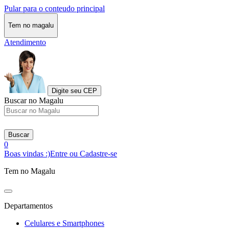
Pular para o conteudo principal
Tem no magalu
Atendimento
Digite seu CEP
Buscar no Magalu
Buscar
0
Boas vindas :)
Entre ou Cadastre-se
Tem no Magalu
Departamentos
Celulares e Smartphones