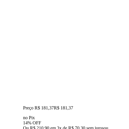
Preço R$ 181,37
R$
181
,
37
no Pix
14% OFF
Ou R$ 210,90 em 3x de R$ 70,30 sem juros
ou