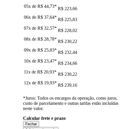
05x de
R$ 44,73
*
R$ 223,66
06x de
R$ 37,64
*
R$ 225,83
07x de
R$ 32,57
*
R$ 228,02
08x de
R$ 28,78
*
R$ 230,22
09x de
R$ 25,83
*
R$ 232,44
10x de
R$ 23,47
*
R$ 234,66
11x de
R$ 20,93
*
R$ 230,22
12x de
R$ 19,93
*
R$ 239,16
*Juros: Todos os encargos da operação, como juros,
custo de parcelamento e outras tarifas estão incluídas
neste valor.
Calcular frete e prazo
Fechar