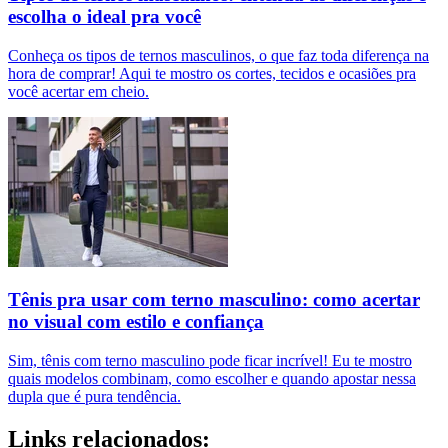
escolha o ideal pra você
Conheça os tipos de ternos masculinos, o que faz toda diferença na
hora de comprar! Aqui te mostro os cortes, tecidos e ocasiões pra
você acertar em cheio.
Tênis pra usar com terno masculino: como acertar
no visual com estilo e confiança
Sim, tênis com terno masculino pode ficar incrível! Eu te mostro
quais modelos combinam, como escolher e quando apostar nessa
dupla que é pura tendência.
Links relacionados: