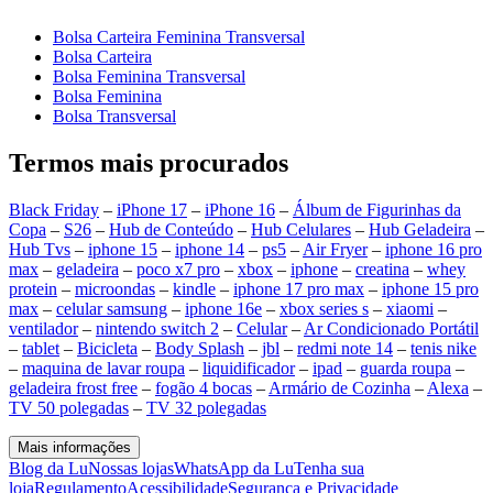
Bolsa Carteira Feminina Transversal
Bolsa Carteira
Bolsa Feminina Transversal
Bolsa Feminina
Bolsa Transversal
Termos mais procurados
Black Friday
–
iPhone 17
–
iPhone 16
–
Álbum de Figurinhas da
Copa
–
S26
–
Hub de Conteúdo
–
Hub Celulares
–
Hub Geladeira
–
Hub Tvs
–
iphone 15
–
iphone 14
–
ps5
–
Air Fryer
–
iphone 16 pro
max
–
geladeira
–
poco x7 pro
–
xbox
–
iphone
–
creatina
–
whey
protein
–
microondas
–
kindle
–
iphone 17 pro max
–
iphone 15 pro
max
–
celular samsung
–
iphone 16e
–
xbox series s
–
xiaomi
–
ventilador
–
nintendo switch 2
–
Celular
–
Ar Condicionado Portátil
–
tablet
–
Bicicleta
–
Body Splash
–
jbl
–
redmi note 14
–
tenis nike
–
maquina de lavar roupa
–
liquidificador
–
ipad
–
guarda roupa
–
geladeira frost free
–
fogão 4 bocas
–
Armário de Cozinha
–
Alexa
–
TV 50 polegadas
–
TV 32 polegadas
Mais informações
Blog da Lu
Nossas lojas
WhatsApp da Lu
Tenha sua
loja
Regulamento
Acessibilidade
Segurança e Privacidade