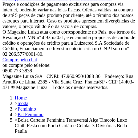
Preços e condições de pagamento exclusivos para compras via
internet, podendo variar nas lojas físicas. Ofertas válidas na compra
de até 5 peças de cada produto por cliente, até o término dos nossos
estoques para internet. Caso os produtos apresentem divergências de
valores, o preço válido é o da sacola de compras.
O Magazine Luiza atua como correspondente no País, nos termos da
Resolução CMN nº 4.935/2021, e encaminha propostas de cartão de
crédito e operações de crédito para a Luizacred S.A Sociedade de
Crédito, Financiamento e Investimento inscrita no CNPJ sob o nº
02.206.577/0001-80.
Compre pelo chat
ou compre pelo telefone:
0800 773 3838
Magazine Luiza S/A - CNPJ: 47.960.950/1088-36 - Endereço: Rua
Arnulfo de Lima, 2385 - Vila Santa Cruz, Franca/SP - CEP 14.403-
471 ® Magazine Luiza – Todos os direitos reservados.
Home
>
moda
>
Feminino
>
Kit Feminino
>
Bolsa Carteira Feminina Transversal Alça Tiracolo Luxo
Cluth Festa com Porta Cartão e Celular 3 Divisórias Bella
Paulla