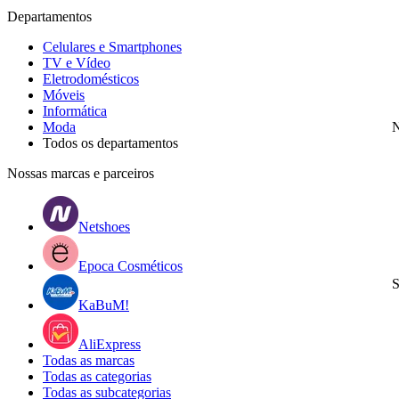
Departamentos
Celulares e Smartphones
TV e Vídeo
Eletrodomésticos
Móveis
Informática
Moda
N
Todos os departamentos
Nossas marcas e parceiros
Netshoes
Epoca Cosméticos
S
KaBuM!
AliExpress
Todas as marcas
Todas as categorias
Todas as subcategorias