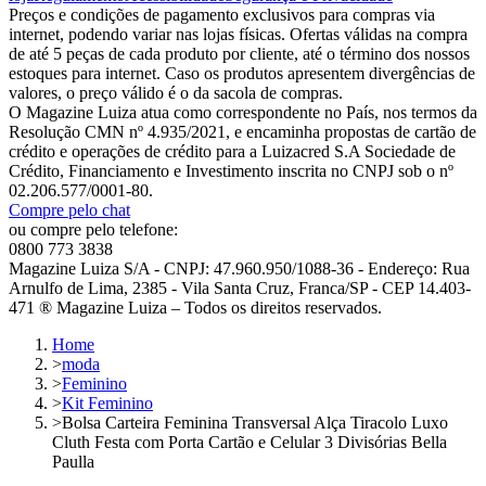
Preços e condições de pagamento exclusivos para compras via
internet, podendo variar nas lojas físicas. Ofertas válidas na compra
de até 5 peças de cada produto por cliente, até o término dos nossos
estoques para internet. Caso os produtos apresentem divergências de
valores, o preço válido é o da sacola de compras.
O Magazine Luiza atua como correspondente no País, nos termos da
Resolução CMN nº 4.935/2021, e encaminha propostas de cartão de
crédito e operações de crédito para a Luizacred S.A Sociedade de
Crédito, Financiamento e Investimento inscrita no CNPJ sob o nº
02.206.577/0001-80.
Compre pelo chat
ou compre pelo telefone:
0800 773 3838
Magazine Luiza S/A - CNPJ: 47.960.950/1088-36 - Endereço: Rua
Arnulfo de Lima, 2385 - Vila Santa Cruz, Franca/SP - CEP 14.403-
471 ® Magazine Luiza – Todos os direitos reservados.
Home
>
moda
>
Feminino
>
Kit Feminino
>
Bolsa Carteira Feminina Transversal Alça Tiracolo Luxo
Cluth Festa com Porta Cartão e Celular 3 Divisórias Bella
Paulla