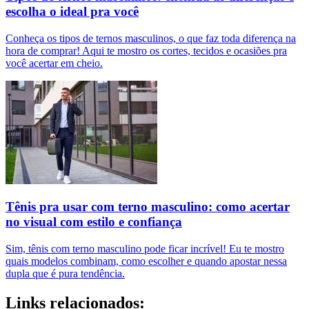
escolha o ideal pra você
Conheça os tipos de ternos masculinos, o que faz toda diferença na
hora de comprar! Aqui te mostro os cortes, tecidos e ocasiões pra
você acertar em cheio.
Tênis pra usar com terno masculino: como acertar
no visual com estilo e confiança
Sim, tênis com terno masculino pode ficar incrível! Eu te mostro
quais modelos combinam, como escolher e quando apostar nessa
dupla que é pura tendência.
Links relacionados: