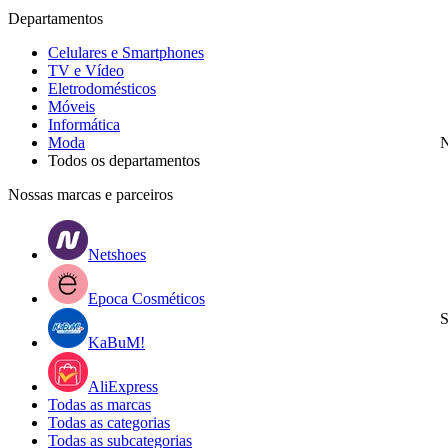
Departamentos
Celulares e Smartphones
TV e Vídeo
Eletrodomésticos
Móveis
Informática
Moda
N
Todos os departamentos
Nossas marcas e parceiros
Netshoes
Epoca Cosméticos
S
KaBuM!
AliExpress
Todas as marcas
Todas as categorias
Todas as subcategorias