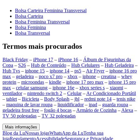
Bolsa Carteira Feminina Transversal
Bolsa Carteira
Bolsa Feminina Transversal
Bolsa Feminina
Bolsa Transversal
Termos mais procurados
Black Friday
–
iPhone 17
–
iPhone 16
–
Álbum de Figurinhas da
Copa
–
S26
–
Hub de Conteúdo
–
Hub Celulares
–
Hub Geladeira
–
Hub Tvs
–
iphone 15
–
iphone 14
–
ps5
–
Air Fryer
–
iphone 16 pro
max
–
geladeira
–
poco x7 pro
–
xbox
–
iphone
–
creatina
–
whey
protein
–
microondas
–
kindle
–
iphone 17 pro max
–
iphone 15 pro
max
–
celular samsung
–
iphone 16e
–
xbox series s
–
xiaomi
–
ventilador
–
nintendo switch 2
–
Celular
–
Ar Condicionado Portátil
–
tablet
–
Bicicleta
–
Body Splash
–
jbl
–
redmi note 14
–
tenis nike
–
maquina de lavar roupa
–
liquidificador
–
ipad
–
guarda roupa
–
geladeira frost free
–
fogão 4 bocas
–
Armário de Cozinha
–
Alexa
–
TV 50 polegadas
–
TV 32 polegadas
Mais informações
Blog da Lu
Nossas lojas
WhatsApp da Lu
Tenha sua
loja
Regulamento
Acessibilidade
Segurança e Privacidade