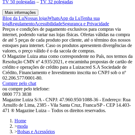
TV 50 polegadas
–
TV 32 polegadas
Mais informações
Blog da Lu
Nossas lojas
WhatsApp da Lu
Tenha sua
loja
Regulamento
Acessibilidade
Segurança e Privacidade
Preços e condições de pagamento exclusivos para compras via
internet, podendo variar nas lojas físicas. Ofertas válidas na compra
de até 5 peças de cada produto por cliente, até o término dos nossos
estoques para internet. Caso os produtos apresentem divergências de
valores, o preço válido é o da sacola de compras.
O Magazine Luiza atua como correspondente no País, nos termos da
Resolução CMN nº 4.935/2021, e encaminha propostas de cartão de
crédito e operações de crédito para a Luizacred S.A Sociedade de
Crédito, Financiamento e Investimento inscrita no CNPJ sob o nº
02.206.577/0001-80.
Compre pelo chat
ou compre pelo telefone:
0800 773 3838
Magazine Luiza S/A - CNPJ: 47.960.950/1088-36 - Endereço: Rua
Arnulfo de Lima, 2385 - Vila Santa Cruz, Franca/SP - CEP 14.403-
471 ® Magazine Luiza – Todos os direitos reservados.
Home
>
moda
>
Bolsas e Acessórios