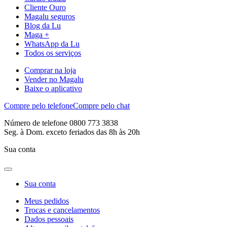
Cliente Ouro
Magalu seguros
Blog da Lu
Maga +
WhatsApp da Lu
Todos os serviços
Comprar na loja
Vender no Magalu
Baixe o aplicativo
Compre pelo telefone
Compre pelo chat
Número de telefone 0800 773 3838
Seg. à Dom. exceto feriados das 8h às 20h
Sua conta
Sua conta
Meus pedidos
Trocas e cancelamentos
Dados pessoais