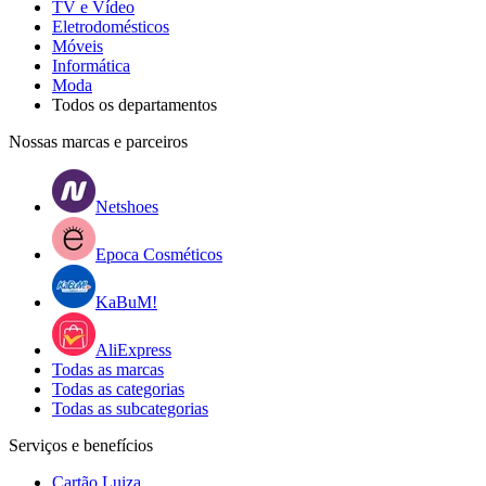
TV e Vídeo
Eletrodomésticos
Móveis
Informática
Moda
Todos os departamentos
Nossas marcas e parceiros
Netshoes
Epoca Cosméticos
KaBuM!
AliExpress
Todas as marcas
Todas as categorias
Todas as subcategorias
Serviços e benefícios
Cartão Luiza