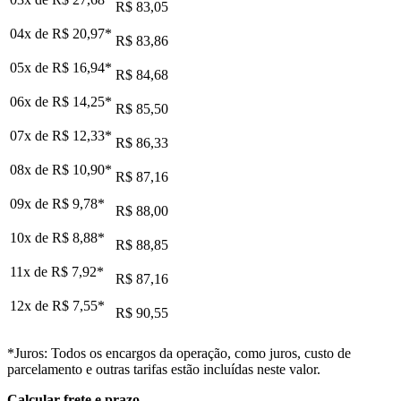
R$ 83,05
04x de
R$ 20,97
*
R$ 83,86
05x de
R$ 16,94
*
R$ 84,68
06x de
R$ 14,25
*
R$ 85,50
07x de
R$ 12,33
*
R$ 86,33
08x de
R$ 10,90
*
R$ 87,16
09x de
R$ 9,78
*
R$ 88,00
10x de
R$ 8,88
*
R$ 88,85
11x de
R$ 7,92
*
R$ 87,16
12x de
R$ 7,55
*
R$ 90,55
*Juros: Todos os encargos da operação, como juros, custo de
parcelamento e outras tarifas estão incluídas neste valor.
Calcular frete e prazo