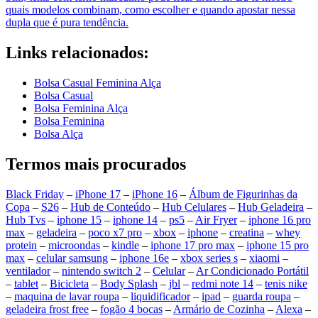
quais modelos combinam, como escolher e quando apostar nessa
dupla que é pura tendência.
Links relacionados:
Bolsa Casual Feminina Alça
Bolsa Casual
Bolsa Feminina Alça
Bolsa Feminina
Bolsa Alça
Termos mais procurados
Black Friday
–
iPhone 17
–
iPhone 16
–
Álbum de Figurinhas da
Copa
–
S26
–
Hub de Conteúdo
–
Hub Celulares
–
Hub Geladeira
–
Hub Tvs
–
iphone 15
–
iphone 14
–
ps5
–
Air Fryer
–
iphone 16 pro
max
–
geladeira
–
poco x7 pro
–
xbox
–
iphone
–
creatina
–
whey
protein
–
microondas
–
kindle
–
iphone 17 pro max
–
iphone 15 pro
max
–
celular samsung
–
iphone 16e
–
xbox series s
–
xiaomi
–
ventilador
–
nintendo switch 2
–
Celular
–
Ar Condicionado Portátil
–
tablet
–
Bicicleta
–
Body Splash
–
jbl
–
redmi note 14
–
tenis nike
–
maquina de lavar roupa
–
liquidificador
–
ipad
–
guarda roupa
–
geladeira frost free
–
fogão 4 bocas
–
Armário de Cozinha
–
Alexa
–