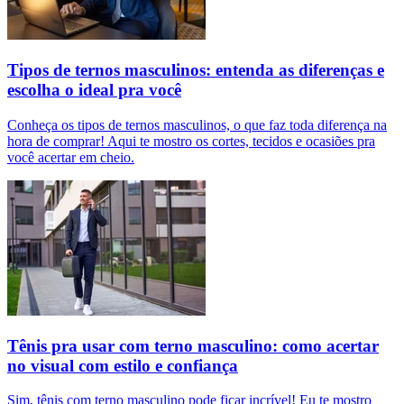
Tipos de ternos masculinos: entenda as diferenças e
escolha o ideal pra você
Conheça os tipos de ternos masculinos, o que faz toda diferença na
hora de comprar! Aqui te mostro os cortes, tecidos e ocasiões pra
você acertar em cheio.
Tênis pra usar com terno masculino: como acertar
no visual com estilo e confiança
Sim, tênis com terno masculino pode ficar incrível! Eu te mostro