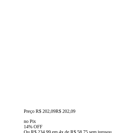
Preço R$ 202,09
R$
202
,
09
no Pix
14% OFF
Ou R$ 234,99 em 4x de R$ 58,75 sem juros
ou