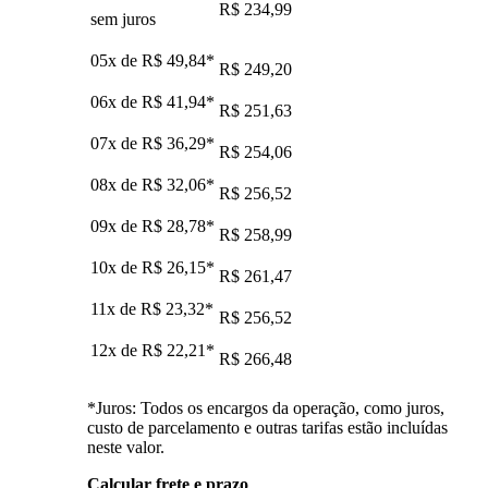
R$ 234,99
sem juros
05x de
R$ 49,84
*
R$ 249,20
06x de
R$ 41,94
*
R$ 251,63
07x de
R$ 36,29
*
R$ 254,06
08x de
R$ 32,06
*
R$ 256,52
09x de
R$ 28,78
*
R$ 258,99
10x de
R$ 26,15
*
R$ 261,47
11x de
R$ 23,32
*
R$ 256,52
12x de
R$ 22,21
*
R$ 266,48
*Juros: Todos os encargos da operação, como juros,
custo de parcelamento e outras tarifas estão incluídas
neste valor.
Calcular frete e prazo