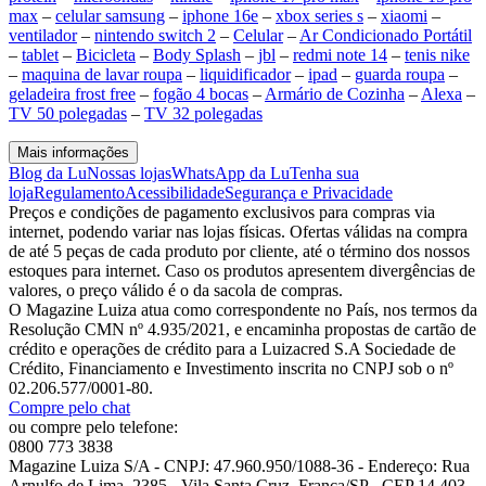
max
–
celular samsung
–
iphone 16e
–
xbox series s
–
xiaomi
–
ventilador
–
nintendo switch 2
–
Celular
–
Ar Condicionado Portátil
–
tablet
–
Bicicleta
–
Body Splash
–
jbl
–
redmi note 14
–
tenis nike
–
maquina de lavar roupa
–
liquidificador
–
ipad
–
guarda roupa
–
geladeira frost free
–
fogão 4 bocas
–
Armário de Cozinha
–
Alexa
–
TV 50 polegadas
–
TV 32 polegadas
Mais informações
Blog da Lu
Nossas lojas
WhatsApp da Lu
Tenha sua
loja
Regulamento
Acessibilidade
Segurança e Privacidade
Preços e condições de pagamento exclusivos para compras via
internet, podendo variar nas lojas físicas. Ofertas válidas na compra
de até 5 peças de cada produto por cliente, até o término dos nossos
estoques para internet. Caso os produtos apresentem divergências de
valores, o preço válido é o da sacola de compras.
O Magazine Luiza atua como correspondente no País, nos termos da
Resolução CMN nº 4.935/2021, e encaminha propostas de cartão de
crédito e operações de crédito para a Luizacred S.A Sociedade de
Crédito, Financiamento e Investimento inscrita no CNPJ sob o nº
02.206.577/0001-80.
Compre pelo chat
ou compre pelo telefone:
0800 773 3838
Magazine Luiza S/A - CNPJ: 47.960.950/1088-36 - Endereço: Rua
Arnulfo de Lima, 2385 - Vila Santa Cruz, Franca/SP - CEP 14.403-