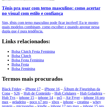
Tênis pra usar com terno masculino: como acertar
no visual com estilo e confiança
Sim, tênis com terno masculino pode ficar incrível! Eu te mostro
quais modelos combinam, como escolher e quando apostar nessa
dupla que é pura tendência.
Links relacionados:
Bolsa Clutch Festa Feminina
Bolsa Clutch
Bolsa Festa Feminina
Bolsa Festa
Bolsa Feminina
Termos mais procurados
Black Friday
–
iPhone 17
–
iPhone 16
–
Álbum de Figurinhas da
Copa
–
S26
–
Hub de Conteúdo
–
Hub Celulares
–
Hub Geladeira
–
Hub Tvs
–
iphone 15
–
iphone 14
–
ps5
–
Air Fryer
–
iphone 16 pro
max
–
geladeira
–
poco x7 pro
–
xbox
–
iphone
–
creatina
–
whey
protein
–
microondas
–
kindle
–
iphone 17 pro max
–
iphone 15 pro