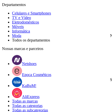
Departamentos
Celulares e Smartphones
TV e Vídeo
Eletrodomésticos
Móveis
Informática
Moda
N
Todos os departamentos
Nossas marcas e parceiros
Netshoes
Epoca Cosméticos
S
KaBuM!
AliExpress
Todas as marcas
Todas as categorias
Todas as subcategorias