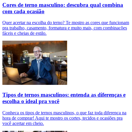
Cores de terno masculino: descubra qual combina
com cada ocasião
Quer acertar na escolha do terno? Te mostro as cores que funcionam
pra trabalho, casamento, formatura e muito mais, com combinações
fáceis e cheias de estilo.
Tipos de ternos masculinos: entenda as diferenças e
escolha o ideal pra você
Conheça os tipos de ternos masculinos, o que faz toda diferença na
hora de comprar! Aqui te mostro os cortes, tecidos e ocasiões pra
você acertar em cheio.