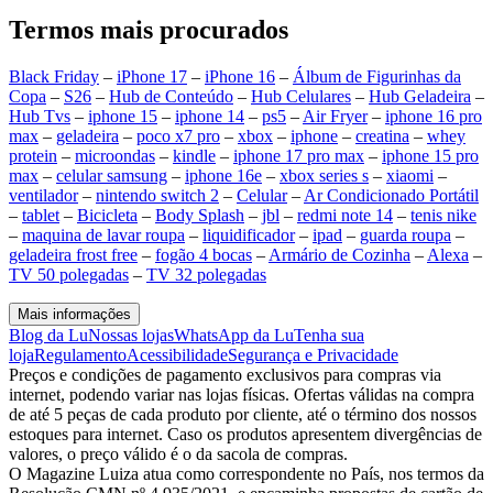
Termos mais procurados
Black Friday
–
iPhone 17
–
iPhone 16
–
Álbum de Figurinhas da
Copa
–
S26
–
Hub de Conteúdo
–
Hub Celulares
–
Hub Geladeira
–
Hub Tvs
–
iphone 15
–
iphone 14
–
ps5
–
Air Fryer
–
iphone 16 pro
max
–
geladeira
–
poco x7 pro
–
xbox
–
iphone
–
creatina
–
whey
protein
–
microondas
–
kindle
–
iphone 17 pro max
–
iphone 15 pro
max
–
celular samsung
–
iphone 16e
–
xbox series s
–
xiaomi
–
ventilador
–
nintendo switch 2
–
Celular
–
Ar Condicionado Portátil
–
tablet
–
Bicicleta
–
Body Splash
–
jbl
–
redmi note 14
–
tenis nike
–
maquina de lavar roupa
–
liquidificador
–
ipad
–
guarda roupa
–
geladeira frost free
–
fogão 4 bocas
–
Armário de Cozinha
–
Alexa
–
TV 50 polegadas
–
TV 32 polegadas
Mais informações
Blog da Lu
Nossas lojas
WhatsApp da Lu
Tenha sua
loja
Regulamento
Acessibilidade
Segurança e Privacidade
Preços e condições de pagamento exclusivos para compras via
internet, podendo variar nas lojas físicas. Ofertas válidas na compra
de até 5 peças de cada produto por cliente, até o término dos nossos
estoques para internet. Caso os produtos apresentem divergências de
valores, o preço válido é o da sacola de compras.
O Magazine Luiza atua como correspondente no País, nos termos da