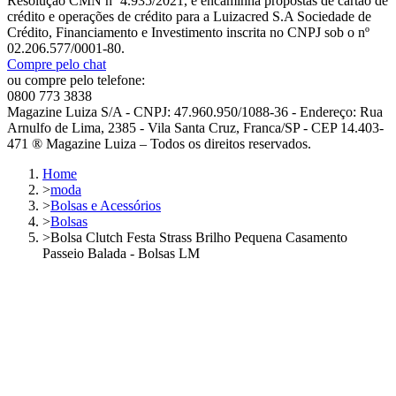
Resolução CMN nº 4.935/2021, e encaminha propostas de cartão de
crédito e operações de crédito para a Luizacred S.A Sociedade de
Crédito, Financiamento e Investimento inscrita no CNPJ sob o nº
02.206.577/0001-80.
Compre pelo chat
ou compre pelo telefone:
0800 773 3838
Magazine Luiza S/A - CNPJ: 47.960.950/1088-36 - Endereço: Rua
Arnulfo de Lima, 2385 - Vila Santa Cruz, Franca/SP - CEP 14.403-
471 ® Magazine Luiza – Todos os direitos reservados.
Home
>
moda
>
Bolsas e Acessórios
>
Bolsas
>
Bolsa Clutch Festa Strass Brilho Pequena Casamento
Passeio Balada - Bolsas LM