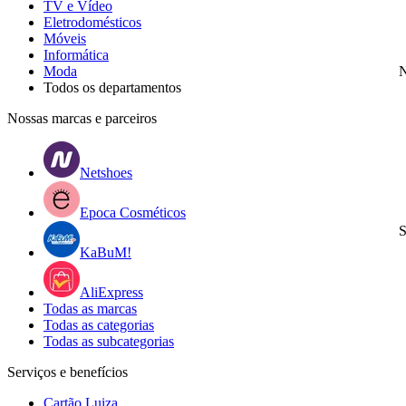
TV e Vídeo
Eletrodomésticos
Móveis
Informática
Moda
N
Todos os departamentos
Nossas marcas e parceiros
Netshoes
Epoca Cosméticos
S
KaBuM!
AliExpress
Todas as marcas
Todas as categorias
Todas as subcategorias
Serviços e benefícios
Cartão Luiza