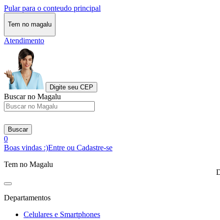
Pular para o conteudo principal
Tem no magalu
Atendimento
Digite seu CEP
Buscar no Magalu
Buscar
0
Boas vindas :)
Entre ou Cadastre-se
Tem no Magalu
D
Departamentos
Celulares e Smartphones