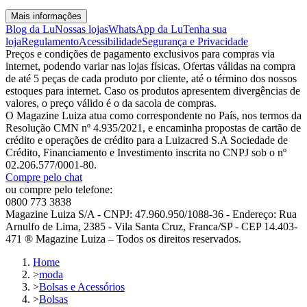
Mais informações
Blog da Lu
Nossas lojas
WhatsApp da Lu
Tenha sua
loja
Regulamento
Acessibilidade
Segurança e Privacidade
Preços e condições de pagamento exclusivos para compras via
internet, podendo variar nas lojas físicas. Ofertas válidas na compra
de até 5 peças de cada produto por cliente, até o término dos nossos
estoques para internet. Caso os produtos apresentem divergências de
valores, o preço válido é o da sacola de compras.
O Magazine Luiza atua como correspondente no País, nos termos da
Resolução CMN nº 4.935/2021, e encaminha propostas de cartão de
crédito e operações de crédito para a Luizacred S.A Sociedade de
Crédito, Financiamento e Investimento inscrita no CNPJ sob o nº
02.206.577/0001-80.
Compre pelo chat
ou compre pelo telefone:
0800 773 3838
Magazine Luiza S/A - CNPJ: 47.960.950/1088-36 - Endereço: Rua
Arnulfo de Lima, 2385 - Vila Santa Cruz, Franca/SP - CEP 14.403-
471 ® Magazine Luiza – Todos os direitos reservados.
Home
>
moda
>
Bolsas e Acessórios
>
Bolsas