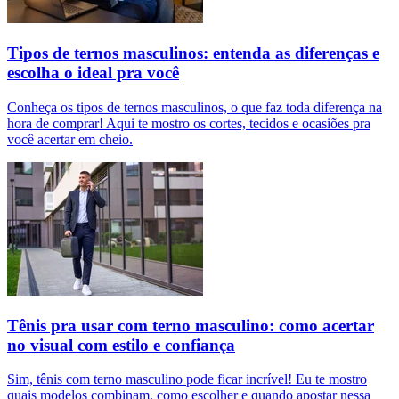
Tipos de ternos masculinos: entenda as diferenças e
escolha o ideal pra você
Conheça os tipos de ternos masculinos, o que faz toda diferença na
hora de comprar! Aqui te mostro os cortes, tecidos e ocasiões pra
você acertar em cheio.
Tênis pra usar com terno masculino: como acertar
no visual com estilo e confiança
Sim, tênis com terno masculino pode ficar incrível! Eu te mostro
quais modelos combinam, como escolher e quando apostar nessa