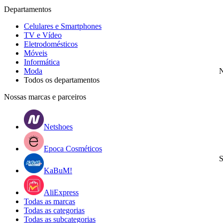
Departamentos
Celulares e Smartphones
TV e Vídeo
Eletrodomésticos
Móveis
Informática
Moda
N
Todos os departamentos
Nossas marcas e parceiros
Netshoes
Epoca Cosméticos
S
KaBuM!
AliExpress
Todas as marcas
Todas as categorias
Todas as subcategorias