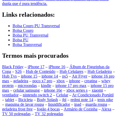
dupla que é pura tendência.
Links relacionados:
Bolsa Couro PU Transversal
Bolsa Couro
Bolsa PU Transversal
Bolsa PU
Bolsa Transversal
Termos mais procurados
Black Friday
–
iPhone 17
–
iPhone 16
–
Álbum de Figurinhas da
Copa
–
S26
–
Hub de Conteúdo
–
Hub Celulares
–
Hub Geladeira
–
Hub Tvs
–
iphone 15
–
iphone 14
–
ps5
–
Air Fryer
–
iphone 16 pro
max
–
geladeira
–
poco x7 pro
–
xbox
–
iphone
–
creatina
–
whey
protein
–
microondas
–
kindle
–
iphone 17 pro max
–
iphone 15 pro
max
–
celular samsung
–
iphone 16e
–
xbox series s
–
xiaomi
–
ventilador
–
nintendo switch 2
–
Celular
–
Ar Condicionado Portátil
–
tablet
–
Bicicleta
–
Body Splash
–
jbl
–
redmi note 14
–
tenis nike
–
maquina de lavar roupa
–
liquidificador
–
ipad
–
guarda roupa
–
geladeira frost free
–
fogão 4 bocas
–
Armário de Cozinha
–
Alexa
–
TV 50 polegadas
–
TV 32 polegadas