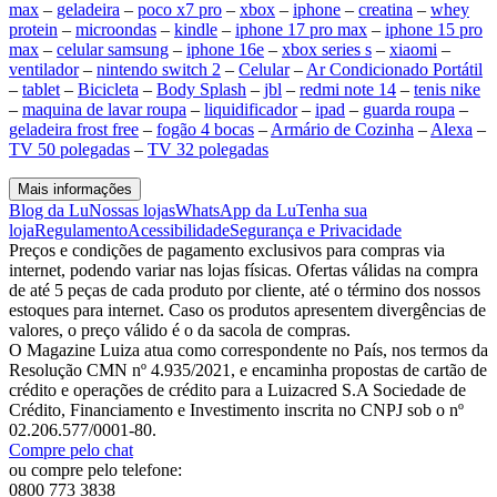
max
–
geladeira
–
poco x7 pro
–
xbox
–
iphone
–
creatina
–
whey
protein
–
microondas
–
kindle
–
iphone 17 pro max
–
iphone 15 pro
max
–
celular samsung
–
iphone 16e
–
xbox series s
–
xiaomi
–
ventilador
–
nintendo switch 2
–
Celular
–
Ar Condicionado Portátil
–
tablet
–
Bicicleta
–
Body Splash
–
jbl
–
redmi note 14
–
tenis nike
–
maquina de lavar roupa
–
liquidificador
–
ipad
–
guarda roupa
–
geladeira frost free
–
fogão 4 bocas
–
Armário de Cozinha
–
Alexa
–
TV 50 polegadas
–
TV 32 polegadas
Mais informações
Blog da Lu
Nossas lojas
WhatsApp da Lu
Tenha sua
loja
Regulamento
Acessibilidade
Segurança e Privacidade
Preços e condições de pagamento exclusivos para compras via
internet, podendo variar nas lojas físicas. Ofertas válidas na compra
de até 5 peças de cada produto por cliente, até o término dos nossos
estoques para internet. Caso os produtos apresentem divergências de
valores, o preço válido é o da sacola de compras.
O Magazine Luiza atua como correspondente no País, nos termos da
Resolução CMN nº 4.935/2021, e encaminha propostas de cartão de
crédito e operações de crédito para a Luizacred S.A Sociedade de
Crédito, Financiamento e Investimento inscrita no CNPJ sob o nº
02.206.577/0001-80.
Compre pelo chat
ou compre pelo telefone:
0800 773 3838