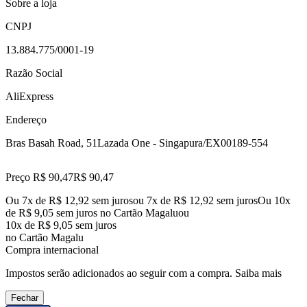
Sobre a loja
CNPJ
13.884.775/0001-19
Razão Social
AliExpress
Endereço
Bras Basah Road, 51
Lazada One - Singapura/EX
00189-554
Preço R$ 90,47
R$
90
,
47
Ou 7x de R$ 12,92 sem juros
ou
7
x de
R$ 12,92
sem juros
Ou 10x
de R$ 9,05 sem juros no Cartão Magalu
ou
10
x de
R$ 9,05
sem juros
no Cartão Magalu
Compra internacional
Impostos serão adicionados ao seguir com a compra.
Saiba mais
Fechar