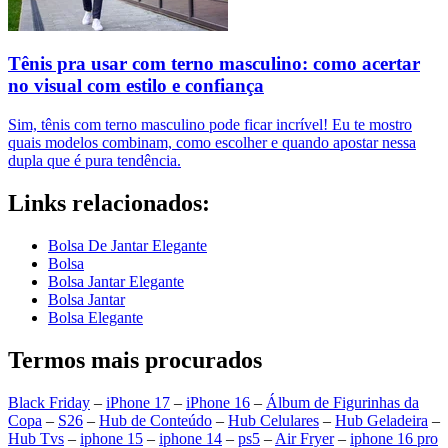
Tênis pra usar com terno masculino: como acertar
no visual com estilo e confiança
Sim, tênis com terno masculino pode ficar incrível! Eu te mostro
quais modelos combinam, como escolher e quando apostar nessa
dupla que é pura tendência.
Links relacionados:
Bolsa De Jantar Elegante
Bolsa
Bolsa Jantar Elegante
Bolsa Jantar
Bolsa Elegante
Termos mais procurados
Black Friday
–
iPhone 17
–
iPhone 16
–
Álbum de Figurinhas da
Copa
–
S26
–
Hub de Conteúdo
–
Hub Celulares
–
Hub Geladeira
–
Hub Tvs
–
iphone 15
–
iphone 14
–
ps5
–
Air Fryer
–
iphone 16 pro