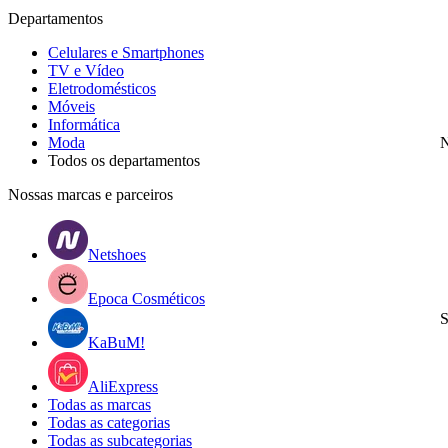
Departamentos
Celulares e Smartphones
TV e Vídeo
Eletrodomésticos
Móveis
Informática
Moda
N
Todos os departamentos
Nossas marcas e parceiros
Netshoes
Epoca Cosméticos
S
KaBuM!
AliExpress
Todas as marcas
Todas as categorias
Todas as subcategorias