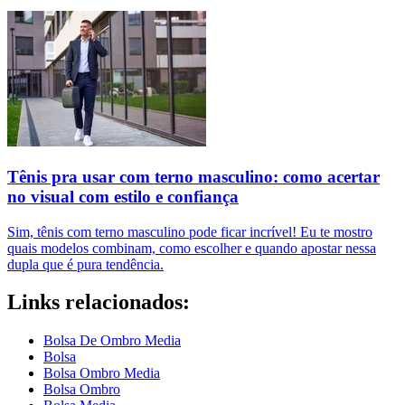
Tênis pra usar com terno masculino: como acertar
no visual com estilo e confiança
Sim, tênis com terno masculino pode ficar incrível! Eu te mostro
quais modelos combinam, como escolher e quando apostar nessa
dupla que é pura tendência.
Links relacionados:
Bolsa De Ombro Media
Bolsa
Bolsa Ombro Media
Bolsa Ombro