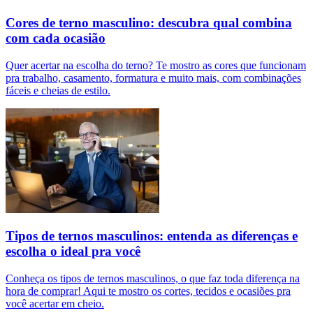
Cores de terno masculino: descubra qual combina
com cada ocasião
Quer acertar na escolha do terno? Te mostro as cores que funcionam
pra trabalho, casamento, formatura e muito mais, com combinações
fáceis e cheias de estilo.
Tipos de ternos masculinos: entenda as diferenças e
escolha o ideal pra você
Conheça os tipos de ternos masculinos, o que faz toda diferença na
hora de comprar! Aqui te mostro os cortes, tecidos e ocasiões pra
você acertar em cheio.