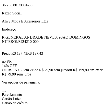
36.236.801/0001-06
Razão Social
Alwy Moda E Acessorios Ltda
Endereço
R GENERAL ANDRADE NEVES, 9
SAO DOMINGOS -
NITEROI/RJ
24210-000
Preço R$ 137,43
R$
137
,
43
no Pix
14% OFF
Ou R$ 159,80 em 2x de R$ 79,90 sem juros
ou
R$ 159,80
em
2
x de
R$ 79,90
sem juros
Ver opções de pagamento
Parcelamento
Cartão Luiza
Cartão de crédito