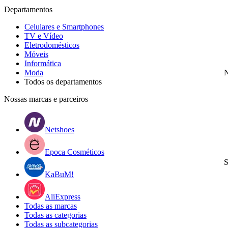
Departamentos
Celulares e Smartphones
TV e Vídeo
Eletrodomésticos
Móveis
Informática
Moda
N
Todos os departamentos
Nossas marcas e parceiros
Netshoes
Epoca Cosméticos
S
KaBuM!
AliExpress
Todas as marcas
Todas as categorias
Todas as subcategorias