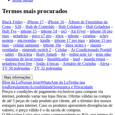
Bolsa Media
Termos mais procurados
Black Friday
–
iPhone 17
–
iPhone 16
–
Álbum de Figurinhas da
Copa
–
S26
–
Hub de Conteúdo
–
Hub Celulares
–
Hub Geladeira
–
Hub Tvs
–
iphone 15
–
iphone 14
–
ps5
–
Air Fryer
–
iphone 16 pro
max
–
geladeira
–
poco x7 pro
–
xbox
–
iphone
–
creatina
–
whey
protein
–
microondas
–
kindle
–
iphone 17 pro max
–
iphone 15 pro
max
–
celular samsung
–
iphone 16e
–
xbox series s
–
xiaomi
–
ventilador
–
nintendo switch 2
–
Celular
–
Ar Condicionado Portátil
–
tablet
–
Bicicleta
–
Body Splash
–
jbl
–
redmi note 14
–
tenis nike
–
maquina de lavar roupa
–
liquidificador
–
ipad
–
guarda roupa
–
geladeira frost free
–
fogão 4 bocas
–
Armário de Cozinha
–
Alexa
–
TV 50 polegadas
–
TV 32 polegadas
Mais informações
Blog da Lu
Nossas lojas
WhatsApp da Lu
Tenha sua
loja
Regulamento
Acessibilidade
Segurança e Privacidade
Preços e condições de pagamento exclusivos para compras via
internet, podendo variar nas lojas físicas. Ofertas válidas na compra
de até 5 peças de cada produto por cliente, até o término dos nossos
estoques para internet. Caso os produtos apresentem divergências de
valores, o preço válido é o da sacola de compras.
O Magazine Luiza atua como correspondente no País, nos termos da