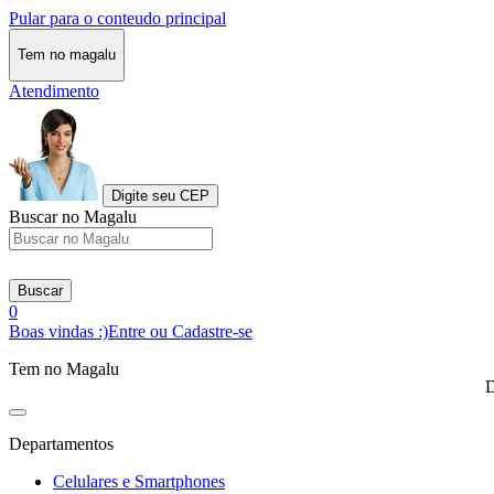
Pular para o conteudo principal
Tem no magalu
Atendimento
Digite seu CEP
Buscar no Magalu
Buscar
0
Boas vindas :)
Entre ou Cadastre-se
Tem no Magalu
D
Departamentos
Celulares e Smartphones