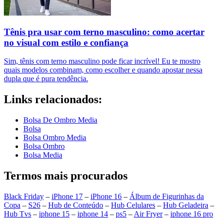
Tênis pra usar com terno masculino: como acertar
no visual com estilo e confiança
Sim, tênis com terno masculino pode ficar incrível! Eu te mostro
quais modelos combinam, como escolher e quando apostar nessa
dupla que é pura tendência.
Links relacionados:
Bolsa De Ombro Media
Bolsa
Bolsa Ombro Media
Bolsa Ombro
Bolsa Media
Termos mais procurados
Black Friday
–
iPhone 17
–
iPhone 16
–
Álbum de Figurinhas da
Copa
–
S26
–
Hub de Conteúdo
–
Hub Celulares
–
Hub Geladeira
–
Hub Tvs
–
iphone 15
–
iphone 14
–
ps5
–
Air Fryer
–
iphone 16 pro