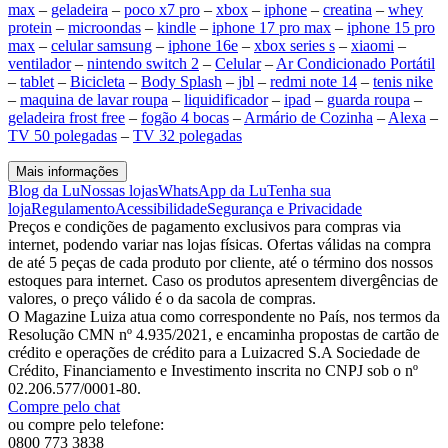
max
–
geladeira
–
poco x7 pro
–
xbox
–
iphone
–
creatina
–
whey
protein
–
microondas
–
kindle
–
iphone 17 pro max
–
iphone 15 pro
max
–
celular samsung
–
iphone 16e
–
xbox series s
–
xiaomi
–
ventilador
–
nintendo switch 2
–
Celular
–
Ar Condicionado Portátil
–
tablet
–
Bicicleta
–
Body Splash
–
jbl
–
redmi note 14
–
tenis nike
–
maquina de lavar roupa
–
liquidificador
–
ipad
–
guarda roupa
–
geladeira frost free
–
fogão 4 bocas
–
Armário de Cozinha
–
Alexa
–
TV 50 polegadas
–
TV 32 polegadas
Mais informações
Blog da Lu
Nossas lojas
WhatsApp da Lu
Tenha sua
loja
Regulamento
Acessibilidade
Segurança e Privacidade
Preços e condições de pagamento exclusivos para compras via
internet, podendo variar nas lojas físicas. Ofertas válidas na compra
de até 5 peças de cada produto por cliente, até o término dos nossos
estoques para internet. Caso os produtos apresentem divergências de
valores, o preço válido é o da sacola de compras.
O Magazine Luiza atua como correspondente no País, nos termos da
Resolução CMN nº 4.935/2021, e encaminha propostas de cartão de
crédito e operações de crédito para a Luizacred S.A Sociedade de
Crédito, Financiamento e Investimento inscrita no CNPJ sob o nº
02.206.577/0001-80.
Compre pelo chat
ou compre pelo telefone:
0800 773 3838