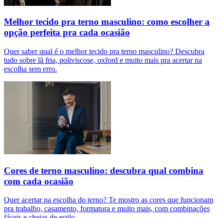
Melhor tecido pra terno masculino: como escolher a
opção perfeita pra cada ocasião
Quer saber qual é o melhor tecido pra terno masculino? Descubra
tudo sobre lã fria, poliviscose, oxford e muito mais pra acertar na
escolha sem erro.
Cores de terno masculino: descubra qual combina
com cada ocasião
Quer acertar na escolha do terno? Te mostro as cores que funcionam
pra trabalho, casamento, formatura e muito mais, com combinações
fáceis e cheias de estilo.