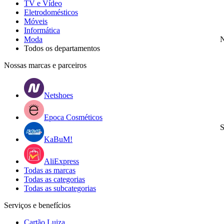
TV e Vídeo
Eletrodomésticos
Móveis
Informática
Moda
N
Todos os departamentos
Nossas marcas e parceiros
Netshoes
Epoca Cosméticos
S
KaBuM!
AliExpress
Todas as marcas
Todas as categorias
Todas as subcategorias
Serviços e benefícios
Cartão Luiza