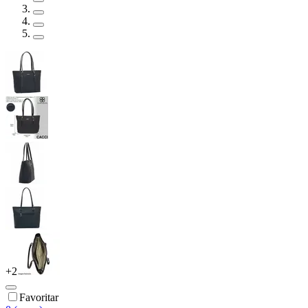
+
2
Favoritar