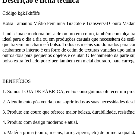
Descrição e ficha técnica
Código
kgk1khf8fe
Bolsa Tamanho Médio Feminina Tiracolo e Transversal Couro Mada
Lindíssima e moderna bolsa de ombro em couro, também com alça transv
ideal para o dia a dia ou em produções casuais que necessitem de est
que trazem um charme à bolsa. Todos os metais são dourados para co
acabamento interno é em forro de cetim de texturas variadas tipo anim
outros dois para pequenos objetos e celular. O fechamento da parte su
bolso extra fechado por zíper, também em metal dourado, para carreg
BENEFÍCIOS
1. Somos LOJA DE FÁBRICA, então conseguimos oferecer um produto
2. Atendimento pós venda para suprir todas as suas necessidades des
3. Produto em couro que oferece maior beleza, durabilidade, resistênci
4. Produto com design moderno e atual.
5. Matéria prima (couro, metais, forro, zíperes, etc) de primeira qualid