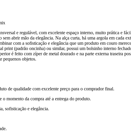
mix
ersal e regulável, com excelente espaço interno, muito prática e fácil
ilo sem abrir mão da elegância. Na alça curta, há uma argola em cada e
mbinar com a sofisticação e elegância que um produto em couro merec
al print (padrão oncinha) ou similar, possui um bolsinho interno fechado
perior é feito com zíper de metal dourado e na parte externa traseira po
ar pequenos objetos.
 de qualidade com excelente preço para o comprador final.
de o momento da compra até a entrega do produto.
a, sofisticação e elegância.
ade.