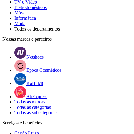
TV e Vídeo
Eletrodomésticos
Móveis
Informática
Moda
Todos os departamentos
Nossas marcas e parceiros
Netshoes
Epoca Cosméticos
KaBuM!
AliExpress
Todas as marcas
Todas as categorias
Todas as subcategorias
Serviços e benefícios
Cartão Luiza