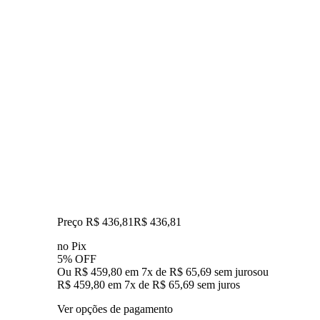
Preço R$ 436,81
R$
436
,
81
no Pix
5% OFF
Ou R$ 459,80 em 7x de R$ 65,69 sem juros
ou
R$ 459,80
em
7
x de
R$ 65,69
sem juros
Ver opções de pagamento