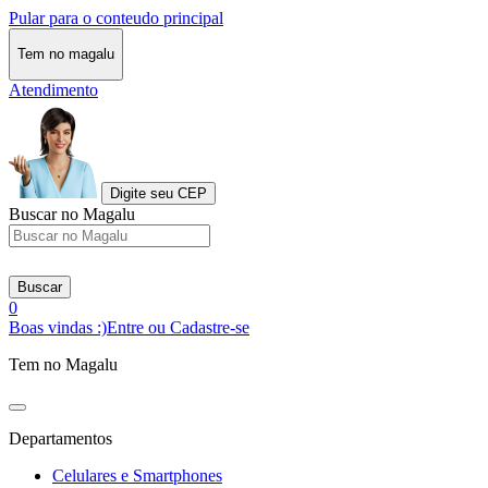
Pular para o conteudo principal
Tem no magalu
Atendimento
Digite seu CEP
Buscar no Magalu
Buscar
0
Boas vindas :)
Entre ou Cadastre-se
Tem no Magalu
Departamentos
Celulares e Smartphones