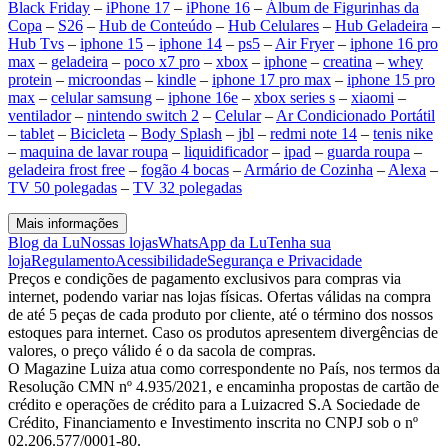
Black Friday
–
iPhone 17
–
iPhone 16
–
Álbum de Figurinhas da
Copa
–
S26
–
Hub de Conteúdo
–
Hub Celulares
–
Hub Geladeira
–
Hub Tvs
–
iphone 15
–
iphone 14
–
ps5
–
Air Fryer
–
iphone 16 pro
max
–
geladeira
–
poco x7 pro
–
xbox
–
iphone
–
creatina
–
whey
protein
–
microondas
–
kindle
–
iphone 17 pro max
–
iphone 15 pro
max
–
celular samsung
–
iphone 16e
–
xbox series s
–
xiaomi
–
ventilador
–
nintendo switch 2
–
Celular
–
Ar Condicionado Portátil
–
tablet
–
Bicicleta
–
Body Splash
–
jbl
–
redmi note 14
–
tenis nike
–
maquina de lavar roupa
–
liquidificador
–
ipad
–
guarda roupa
–
geladeira frost free
–
fogão 4 bocas
–
Armário de Cozinha
–
Alexa
–
TV 50 polegadas
–
TV 32 polegadas
Mais informações
Blog da Lu
Nossas lojas
WhatsApp da Lu
Tenha sua
loja
Regulamento
Acessibilidade
Segurança e Privacidade
Preços e condições de pagamento exclusivos para compras via
internet, podendo variar nas lojas físicas. Ofertas válidas na compra
de até 5 peças de cada produto por cliente, até o término dos nossos
estoques para internet. Caso os produtos apresentem divergências de
valores, o preço válido é o da sacola de compras.
O Magazine Luiza atua como correspondente no País, nos termos da
Resolução CMN nº 4.935/2021, e encaminha propostas de cartão de
crédito e operações de crédito para a Luizacred S.A Sociedade de
Crédito, Financiamento e Investimento inscrita no CNPJ sob o nº
02.206.577/0001-80.