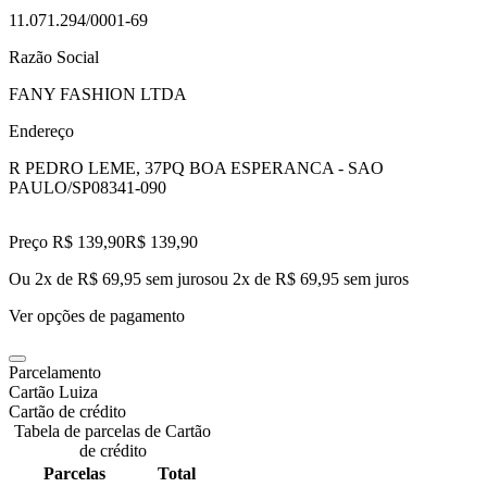
11.071.294/0001-69
Razão Social
FANY FASHION LTDA
Endereço
R PEDRO LEME, 37
PQ BOA ESPERANCA - SAO
PAULO/SP
08341-090
Preço R$ 139,90
R$
139
,
90
Ou 2x de R$ 69,95 sem juros
ou
2
x de
R$ 69,95
sem juros
Ver opções de pagamento
Parcelamento
Cartão Luiza
Cartão de crédito
Tabela de parcelas de Cartão
de crédito
Parcelas
Total