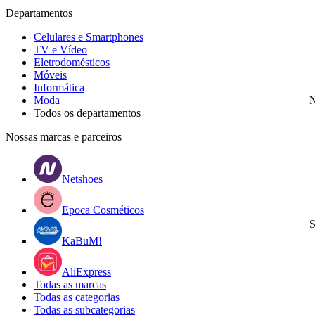
Departamentos
Celulares e Smartphones
TV e Vídeo
Eletrodomésticos
Móveis
Informática
Moda
N
Todos os departamentos
Nossas marcas e parceiros
Netshoes
Epoca Cosméticos
S
KaBuM!
AliExpress
Todas as marcas
Todas as categorias
Todas as subcategorias