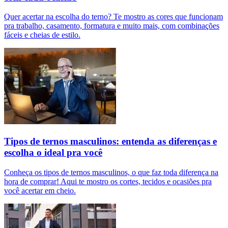
Quer acertar na escolha do terno? Te mostro as cores que funcionam
pra trabalho, casamento, formatura e muito mais, com combinações
fáceis e cheias de estilo.
Tipos de ternos masculinos: entenda as diferenças e
escolha o ideal pra você
Conheça os tipos de ternos masculinos, o que faz toda diferença na
hora de comprar! Aqui te mostro os cortes, tecidos e ocasiões pra
você acertar em cheio.