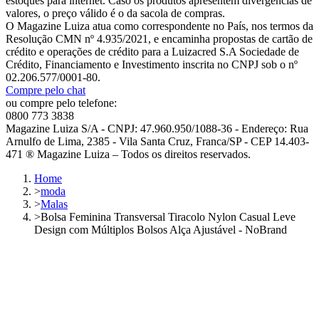
estoques para internet. Caso os produtos apresentem divergências de
valores, o preço válido é o da sacola de compras.
O Magazine Luiza atua como correspondente no País, nos termos da
Resolução CMN nº 4.935/2021, e encaminha propostas de cartão de
crédito e operações de crédito para a Luizacred S.A Sociedade de
Crédito, Financiamento e Investimento inscrita no CNPJ sob o nº
02.206.577/0001-80.
Compre pelo chat
ou compre pelo telefone:
0800 773 3838
Magazine Luiza S/A - CNPJ: 47.960.950/1088-36 - Endereço: Rua
Arnulfo de Lima, 2385 - Vila Santa Cruz, Franca/SP - CEP 14.403-
471 ® Magazine Luiza – Todos os direitos reservados.
Home
>
moda
>
Malas
>
Bolsa Feminina Transversal Tiracolo Nylon Casual Leve
Design com Múltiplos Bolsos Alça Ajustável - NoBrand