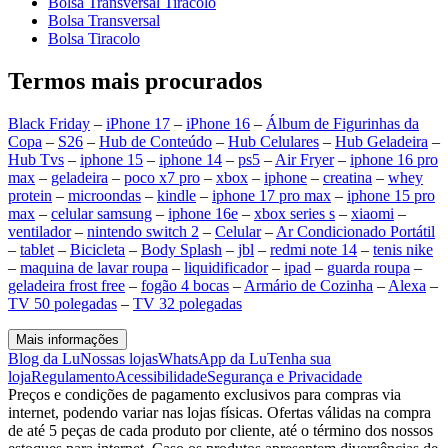
Bolsa Transversal Tiracolo
Bolsa Transversal
Bolsa Tiracolo
Termos mais procurados
Black Friday
–
iPhone 17
–
iPhone 16
–
Álbum de Figurinhas da
Copa
–
S26
–
Hub de Conteúdo
–
Hub Celulares
–
Hub Geladeira
–
Hub Tvs
–
iphone 15
–
iphone 14
–
ps5
–
Air Fryer
–
iphone 16 pro
max
–
geladeira
–
poco x7 pro
–
xbox
–
iphone
–
creatina
–
whey
protein
–
microondas
–
kindle
–
iphone 17 pro max
–
iphone 15 pro
max
–
celular samsung
–
iphone 16e
–
xbox series s
–
xiaomi
–
ventilador
–
nintendo switch 2
–
Celular
–
Ar Condicionado Portátil
–
tablet
–
Bicicleta
–
Body Splash
–
jbl
–
redmi note 14
–
tenis nike
–
maquina de lavar roupa
–
liquidificador
–
ipad
–
guarda roupa
–
geladeira frost free
–
fogão 4 bocas
–
Armário de Cozinha
–
Alexa
–
TV 50 polegadas
–
TV 32 polegadas
Mais informações
Blog da Lu
Nossas lojas
WhatsApp da Lu
Tenha sua
loja
Regulamento
Acessibilidade
Segurança e Privacidade
Preços e condições de pagamento exclusivos para compras via
internet, podendo variar nas lojas físicas. Ofertas válidas na compra
de até 5 peças de cada produto por cliente, até o término dos nossos