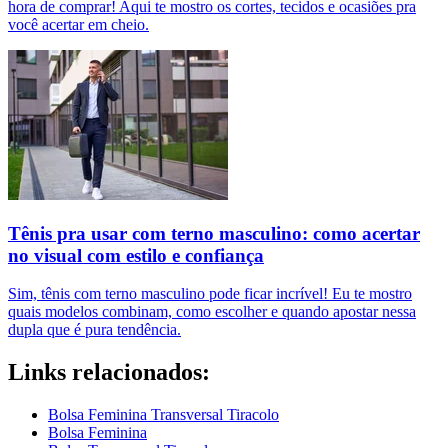
hora de comprar! Aqui te mostro os cortes, tecidos e ocasiões pra
você acertar em cheio.
Tênis pra usar com terno masculino: como acertar
no visual com estilo e confiança
Sim, tênis com terno masculino pode ficar incrível! Eu te mostro
quais modelos combinam, como escolher e quando apostar nessa
dupla que é pura tendência.
Links relacionados:
Bolsa Feminina Transversal Tiracolo
Bolsa Feminina