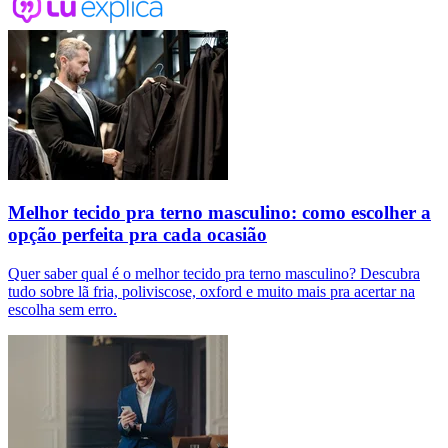
Melhor tecido pra terno masculino: como escolher a
opção perfeita pra cada ocasião
Quer saber qual é o melhor tecido pra terno masculino? Descubra
tudo sobre lã fria, poliviscose, oxford e muito mais pra acertar na
escolha sem erro.