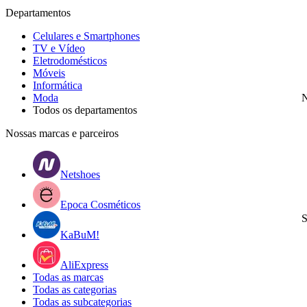
Departamentos
Celulares e Smartphones
TV e Vídeo
Eletrodomésticos
Móveis
Informática
Moda
N
Todos os departamentos
Nossas marcas e parceiros
Netshoes
Epoca Cosméticos
S
KaBuM!
AliExpress
Todas as marcas
Todas as categorias
Todas as subcategorias