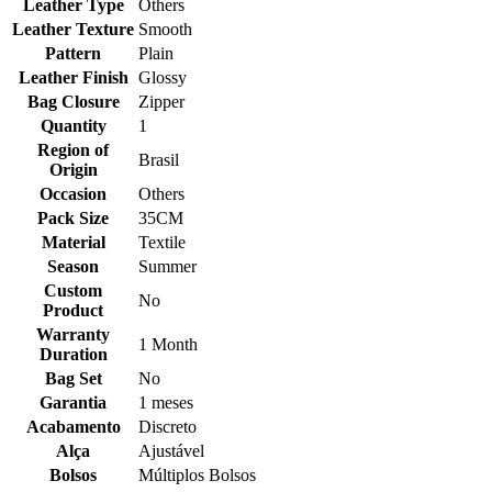
Leather Type
Others
Leather Texture
Smooth
Pattern
Plain
Leather Finish
Glossy
Bag Closure
Zipper
Quantity
1
Region of
Brasil
Origin
Occasion
Others
Pack Size
35CM
Material
Textile
Season
Summer
Custom
No
Product
Warranty
1 Month
Duration
Bag Set
No
Garantia
1 meses
Acabamento
Discreto
Alça
Ajustável
Bolsos
Múltiplos Bolsos