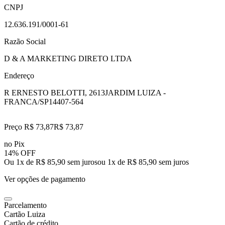
CNPJ
12.636.191/0001-61
Razão Social
D & A MARKETING DIRETO LTDA
Endereço
R ERNESTO BELOTTI, 2613
JARDIM LUIZA -
FRANCA/SP
14407-564
Preço R$ 73,87
R$
73
,
87
no Pix
14% OFF
Ou 1x de R$ 85,90 sem juros
ou
1
x de
R$ 85,90
sem juros
Ver opções de pagamento
Parcelamento
Cartão Luiza
Cartão de crédito