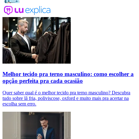
Melhor tecido pra terno masculino: como escolher a
opção perfeita pra cada ocasião
Quer saber qual é o melhor tecido pra terno masculino? Descubra
tudo sobre lã fria, poliviscose, oxford e muito mais pra acertar na
escolha sem erro.