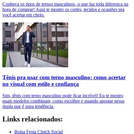
Conheça os tipos de ternos masculinos, o que faz toda diferença na
hora de comprar! Aqui te mostro os cortes, tecidos e ocasiões pra
você acertar em cheio.
Tênis pra usar com terno masculino: como acertar
no visual com estilo e confiança
Sim, tênis com terno masculino pode ficar incrível! Eu te mostro
quais modelos combinam, como escolher e quando apostar nessa
dupla que é pura tendência.
Links relacionados:
Bolsa Festa Clutch Social