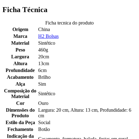
Ficha Técnica
Ficha tecnica do produto
Origem
China
Marca
H2 Bolsas
Material
Sintético
Peso
460g
Largura
20cm
Altura
13cm
Profundidade
6cm
Acabamento
Brilho
Alça
Sim
Composição do
Sintético
Material
Cor
Ouro
Dimensões do
Largura: 20 cm, Altura: 13 cm, Profundidade: 6
Produto
cm
Estilo da Peça
Social
Fechamento
Botão
Indicação da
Casamento, formatura, balada, festas em geral