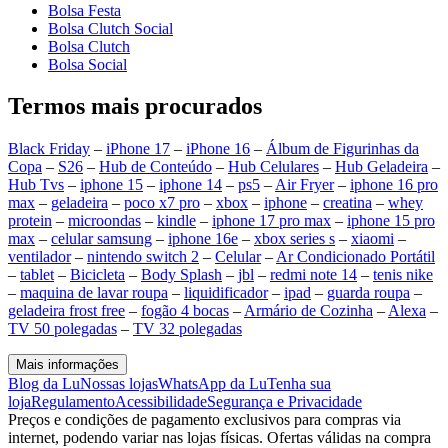
Bolsa Festa
Bolsa Clutch Social
Bolsa Clutch
Bolsa Social
Termos mais procurados
Black Friday
–
iPhone 17
–
iPhone 16
–
Álbum de Figurinhas da
Copa
–
S26
–
Hub de Conteúdo
–
Hub Celulares
–
Hub Geladeira
–
Hub Tvs
–
iphone 15
–
iphone 14
–
ps5
–
Air Fryer
–
iphone 16 pro
max
–
geladeira
–
poco x7 pro
–
xbox
–
iphone
–
creatina
–
whey
protein
–
microondas
–
kindle
–
iphone 17 pro max
–
iphone 15 pro
max
–
celular samsung
–
iphone 16e
–
xbox series s
–
xiaomi
–
ventilador
–
nintendo switch 2
–
Celular
–
Ar Condicionado Portátil
–
tablet
–
Bicicleta
–
Body Splash
–
jbl
–
redmi note 14
–
tenis nike
–
maquina de lavar roupa
–
liquidificador
–
ipad
–
guarda roupa
–
geladeira frost free
–
fogão 4 bocas
–
Armário de Cozinha
–
Alexa
–
TV 50 polegadas
–
TV 32 polegadas
Mais informações
Blog da Lu
Nossas lojas
WhatsApp da Lu
Tenha sua
loja
Regulamento
Acessibilidade
Segurança e Privacidade
Preços e condições de pagamento exclusivos para compras via
internet, podendo variar nas lojas físicas. Ofertas válidas na compra