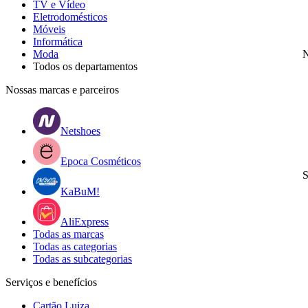
TV e Vídeo
Eletrodomésticos
Móveis
Informática
Moda
N
Todos os departamentos
Nossas marcas e parceiros
Netshoes
Epoca Cosméticos
S
KaBuM!
AliExpress
Todas as marcas
Todas as categorias
Todas as subcategorias
Serviços e benefícios
Cartão Luiza