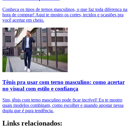
Conheça os tipos de ternos masculinos, o que faz toda diferença na
hora de comprar! Aqui te mostro os cortes, tecidos e ocasiões pra
você acertar em cheio.
Tênis pra usar com terno masculino: como acertar
no visual com estilo e confiança
Sim, tênis com terno masculino pode ficar incrível! Eu te mostro
quais modelos combinam, como escolher e quando apostar nessa
dupla que é pura tendência.
Links relacionados: