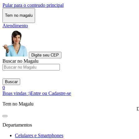
Pular para o conteudo principal
Tem no magalu
Atendimento
Digite seu CEP
Buscar no Magalu
Buscar
0
Boas vindas :)
Entre ou Cadastre-se
Tem no Magalu
D
Departamentos
Celulares e Smartphones