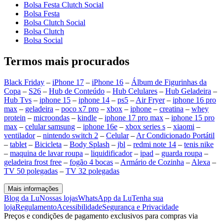
Bolsa Festa Clutch Social
Bolsa Festa
Bolsa Clutch Social
Bolsa Clutch
Bolsa Social
Termos mais procurados
Black Friday
–
iPhone 17
–
iPhone 16
–
Álbum de Figurinhas da
Copa
–
S26
–
Hub de Conteúdo
–
Hub Celulares
–
Hub Geladeira
–
Hub Tvs
–
iphone 15
–
iphone 14
–
ps5
–
Air Fryer
–
iphone 16 pro
max
–
geladeira
–
poco x7 pro
–
xbox
–
iphone
–
creatina
–
whey
protein
–
microondas
–
kindle
–
iphone 17 pro max
–
iphone 15 pro
max
–
celular samsung
–
iphone 16e
–
xbox series s
–
xiaomi
–
ventilador
–
nintendo switch 2
–
Celular
–
Ar Condicionado Portátil
–
tablet
–
Bicicleta
–
Body Splash
–
jbl
–
redmi note 14
–
tenis nike
–
maquina de lavar roupa
–
liquidificador
–
ipad
–
guarda roupa
–
geladeira frost free
–
fogão 4 bocas
–
Armário de Cozinha
–
Alexa
–
TV 50 polegadas
–
TV 32 polegadas
Mais informações
Blog da Lu
Nossas lojas
WhatsApp da Lu
Tenha sua
loja
Regulamento
Acessibilidade
Segurança e Privacidade
Preços e condições de pagamento exclusivos para compras via