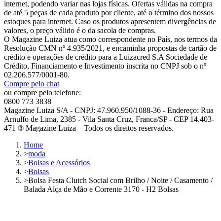
internet, podendo variar nas lojas físicas. Ofertas válidas na compra
de até 5 peças de cada produto por cliente, até o término dos nossos
estoques para internet. Caso os produtos apresentem divergências de
valores, o preço válido é o da sacola de compras.
O Magazine Luiza atua como correspondente no País, nos termos da
Resolução CMN nº 4.935/2021, e encaminha propostas de cartão de
crédito e operações de crédito para a Luizacred S.A Sociedade de
Crédito, Financiamento e Investimento inscrita no CNPJ sob o nº
02.206.577/0001-80.
Compre pelo chat
ou compre pelo telefone:
0800 773 3838
Magazine Luiza S/A - CNPJ: 47.960.950/1088-36 - Endereço: Rua
Arnulfo de Lima, 2385 - Vila Santa Cruz, Franca/SP - CEP 14.403-
471 ® Magazine Luiza – Todos os direitos reservados.
Home
>
moda
>
Bolsas e Acessórios
>
Bolsas
>
Bolsa Festa Clutch Social com Brilho / Noite / Casamento /
Balada Alça de Mão e Corrente 3170 - H2 Bolsas