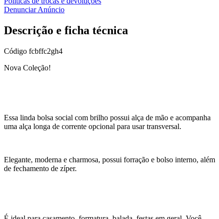
Políticas de trocas e devoluções
Denunciar Anúncio
Descrição e ficha técnica
Código
fcbffc2gh4
Nova Coleção!
Essa linda bolsa social com brilho possui alça de mão e acompanha
uma alça longa de corrente opcional para usar transversal.
Elegante, moderna e charmosa, possui forração e bolso interno, além
de fechamento de zíper.
É ideal para casamento, formatura, balada, festas em geral. Você