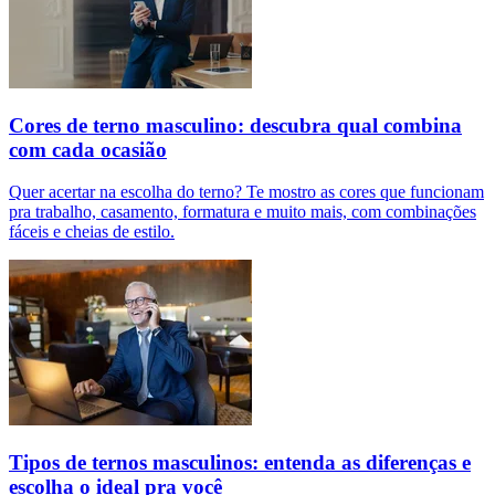
Cores de terno masculino: descubra qual combina
com cada ocasião
Quer acertar na escolha do terno? Te mostro as cores que funcionam
pra trabalho, casamento, formatura e muito mais, com combinações
fáceis e cheias de estilo.
Tipos de ternos masculinos: entenda as diferenças e
escolha o ideal pra você