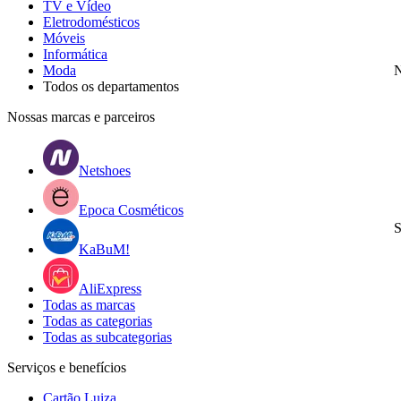
TV e Vídeo
Eletrodomésticos
Móveis
Informática
Moda
N
Todos os departamentos
Nossas marcas e parceiros
Netshoes
Epoca Cosméticos
S
KaBuM!
AliExpress
Todas as marcas
Todas as categorias
Todas as subcategorias
Serviços e benefícios
Cartão Luiza