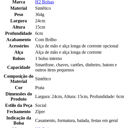
Marca
H2 Bolsas
Material
Sintético
Peso
364g
Largura
24cm
Altura
15cm
Profundidade
6cm
Acabamento
Com Brilho
Acessórios
Alça de mão e alça longa de corrente opcional
Alça
Alça de mão e alça longa de corrente
Bolsos
1 bolso interno
Smartfone, chaves, cartões, dinheiro, batom e
Capacidade
outros itens pequenos
Composição do
Sintético
Material
Cor
Prata
Dimensões do
Largura: 24cm, Altura: 15cm, Profundidade: 6cm
Produto
Estilo da Peça
Social
Fechamento
Zíper
Indicação da
Casamento, formatura, balada, festas em geral
Bolsa