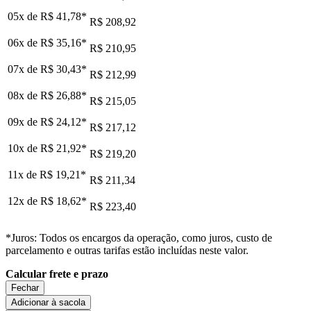
05x de
R$ 41,78
*
R$ 208,92
06x de
R$ 35,16
*
R$ 210,95
07x de
R$ 30,43
*
R$ 212,99
08x de
R$ 26,88
*
R$ 215,05
09x de
R$ 24,12
*
R$ 217,12
10x de
R$ 21,92
*
R$ 219,20
11x de
R$ 19,21
*
R$ 211,34
12x de
R$ 18,62
*
R$ 223,40
*Juros: Todos os encargos da operação, como juros, custo de
parcelamento e outras tarifas estão incluídas neste valor.
Calcular frete e prazo
Fechar
Adicionar à sacola