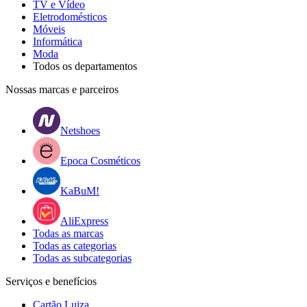
TV e Vídeo
Eletrodomésticos
Móveis
Informática
Moda
Todos os departamentos
Nossas marcas e parceiros
Netshoes
Epoca Cosméticos
KaBuM!
AliExpress
Todas as marcas
Todas as categorias
Todas as subcategorias
Serviços e benefícios
Cartão Luiza