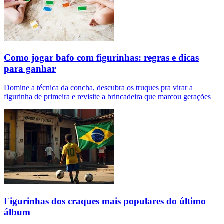
Como jogar bafo com figurinhas: regras e dicas
para ganhar
Domine a técnica da concha, descubra os truques pra virar a
figurinha de primeira e revisite a brincadeira que marcou gerações
Figurinhas dos craques mais populares do último
álbum