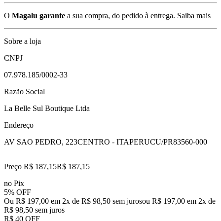
O
Magalu garante
a sua compra, do pedido à entrega.
Saiba mais
Sobre a loja
CNPJ
07.978.185/0002-33
Razão Social
La Belle Sul Boutique Ltda
Endereço
AV SAO PEDRO, 223
CENTRO - ITAPERUCU/PR
83560-000
Preço R$ 187,15
R$
187
,
15
no Pix
5% OFF
Ou R$ 197,00 em 2x de R$ 98,50 sem juros
ou
R$ 197,00
em
2
x de
R$ 98,50
sem juros
R$ 40 OFF