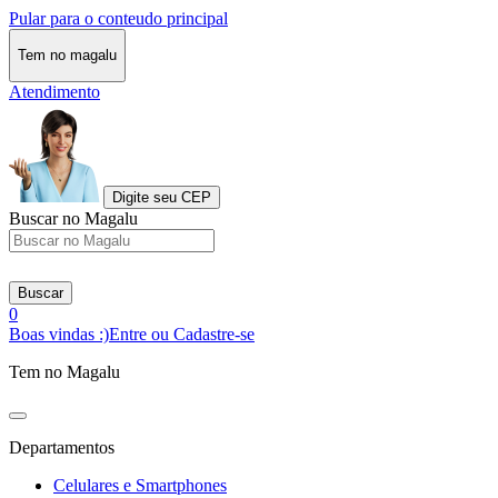
Pular para o conteudo principal
Tem no magalu
Atendimento
Digite seu CEP
Buscar no Magalu
Buscar
0
Boas vindas :)
Entre ou Cadastre-se
Tem no Magalu
Departamentos
Celulares e Smartphones