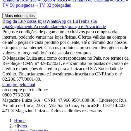
TV 50 polegadas
–
TV 32 polegadas
Mais informações
Blog da Lu
Nossas lojas
WhatsApp da Lu
Tenha sua
loja
Regulamento
Acessibilidade
Segurança e Privacidade
Preços e condições de pagamento exclusivos para compras via
internet, podendo variar nas lojas físicas. Ofertas válidas na compra
de até 5 peças de cada produto por cliente, até o término dos nossos
estoques para internet. Caso os produtos apresentem divergências de
valores, o preço válido é o da sacola de compras.
O Magazine Luiza atua como correspondente no País, nos termos da
Resolução CMN nº 4.935/2021, e encaminha propostas de cartão de
crédito e operações de crédito para a Luizacred S.A Sociedade de
Crédito, Financiamento e Investimento inscrita no CNPJ sob o nº
02.206.577/0001-80.
Compre pelo chat
ou compre pelo telefone:
0800 773 3838
Magazine Luiza S/A - CNPJ: 47.960.950/1088-36 - Endereço: Rua
Arnulfo de Lima, 2385 - Vila Santa Cruz, Franca/SP - CEP 14.403-
471 ® Magazine Luiza – Todos os direitos reservados.
Home
>
livros