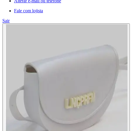
Alterar e-mail ou telefone
Fale com lojista
Sair