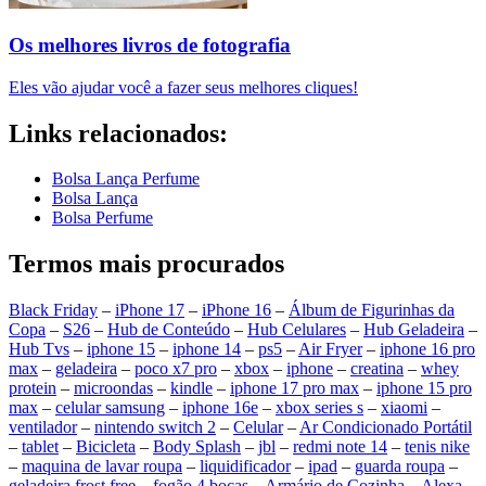
Os melhores livros de fotografia
Eles vão ajudar você a fazer seus melhores cliques!
Links relacionados:
Bolsa Lança Perfume
Bolsa Lança
Bolsa Perfume
Termos mais procurados
Black Friday
–
iPhone 17
–
iPhone 16
–
Álbum de Figurinhas da
Copa
–
S26
–
Hub de Conteúdo
–
Hub Celulares
–
Hub Geladeira
–
Hub Tvs
–
iphone 15
–
iphone 14
–
ps5
–
Air Fryer
–
iphone 16 pro
max
–
geladeira
–
poco x7 pro
–
xbox
–
iphone
–
creatina
–
whey
protein
–
microondas
–
kindle
–
iphone 17 pro max
–
iphone 15 pro
max
–
celular samsung
–
iphone 16e
–
xbox series s
–
xiaomi
–
ventilador
–
nintendo switch 2
–
Celular
–
Ar Condicionado Portátil
–
tablet
–
Bicicleta
–
Body Splash
–
jbl
–
redmi note 14
–
tenis nike
–
maquina de lavar roupa
–
liquidificador
–
ipad
–
guarda roupa
–
geladeira frost free
–
fogão 4 bocas
–
Armário de Cozinha
–
Alexa
–