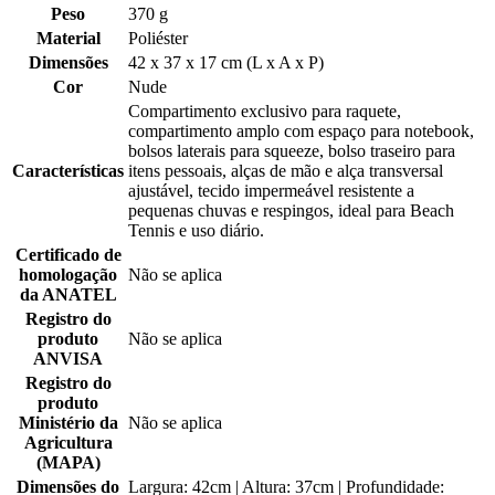
Peso
370 g
Material
Poliéster
Dimensões
42 x 37 x 17 cm (L x A x P)
Cor
Nude
Compartimento exclusivo para raquete,
compartimento amplo com espaço para notebook,
bolsos laterais para squeeze, bolso traseiro para
Características
itens pessoais, alças de mão e alça transversal
ajustável, tecido impermeável resistente a
pequenas chuvas e respingos, ideal para Beach
Tennis e uso diário.
Certificado de
homologação
Não se aplica
da ANATEL
Registro do
produto
Não se aplica
ANVISA
Registro do
produto
Ministério da
Não se aplica
Agricultura
(MAPA)
Dimensões do
Largura: 42cm | Altura: 37cm | Profundidade: