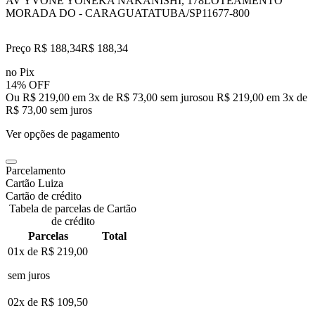
AV YVONE YONEKA NAKANISHI, 178
LOTEAMENTO
MORADA DO - CARAGUATATUBA/SP
11677-800
Preço R$ 188,34
R$
188
,
34
no Pix
14% OFF
Ou R$ 219,00 em 3x de R$ 73,00 sem juros
ou
R$ 219,00
em
3
x de
R$ 73,00
sem juros
Ver opções de pagamento
Parcelamento
Cartão Luiza
Cartão de crédito
Tabela de parcelas de Cartão
de crédito
Parcelas
Total
01x de
R$ 219,00
sem juros
02x de
R$ 109,50