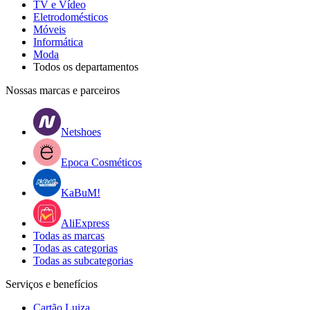
TV e Vídeo
Eletrodomésticos
Móveis
Informática
Moda
Todos os departamentos
Nossas marcas e parceiros
Netshoes
Epoca Cosméticos
KaBuM!
AliExpress
Todas as marcas
Todas as categorias
Todas as subcategorias
Serviços e benefícios
Cartão Luiza