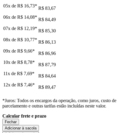
05x de
R$ 16,73
*
R$ 83,67
06x de
R$ 14,08
*
R$ 84,49
07x de
R$ 12,19
*
R$ 85,30
08x de
R$ 10,77
*
R$ 86,13
09x de
R$ 9,66
*
R$ 86,96
10x de
R$ 8,78
*
R$ 87,79
11x de
R$ 7,69
*
R$ 84,64
12x de
R$ 7,46
*
R$ 89,47
*Juros: Todos os encargos da operação, como juros, custo de
parcelamento e outras tarifas estão incluídas neste valor.
Calcular frete e prazo
Fechar
Adicionar à sacola