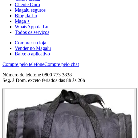
Cliente Ouro
Magalu seguros
Blog da Lu
Maga +
WhatsApp da Lu
Todos os serviços
Comprar na loja
Vender no Magalu
Baixe o aplicativo
Compre pelo telefone
Compre pelo chat
Número de telefone 0800 773 3838
Seg. à Dom. exceto feriados das 8h às 20h