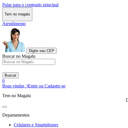
Pular para o conteudo principal
Tem no magalu
Atendimento
Digite seu CEP
Buscar no Magalu
Buscar
0
Boas vindas :)
Entre ou Cadastre-se
Tem no Magalu
D
Departamentos
Celulares e Smartphones