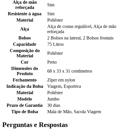
Alça de mão
Sim
reforçada
Resistente à água
Sim
Material
Poliéster
Alça de costas regulável, Alça de mão
Alça
reforçada
Bolsos
2 Bolsos na lateral, 2 Bolsos frontais
Capacidade
75 Litros
Composição do
Poliéster
Material
Cor
Preto
Dimensões do
68 x 33 x 31 centímetros
Produto
Fechamento
Zíper em nylon
Indicação da Bolsa
Viagem, Esportiva
Material
Poliéster
Modelo
Jumbo
Prazo de Garantia
30 dias
Tipo de Bolsa
Mala de Mão, Sacola Viagem
Perguntas e Respostas