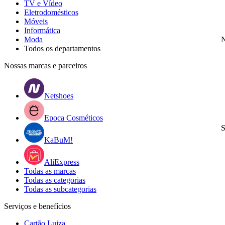
TV e Vídeo
Eletrodomésticos
Móveis
Informática
Moda
N
Todos os departamentos
Nossas marcas e parceiros
Netshoes
Epoca Cosméticos
S
KaBuM!
AliExpress
Todas as marcas
Todas as categorias
Todas as subcategorias
Serviços e benefícios
Cartão Luiza