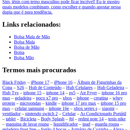
Sim, tênis com terno masculino pode ficar incrível! Eu te mostro
quais modelos combinam, como escolher e quando apostar nessa
dupla que é pura tendência.
Links relacionados:
Bolsa Mala de Mão
Bolsa Mala
Bolsa de Mão
Bolsa
Bolsa Mão
Termos mais procurados
Black Friday
–
iPhone 17
–
iPhone 16
–
Álbum de Figurinhas da
Copa
–
S26
–
Hub de Conteúdo
–
Hub Celulares
–
Hub Geladeira
–
Hub Tvs
–
iphone 15
–
iphone 14
–
ps5
–
Air Fryer
–
iphone 16 pro
max
–
geladeira
–
poco x7 pro
–
xbox
–
iphone
–
creatina
–
whey
protein
–
microondas
–
kindle
–
iphone 17 pro max
–
iphone 15 pro
max
–
celular samsung
–
iphone 16e
–
xbox series s
–
xiaomi
–
ventilador
–
nintendo switch 2
–
Celular
–
Ar Condicionado Portátil
–
tablet
–
Bicicleta
–
Body Splash
–
jbl
–
redmi note 14
–
tenis nike
–
maquina de lavar roupa
–
liquidificador
–
ipad
–
guarda roupa
–
geladeira frost free
–
fogão 4 bocas
–
Armário de Cozinha
–
Alexa
–