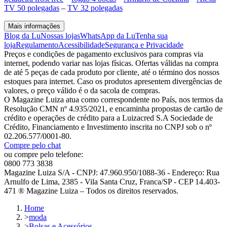
TV 50 polegadas
–
TV 32 polegadas
Mais informações
Blog da Lu
Nossas lojas
WhatsApp da Lu
Tenha sua
loja
Regulamento
Acessibilidade
Segurança e Privacidade
Preços e condições de pagamento exclusivos para compras via
internet, podendo variar nas lojas físicas. Ofertas válidas na compra
de até 5 peças de cada produto por cliente, até o término dos nossos
estoques para internet. Caso os produtos apresentem divergências de
valores, o preço válido é o da sacola de compras.
O Magazine Luiza atua como correspondente no País, nos termos da
Resolução CMN nº 4.935/2021, e encaminha propostas de cartão de
crédito e operações de crédito para a Luizacred S.A Sociedade de
Crédito, Financiamento e Investimento inscrita no CNPJ sob o nº
02.206.577/0001-80.
Compre pelo chat
ou compre pelo telefone:
0800 773 3838
Magazine Luiza S/A - CNPJ: 47.960.950/1088-36 - Endereço: Rua
Arnulfo de Lima, 2385 - Vila Santa Cruz, Franca/SP - CEP 14.403-
471 ® Magazine Luiza – Todos os direitos reservados.
Home
>
moda
>
Bolsas e Acessórios