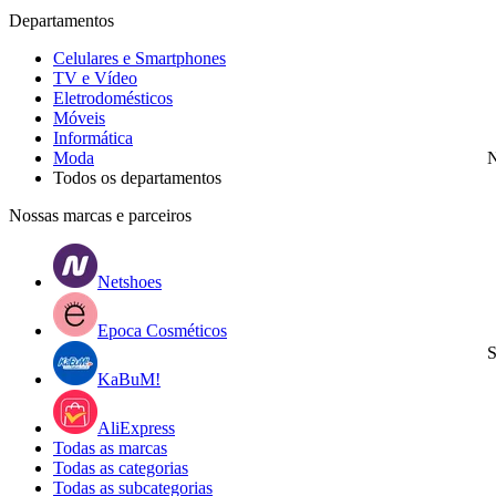
Departamentos
Celulares e Smartphones
TV e Vídeo
Eletrodomésticos
Móveis
Informática
Moda
N
Todos os departamentos
Nossas marcas e parceiros
Netshoes
Epoca Cosméticos
S
KaBuM!
AliExpress
Todas as marcas
Todas as categorias
Todas as subcategorias