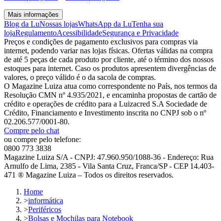
Mais informações
Blog da Lu
Nossas lojas
WhatsApp da Lu
Tenha sua
loja
Regulamento
Acessibilidade
Segurança e Privacidade
Preços e condições de pagamento exclusivos para compras via
internet, podendo variar nas lojas físicas. Ofertas válidas na compra
de até 5 peças de cada produto por cliente, até o término dos nossos
estoques para internet. Caso os produtos apresentem divergências de
valores, o preço válido é o da sacola de compras.
O Magazine Luiza atua como correspondente no País, nos termos da
Resolução CMN nº 4.935/2021, e encaminha propostas de cartão de
crédito e operações de crédito para a Luizacred S.A Sociedade de
Crédito, Financiamento e Investimento inscrita no CNPJ sob o nº
02.206.577/0001-80.
Compre pelo chat
ou compre pelo telefone:
0800 773 3838
Magazine Luiza S/A - CNPJ: 47.960.950/1088-36 - Endereço: Rua
Arnulfo de Lima, 2385 - Vila Santa Cruz, Franca/SP - CEP 14.403-
471 ® Magazine Luiza – Todos os direitos reservados.
Home
>
informática
>
Periféricos
>
Bolsas e Mochilas para Notebook