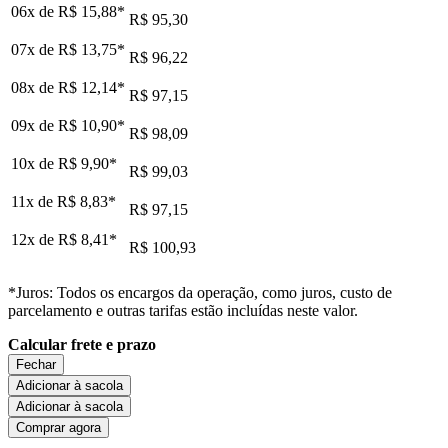
06x de
R$ 15,88
*
R$ 95,30
07x de
R$ 13,75
*
R$ 96,22
08x de
R$ 12,14
*
R$ 97,15
09x de
R$ 10,90
*
R$ 98,09
10x de
R$ 9,90
*
R$ 99,03
11x de
R$ 8,83
*
R$ 97,15
12x de
R$ 8,41
*
R$ 100,93
*Juros: Todos os encargos da operação, como juros, custo de
parcelamento e outras tarifas estão incluídas neste valor.
Calcular frete e prazo
Fechar
Adicionar à sacola
Adicionar à sacola
Comprar agora