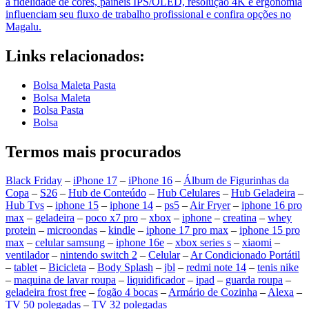
a fidelidade de cores, painéis IPS/OLED, resolução 4K e ergonomia
influenciam seu fluxo de trabalho profissional e confira opções no
Magalu.
Links relacionados:
Bolsa Maleta Pasta
Bolsa Maleta
Bolsa Pasta
Bolsa
Termos mais procurados
Black Friday
–
iPhone 17
–
iPhone 16
–
Álbum de Figurinhas da
Copa
–
S26
–
Hub de Conteúdo
–
Hub Celulares
–
Hub Geladeira
–
Hub Tvs
–
iphone 15
–
iphone 14
–
ps5
–
Air Fryer
–
iphone 16 pro
max
–
geladeira
–
poco x7 pro
–
xbox
–
iphone
–
creatina
–
whey
protein
–
microondas
–
kindle
–
iphone 17 pro max
–
iphone 15 pro
max
–
celular samsung
–
iphone 16e
–
xbox series s
–
xiaomi
–
ventilador
–
nintendo switch 2
–
Celular
–
Ar Condicionado Portátil
–
tablet
–
Bicicleta
–
Body Splash
–
jbl
–
redmi note 14
–
tenis nike
–
maquina de lavar roupa
–
liquidificador
–
ipad
–
guarda roupa
–
geladeira frost free
–
fogão 4 bocas
–
Armário de Cozinha
–
Alexa
–
TV 50 polegadas
–
TV 32 polegadas