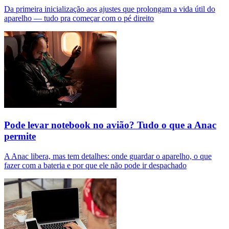
Da primeira inicialização aos ajustes que prolongam a vida útil do
aparelho — tudo pra começar com o pé direito
Pode levar notebook no avião? Tudo o que a Anac
permite
A Anac libera, mas tem detalhes: onde guardar o aparelho, o que
fazer com a bateria e por que ele não pode ir despachado