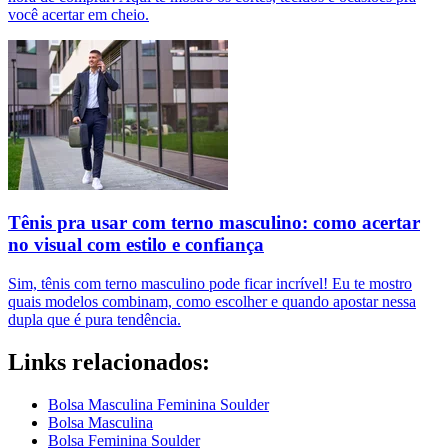
você acertar em cheio.
Tênis pra usar com terno masculino: como acertar
no visual com estilo e confiança
Sim, tênis com terno masculino pode ficar incrível! Eu te mostro
quais modelos combinam, como escolher e quando apostar nessa
dupla que é pura tendência.
Links relacionados:
Bolsa Masculina Feminina Soulder
Bolsa Masculina
Bolsa Feminina Soulder