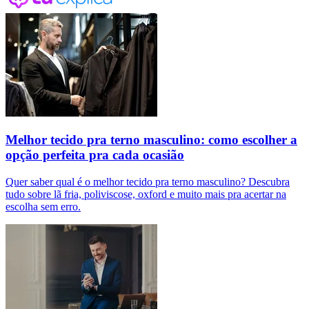
Melhor tecido pra terno masculino: como escolher a
opção perfeita pra cada ocasião
Quer saber qual é o melhor tecido pra terno masculino? Descubra
tudo sobre lã fria, poliviscose, oxford e muito mais pra acertar na
escolha sem erro.