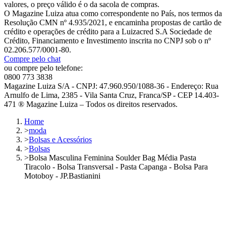
valores, o preço válido é o da sacola de compras.
O Magazine Luiza atua como correspondente no País, nos termos da
Resolução CMN nº 4.935/2021, e encaminha propostas de cartão de
crédito e operações de crédito para a Luizacred S.A Sociedade de
Crédito, Financiamento e Investimento inscrita no CNPJ sob o nº
02.206.577/0001-80.
Compre pelo chat
ou compre pelo telefone:
0800 773 3838
Magazine Luiza S/A - CNPJ: 47.960.950/1088-36 - Endereço: Rua
Arnulfo de Lima, 2385 - Vila Santa Cruz, Franca/SP - CEP 14.403-
471 ® Magazine Luiza – Todos os direitos reservados.
Home
>
moda
>
Bolsas e Acessórios
>
Bolsas
>
Bolsa Masculina Feminina Soulder Bag Média Pasta
Tiracolo - Bolsa Transversal - Pasta Capanga - Bolsa Para
Motoboy - JP.Bastianini