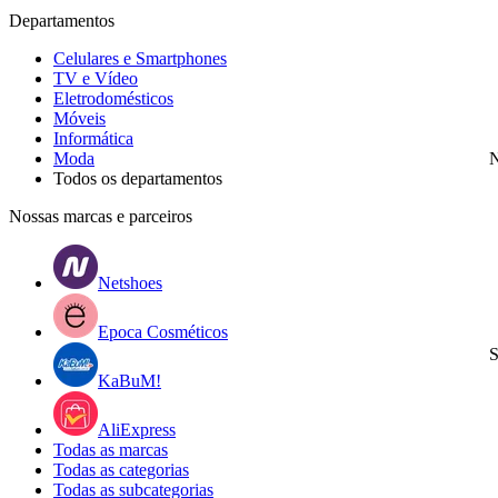
Departamentos
Celulares e Smartphones
TV e Vídeo
Eletrodomésticos
Móveis
Informática
Moda
N
Todos os departamentos
Nossas marcas e parceiros
Netshoes
Epoca Cosméticos
S
KaBuM!
AliExpress
Todas as marcas
Todas as categorias
Todas as subcategorias