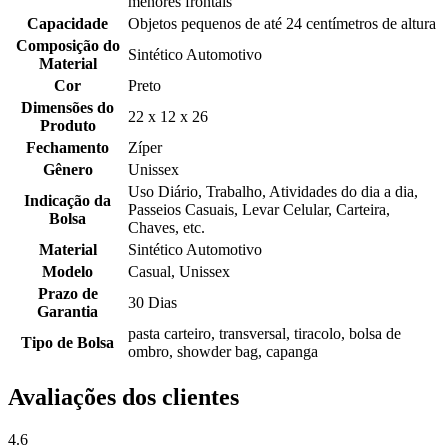
menores frontais
Capacidade
Objetos pequenos de até 24 centímetros de altura
Composição do
Sintético Automotivo
Material
Cor
Preto
Dimensões do
22 x 12 x 26
Produto
Fechamento
Zíper
Gênero
Unissex
Uso Diário, Trabalho, Atividades do dia a dia,
Indicação da
Passeios Casuais, Levar Celular, Carteira,
Bolsa
Chaves, etc.
Material
Sintético Automotivo
Modelo
Casual, Unissex
Prazo de
30 Dias
Garantia
pasta carteiro, transversal, tiracolo, bolsa de
Tipo de Bolsa
ombro, showder bag, capanga
Avaliações dos clientes
4.6