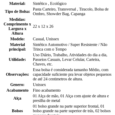
Material:
Sintético , Ecológico
Pasta Carteiro, Transversal , Tiracolo, Bolsa de
Tipo de Bolsa:
Ombro, Showder Bag, Capanga
Medidas:
Comprimento x
22 x 12 x 26
Largura x
Altura
Modelo:
Casual, Unissex
Material
Sintético Automotivo / Super Resistente / Não
principal:
Trinca com o Tempo
Uso Diário, Trabalho, Atividades do dia a dia,
Utilidade:
Passeios Casuais, Levar Celular, Carteira,
Chaves, etc.
Essa bolsa é considerada tamanho Médio, com
Observações:
capacidade suficiente pra levar objetos pequenos
de até 24 centimetros de altura.
Genero:
Unissex
Acabamento
Fino acabamento
01 Alça de mão, 01 Alça com ajuste de altura e
Alça
presilha de metal
01 bolso grande na parte superior frontal, 01
Bolsos
bolso grande na parte superior de trás, 02 bolsos