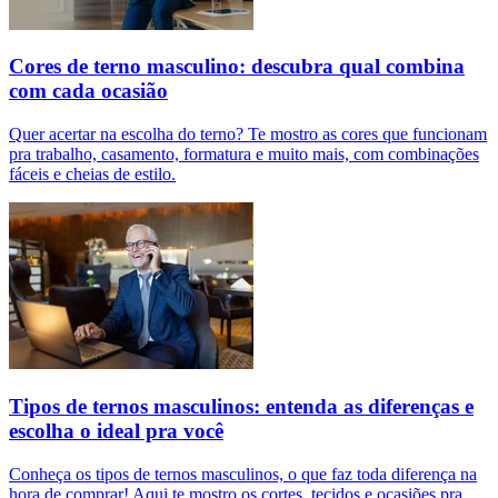
Cores de terno masculino: descubra qual combina
com cada ocasião
Quer acertar na escolha do terno? Te mostro as cores que funcionam
pra trabalho, casamento, formatura e muito mais, com combinações
fáceis e cheias de estilo.
Tipos de ternos masculinos: entenda as diferenças e
escolha o ideal pra você
Conheça os tipos de ternos masculinos, o que faz toda diferença na
hora de comprar! Aqui te mostro os cortes, tecidos e ocasiões pra