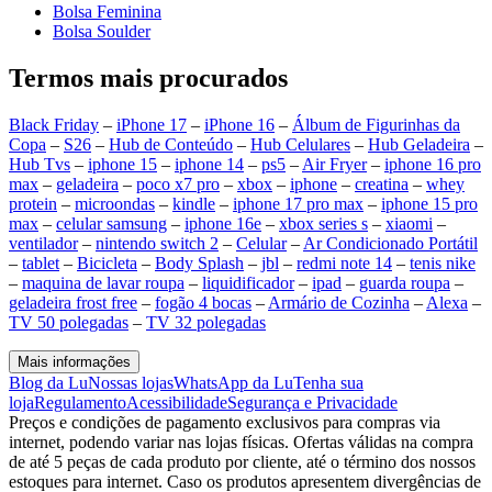
Bolsa Feminina
Bolsa Soulder
Termos mais procurados
Black Friday
–
iPhone 17
–
iPhone 16
–
Álbum de Figurinhas da
Copa
–
S26
–
Hub de Conteúdo
–
Hub Celulares
–
Hub Geladeira
–
Hub Tvs
–
iphone 15
–
iphone 14
–
ps5
–
Air Fryer
–
iphone 16 pro
max
–
geladeira
–
poco x7 pro
–
xbox
–
iphone
–
creatina
–
whey
protein
–
microondas
–
kindle
–
iphone 17 pro max
–
iphone 15 pro
max
–
celular samsung
–
iphone 16e
–
xbox series s
–
xiaomi
–
ventilador
–
nintendo switch 2
–
Celular
–
Ar Condicionado Portátil
–
tablet
–
Bicicleta
–
Body Splash
–
jbl
–
redmi note 14
–
tenis nike
–
maquina de lavar roupa
–
liquidificador
–
ipad
–
guarda roupa
–
geladeira frost free
–
fogão 4 bocas
–
Armário de Cozinha
–
Alexa
–
TV 50 polegadas
–
TV 32 polegadas
Mais informações
Blog da Lu
Nossas lojas
WhatsApp da Lu
Tenha sua
loja
Regulamento
Acessibilidade
Segurança e Privacidade
Preços e condições de pagamento exclusivos para compras via
internet, podendo variar nas lojas físicas. Ofertas válidas na compra
de até 5 peças de cada produto por cliente, até o término dos nossos
estoques para internet. Caso os produtos apresentem divergências de