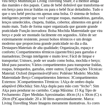
vira berço Multifunção Living Traveling Share, é a melhor amiga
das mamães e dos papais. Cama de bebê dobrável que transforma-se
em berço para trocar fraldas ou para o bebê ficar deitadinho. Tudo o
que o seu bebê precisa em apenas uma bolsa. O sistema de bolsos
inteligentes permite que você carregue roupas, mamadeiras, garrafas,
lenços umedecidos, chupeta, fraldas, cobertor, alimentos em geral e
muito mais. Tudo de forma super organizada que garante grande
praticidade Função inovadora: Bolsa Mochila Maternidade que vira
berço e pode ser montado facilmente em segundos. Além de ser
extremamente resistente, possui bolsos térmicos e um design
moderno que proporciona grande praticidade no dia a dia.
Destaques:Materiais de alta qualidade; Organização, espaço e
conforto; Compartimentos térmicos (quente/frio) para garrafas e
mamadeiras; Design inteligente e muito leve; Fácil de limpar e
transportar; Unissex, pode ser usado como bolsa, mochila e berço;
Ideal para passeios; Vários compartimentos para transportar fraldas,
roupas, brinquedos, garrafas, entre outros; Especificações Técnicas:
Material: Oxford (Impermeável)Forro: Poliéster Modelo: Mochila
Maternidade Berço Compartimentos Internos: 3Compartimentos
Externos: 3Compartimentos Térmicos: 1Alça de ombro dupla
adaptável (Mochila): Sim Alça dupla para mão com “fecho”: Sim
Alça para pendurar no carrinho. Carga Máxima: 15 Kg Tipo de
Fechamento: Zíper Medidas Aproximadas: 40cm (A) x 30cm (C) x
20cm (P)Capacidade: 20 a 30 litros aproximadamente. Marca:
Living Travelling Share Imagens meramente ilustrativas. As cores