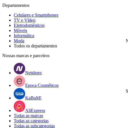
Departamentos
Celulares e Smartphones
TV e Vídeo
Eletrodomésticos
Móveis
Informática
Moda
N
Todos os departamentos
Nossas marcas e parceiros
Netshoes
Epoca Cosméticos
S
KaBuM!
AliExpress
Todas as marcas
Todas as categorias
Todas as subcategorias