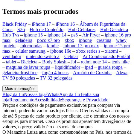
Termos mais procurados
Black Friday
–
iPhone 17
–
iPhone 16
–
Álbum de Figurinhas da
Copa
–
S26
–
Hub de Conteúdo
–
Hub Celulares
–
Hub Geladeira
–
Hub Tvs
–
iphone 15
–
iphone 14
–
ps5
–
Air Fryer
–
iphone 16 pro
max
–
geladeira
–
poco x7 pro
–
xbox
–
iphone
–
creatina
–
whey
protein
–
microondas
–
kindle
–
iphone 17 pro max
–
iphone 15 pro
max
–
celular samsung
–
iphone 16e
–
xbox series s
–
xiaomi
–
ventilador
–
nintendo switch 2
–
Celular
–
Ar Condicionado Portátil
–
tablet
–
Bicicleta
–
Body Splash
–
jbl
–
redmi note 14
–
tenis nike
–
maquina de lavar roupa
–
liquidificador
–
ipad
–
guarda roupa
–
geladeira frost free
–
fogão 4 bocas
–
Armário de Cozinha
–
Alexa
–
TV 50 polegadas
–
TV 32 polegadas
Mais informações
Blog da Lu
Nossas lojas
WhatsApp da Lu
Tenha sua
loja
Regulamento
Acessibilidade
Segurança e Privacidade
Preços e condições de pagamento exclusivos para compras via
internet, podendo variar nas lojas físicas. Ofertas válidas na compra
de até 5 peças de cada produto por cliente, até o término dos nossos
estoques para internet. Caso os produtos apresentem divergências de
valores, o preço válido é o da sacola de compras.
O Magazine Luiza atua como correspondente no País, nos termos da