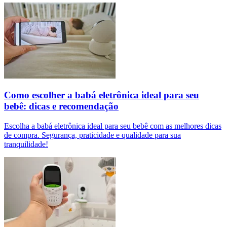
Como escolher a babá eletrônica ideal para seu
bebê: dicas e recomendação
Escolha a babá eletrônica ideal para seu bebê com as melhores dicas
de compra. Segurança, praticidade e qualidade para sua
tranquilidade!