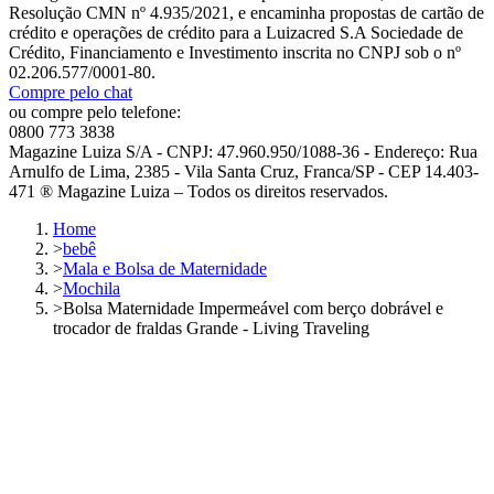
Resolução CMN nº 4.935/2021, e encaminha propostas de cartão de
crédito e operações de crédito para a Luizacred S.A Sociedade de
Crédito, Financiamento e Investimento inscrita no CNPJ sob o nº
02.206.577/0001-80.
Compre pelo chat
ou compre pelo telefone:
0800 773 3838
Magazine Luiza S/A - CNPJ: 47.960.950/1088-36 - Endereço: Rua
Arnulfo de Lima, 2385 - Vila Santa Cruz, Franca/SP - CEP 14.403-
471 ® Magazine Luiza – Todos os direitos reservados.
Home
>
bebê
>
Mala e Bolsa de Maternidade
>
Mochila
>
Bolsa Maternidade Impermeável com berço dobrável e
trocador de fraldas Grande - Living Traveling