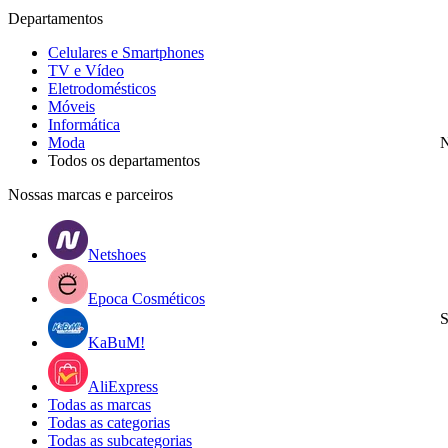
Departamentos
Celulares e Smartphones
TV e Vídeo
Eletrodomésticos
Móveis
Informática
Moda
N
Todos os departamentos
Nossas marcas e parceiros
Netshoes
Epoca Cosméticos
S
KaBuM!
AliExpress
Todas as marcas
Todas as categorias
Todas as subcategorias