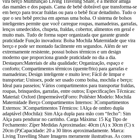
vira berço Multifunção Living Traveling Share, é a melhor amiga
das mamães e dos papais. Cama de bebê dobrável que transforma-se
em berço para trocar fraldas ou para o bebê ficar deitadinho. Tudo o
que o seu bebê precisa em apenas uma bolsa. O sistema de bolsos
inteligentes permite que você carregue roupas, mamadeiras, garrafas,
lenços umedecidos, chupeta, fraldas, cobertor, alimentos em geral e
muito mais. Tudo de forma super organizada que garante grande
praticidade Função inovadora: Bolsa Mochila Maternidade que vira
berço e pode ser montado facilmente em segundos. Além de ser
extremamente resistente, possui bolsos térmicos e um design
moderno que proporciona grande praticidade no dia a dia.
Destaques:Materiais de alta qualidade; Organização, espaço e
conforto; Compartimentos térmicos (quente/frio) para garrafas e
mamadeiras; Design inteligente e muito leve; Fácil de limpar e
transportar; Unissex, pode ser usado como bolsa, mochila e berço;
Ideal para passeios; Vários compartimentos para transportar fraldas,
roupas, brinquedos, garrafas, entre outros; Especificações Técnicas:
Material: Oxford (Impermeável)Forro: Poliéster Modelo: Mochila
Maternidade Berço Compartimentos Internos: 3Compartimentos
Externos: 3Compartimentos Térmicos: 1Alça de ombro dupla
adaptável (Mochila): Sim Alça dupla para mão com “fecho”: Sim
Alça para pendurar no carrinho. Carga Máxima: 15 Kg Tipo de
Fechamento: Zíper Medidas Aproximadas: 40cm (A) x 30cm (C) x
20cm (P)Capacidade: 20 a 30 litros aproximadamente. Marca:
Living Travelling Share Imagens meramente ilustrativas. As cores