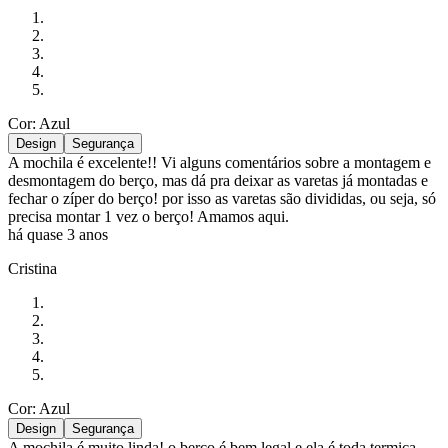
Cor: Azul
Design
Segurança
A mochila é excelente!! Vi alguns comentários sobre a montagem e
desmontagem do berço, mas dá pra deixar as varetas já montadas e
fechar o zíper do berço! por isso as varetas são divididas, ou seja, só
precisa montar 1 vez o berço! Amamos aqui.
há quase 3 anos
Cristina
Cor: Azul
Design
Segurança
A mochila é muito linda! o berço é bem legal e ela é toda termica