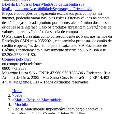
Blog da Lu
Nossas lojas
WhatsApp da Lu
Tenha sua
loja
Regulamento
Acessibilidade
Segurança e Privacidade
Preços e condições de pagamento exclusivos para compras via
internet, podendo variar nas lojas físicas. Ofertas válidas na compra
de até 5 peças de cada produto por cliente, até o término dos nossos
estoques para internet. Caso os produtos apresentem divergências de
valores, o preço válido é o da sacola de compras.
O Magazine Luiza atua como correspondente no País, nos termos da
Resolução CMN nº 4.935/2021, e encaminha propostas de cartão de
crédito e operações de crédito para a Luizacred S.A Sociedade de
Crédito, Financiamento e Investimento inscrita no CNPJ sob o nº
02.206.577/0001-80.
Compre pelo chat
ou compre pelo telefone:
0800 773 3838
Magazine Luiza S/A - CNPJ: 47.960.950/1088-36 - Endereço: Rua
Arnulfo de Lima, 2385 - Vila Santa Cruz, Franca/SP - CEP 14.403-
471 ® Magazine Luiza – Todos os direitos reservados.
Home
>
bebê
>
Mala e Bolsa de Maternidade
>
Mochila
>
Bolsa Maternidade Impermeável com berço dobrável e
trocador de fraldas Grande - Living Traveling