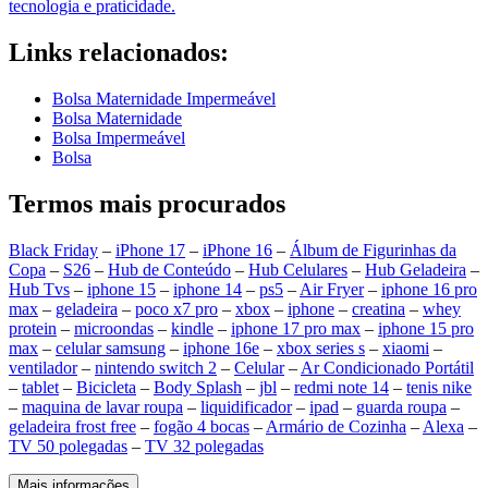
tecnologia e praticidade.
Links relacionados:
Bolsa Maternidade Impermeável
Bolsa Maternidade
Bolsa Impermeável
Bolsa
Termos mais procurados
Black Friday
–
iPhone 17
–
iPhone 16
–
Álbum de Figurinhas da
Copa
–
S26
–
Hub de Conteúdo
–
Hub Celulares
–
Hub Geladeira
–
Hub Tvs
–
iphone 15
–
iphone 14
–
ps5
–
Air Fryer
–
iphone 16 pro
max
–
geladeira
–
poco x7 pro
–
xbox
–
iphone
–
creatina
–
whey
protein
–
microondas
–
kindle
–
iphone 17 pro max
–
iphone 15 pro
max
–
celular samsung
–
iphone 16e
–
xbox series s
–
xiaomi
–
ventilador
–
nintendo switch 2
–
Celular
–
Ar Condicionado Portátil
–
tablet
–
Bicicleta
–
Body Splash
–
jbl
–
redmi note 14
–
tenis nike
–
maquina de lavar roupa
–
liquidificador
–
ipad
–
guarda roupa
–
geladeira frost free
–
fogão 4 bocas
–
Armário de Cozinha
–
Alexa
–
TV 50 polegadas
–
TV 32 polegadas
Mais informações