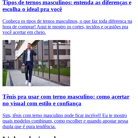
Tipos de ternos masculinos: entenda as diferenças e
escolha o ideal pra você
Conheça os tipos de ternos masculinos, o que faz toda diferença na
hora de comprar! Aqui te mostro os cortes, tecidos e ocasiões pra
você acertar em cheio.
Tênis pra usar com terno masculino: como acertar
no visual com estilo e confiança
Sim, tênis com terno masculino pode ficar incrível! Eu te mostro
quais modelos combinam, como escolher e quando apostar nessa
dupla que é pura tendência.