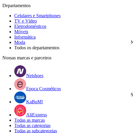
Departamentos
Celulares e Smartphones
TV e Vídeo
Eletrodomésticos
Móveis
Informática
Moda
N
Todos os departamentos
Nossas marcas e parceiros
Netshoes
Epoca Cosméticos
S
KaBuM!
AliExpress
Todas as marcas
Todas as categorias
Todas as subcategorias