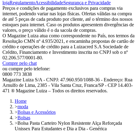
loja
Regulamento
Acessibilidade
Segurança e Privacidade
Preços e condições de pagamento exclusivos para compras via
internet, podendo variar nas lojas físicas. Ofertas válidas na compra
de até 5 peças de cada produto por cliente, até o término dos nossos
estoques para internet. Caso os produtos apresentem divergências de
valores, o preço válido é o da sacola de compras.
O Magazine Luiza atua como correspondente no País, nos termos da
Resolução CMN nº 4.935/2021, e encaminha propostas de cartão de
crédito e operações de crédito para a Luizacred S.A Sociedade de
Crédito, Financiamento e Investimento inscrita no CNPJ sob o nº
02.206.577/0001-80.
Compre pelo chat
ou compre pelo telefone:
0800 773 3838
Magazine Luiza S/A - CNPJ: 47.960.950/1088-36 - Endereço: Rua
Arnulfo de Lima, 2385 - Vila Santa Cruz, Franca/SP - CEP 14.403-
471 ® Magazine Luiza – Todos os direitos reservados.
Home
>
moda
>
Bolsas e Acessórios
>
Bolsas
>
Bolsa Pasta Carteiro Nylon Resistente Alça Reforçada
Unissex Para Estudantes e Dia a Dia - Genérica