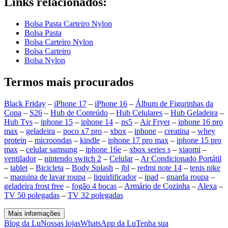
Links relacionados:
Bolsa Pasta Carteiro Nylon
Bolsa Pasta
Bolsa Carteiro Nylon
Bolsa Carteiro
Bolsa Nylon
Termos mais procurados
Black Friday
–
iPhone 17
–
iPhone 16
–
Álbum de Figurinhas da
Copa
–
S26
–
Hub de Conteúdo
–
Hub Celulares
–
Hub Geladeira
–
Hub Tvs
–
iphone 15
–
iphone 14
–
ps5
–
Air Fryer
–
iphone 16 pro
max
–
geladeira
–
poco x7 pro
–
xbox
–
iphone
–
creatina
–
whey
protein
–
microondas
–
kindle
–
iphone 17 pro max
–
iphone 15 pro
max
–
celular samsung
–
iphone 16e
–
xbox series s
–
xiaomi
–
ventilador
–
nintendo switch 2
–
Celular
–
Ar Condicionado Portátil
–
tablet
–
Bicicleta
–
Body Splash
–
jbl
–
redmi note 14
–
tenis nike
–
maquina de lavar roupa
–
liquidificador
–
ipad
–
guarda roupa
–
geladeira frost free
–
fogão 4 bocas
–
Armário de Cozinha
–
Alexa
–
TV 50 polegadas
–
TV 32 polegadas
Mais informações
Blog da Lu
Nossas lojas
WhatsApp da Lu
Tenha sua