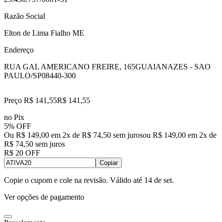
Razão Social
Elton de Lima Fialho ME
Endereço
RUA GAL AMERICANO FREIRE, 165
GUAIANAZES - SAO
PAULO/SP
08440-300
Preço R$ 141,55
R$
141
,
55
no Pix
5% OFF
Ou R$ 149,00 em 2x de R$ 74,50 sem juros
ou
R$ 149,00
em
2
x de
R$ 74,50
sem juros
R$ 20 OFF
Copiar
Copie o cupom e cole na revisão. Válido até
14 de set
.
Ver opções de pagamento