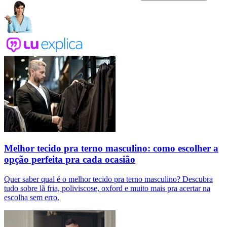
Melhor tecido pra terno masculino: como escolher a
opção perfeita pra cada ocasião
Quer saber qual é o melhor tecido pra terno masculino? Descubra
tudo sobre lã fria, poliviscose, oxford e muito mais pra acertar na
escolha sem erro.