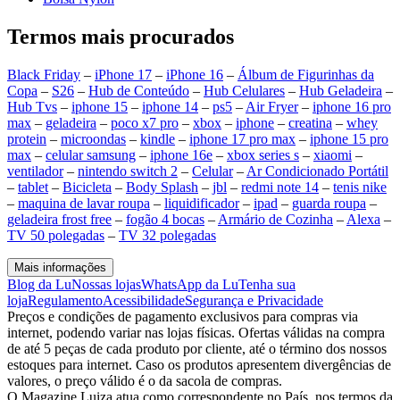
Termos mais procurados
Black Friday
–
iPhone 17
–
iPhone 16
–
Álbum de Figurinhas da
Copa
–
S26
–
Hub de Conteúdo
–
Hub Celulares
–
Hub Geladeira
–
Hub Tvs
–
iphone 15
–
iphone 14
–
ps5
–
Air Fryer
–
iphone 16 pro
max
–
geladeira
–
poco x7 pro
–
xbox
–
iphone
–
creatina
–
whey
protein
–
microondas
–
kindle
–
iphone 17 pro max
–
iphone 15 pro
max
–
celular samsung
–
iphone 16e
–
xbox series s
–
xiaomi
–
ventilador
–
nintendo switch 2
–
Celular
–
Ar Condicionado Portátil
–
tablet
–
Bicicleta
–
Body Splash
–
jbl
–
redmi note 14
–
tenis nike
–
maquina de lavar roupa
–
liquidificador
–
ipad
–
guarda roupa
–
geladeira frost free
–
fogão 4 bocas
–
Armário de Cozinha
–
Alexa
–
TV 50 polegadas
–
TV 32 polegadas
Mais informações
Blog da Lu
Nossas lojas
WhatsApp da Lu
Tenha sua
loja
Regulamento
Acessibilidade
Segurança e Privacidade
Preços e condições de pagamento exclusivos para compras via
internet, podendo variar nas lojas físicas. Ofertas válidas na compra
de até 5 peças de cada produto por cliente, até o término dos nossos
estoques para internet. Caso os produtos apresentem divergências de
valores, o preço válido é o da sacola de compras.
O Magazine Luiza atua como correspondente no País, nos termos da