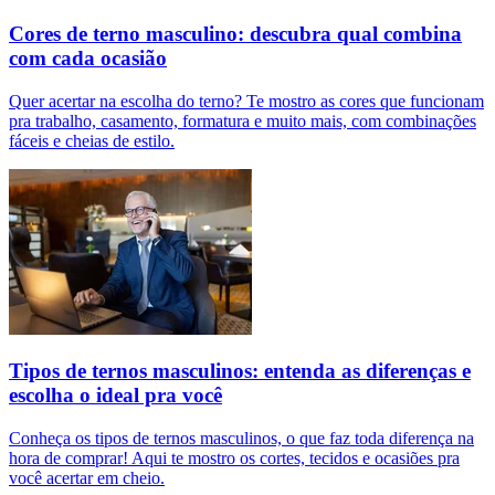
Cores de terno masculino: descubra qual combina
com cada ocasião
Quer acertar na escolha do terno? Te mostro as cores que funcionam
pra trabalho, casamento, formatura e muito mais, com combinações
fáceis e cheias de estilo.
Tipos de ternos masculinos: entenda as diferenças e
escolha o ideal pra você
Conheça os tipos de ternos masculinos, o que faz toda diferença na
hora de comprar! Aqui te mostro os cortes, tecidos e ocasiões pra
você acertar em cheio.