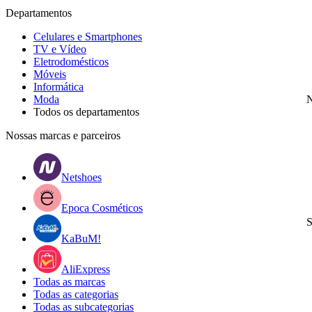
Departamentos
Celulares e Smartphones
TV e Vídeo
Eletrodomésticos
Móveis
Informática
Moda
N
Todos os departamentos
Nossas marcas e parceiros
Netshoes
Epoca Cosméticos
S
KaBuM!
AliExpress
Todas as marcas
Todas as categorias
Todas as subcategorias