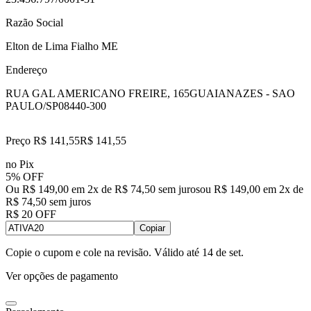
Razão Social
Elton de Lima Fialho ME
Endereço
RUA GAL AMERICANO FREIRE, 165
GUAIANAZES - SAO
PAULO/SP
08440-300
Preço R$ 141,55
R$
141
,
55
no Pix
5% OFF
Ou R$ 149,00 em 2x de R$ 74,50 sem juros
ou
R$ 149,00
em
2
x de
R$ 74,50
sem juros
R$ 20 OFF
Copiar
Copie o cupom e cole na revisão. Válido até
14 de set
.
Ver opções de pagamento