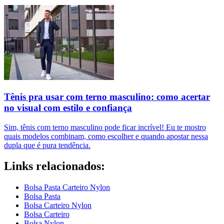
Tênis pra usar com terno masculino: como acertar
no visual com estilo e confiança
Sim, tênis com terno masculino pode ficar incrível! Eu te mostro
quais modelos combinam, como escolher e quando apostar nessa
dupla que é pura tendência.
Links relacionados:
Bolsa Pasta Carteiro Nylon
Bolsa Pasta
Bolsa Carteiro Nylon
Bolsa Carteiro
Bolsa Nylon