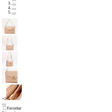
+
2
Favoritar