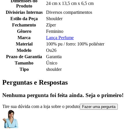
Dimensões do
24 cm x 13,5 cm x 6,5 cm
Produto
Divisórias Internas
Diversos compartimentos
Estilo da Peça
Shoulder
Fechamento
Zíper
Gênero
Feminino
Marca
Lança Perfume
Material
100% pu / forro: 100% poliéster
Modelo
Ou26
Prazo de Garantia
Garantia
Tamanho
Único
Tipo
shoulder
Perguntas e Respostas
Nenhuma pergunta foi feita ainda. Seja o primeiro!
Tire sua dúvida com a loja sobre o produto
Fazer uma pergunta