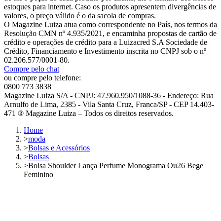
estoques para internet. Caso os produtos apresentem divergências de
valores, o preço válido é o da sacola de compras.
O Magazine Luiza atua como correspondente no País, nos termos da
Resolução CMN nº 4.935/2021, e encaminha propostas de cartão de
crédito e operações de crédito para a Luizacred S.A Sociedade de
Crédito, Financiamento e Investimento inscrita no CNPJ sob o nº
02.206.577/0001-80.
Compre pelo chat
ou compre pelo telefone:
0800 773 3838
Magazine Luiza S/A - CNPJ: 47.960.950/1088-36 - Endereço: Rua
Arnulfo de Lima, 2385 - Vila Santa Cruz, Franca/SP - CEP 14.403-
471 ® Magazine Luiza – Todos os direitos reservados.
Home
>
moda
>
Bolsas e Acessórios
>
Bolsas
>
Bolsa Shoulder Lança Perfume Monograma Ou26 Bege
Feminino