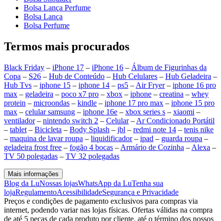
Bolsa Lança Perfume
Bolsa Lança
Bolsa Perfume
Termos mais procurados
Black Friday
–
iPhone 17
–
iPhone 16
–
Álbum de Figurinhas da
Copa
–
S26
–
Hub de Conteúdo
–
Hub Celulares
–
Hub Geladeira
–
Hub Tvs
–
iphone 15
–
iphone 14
–
ps5
–
Air Fryer
–
iphone 16 pro
max
–
geladeira
–
poco x7 pro
–
xbox
–
iphone
–
creatina
–
whey
protein
–
microondas
–
kindle
–
iphone 17 pro max
–
iphone 15 pro
max
–
celular samsung
–
iphone 16e
–
xbox series s
–
xiaomi
–
ventilador
–
nintendo switch 2
–
Celular
–
Ar Condicionado Portátil
–
tablet
–
Bicicleta
–
Body Splash
–
jbl
–
redmi note 14
–
tenis nike
–
maquina de lavar roupa
–
liquidificador
–
ipad
–
guarda roupa
–
geladeira frost free
–
fogão 4 bocas
–
Armário de Cozinha
–
Alexa
–
TV 50 polegadas
–
TV 32 polegadas
Mais informações
Blog da Lu
Nossas lojas
WhatsApp da Lu
Tenha sua
loja
Regulamento
Acessibilidade
Segurança e Privacidade
Preços e condições de pagamento exclusivos para compras via
internet, podendo variar nas lojas físicas. Ofertas válidas na compra
de até 5 peças de cada produto por cliente, até o término dos nossos