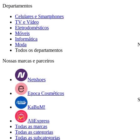
Departamentos
Celulares e Smartphones
TV e Vídeo
Eletrodomésticos
Móveis
Informática
Moda
N
Todos os departamentos
Nossas marcas e parceiros
Netshoes
Epoca Cosméticos
S
KaBuM!
AliExpress
Todas as marcas
Todas as categorias
Todas as subcategorias