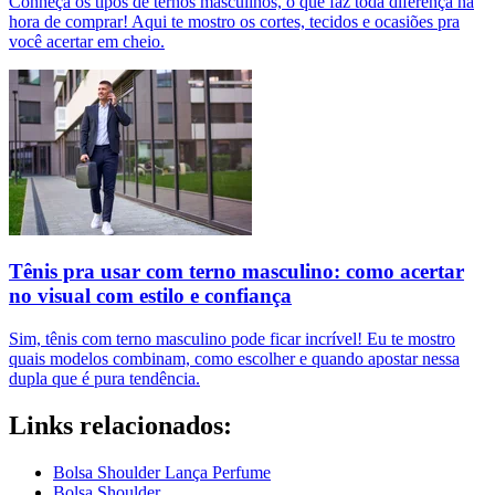
Conheça os tipos de ternos masculinos, o que faz toda diferença na
hora de comprar! Aqui te mostro os cortes, tecidos e ocasiões pra
você acertar em cheio.
Tênis pra usar com terno masculino: como acertar
no visual com estilo e confiança
Sim, tênis com terno masculino pode ficar incrível! Eu te mostro
quais modelos combinam, como escolher e quando apostar nessa
dupla que é pura tendência.
Links relacionados:
Bolsa Shoulder Lança Perfume
Bolsa Shoulder