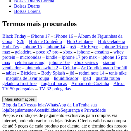
Bolsas Duarts Lorena
Bolsas Duarts
Bolsas Lorena
Termos mais procurados
Black Friday
–
iPhone 17
–
iPhone 16
–
Álbum de Figurinhas da
Copa
–
S26
–
Hub de Conteúdo
–
Hub Celulares
–
Hub Geladeira
–
Hub Tvs
–
iphone 15
–
iphone 14
–
ps5
–
Air Fryer
–
iphone 16 pro
max
–
geladeira
–
poco x7 pro
–
xbox
–
iphone
–
creatina
–
whey
protein
–
microondas
–
kindle
–
iphone 17 pro max
–
iphone 15 pro
max
–
celular samsung
–
iphone 16e
–
xbox series s
–
xiaomi
–
ventilador
–
nintendo switch 2
–
Celular
–
Ar Condicionado Portátil
–
tablet
–
Bicicleta
–
Body Splash
–
jbl
–
redmi note 14
–
tenis nike
–
maquina de lavar roupa
–
liquidificador
–
ipad
–
guarda roupa
–
geladeira frost free
–
fogão 4 bocas
–
Armário de Cozinha
–
Alexa
–
TV 50 polegadas
–
TV 32 polegadas
Mais informações
Blog da Lu
Nossas lojas
WhatsApp da Lu
Tenha sua
loja
Regulamento
Acessibilidade
Segurança e Privacidade
Preços e condições de pagamento exclusivos para compras via
internet, podendo variar nas lojas físicas. Ofertas válidas na compra
de até 5 peças de cada produto por cliente, até o término dos nossos