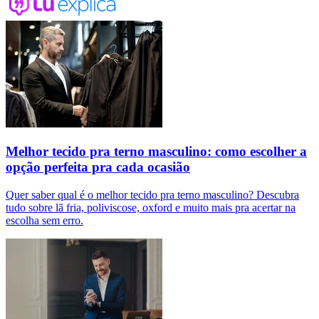
Melhor tecido pra terno masculino: como escolher a
opção perfeita pra cada ocasião
Quer saber qual é o melhor tecido pra terno masculino? Descubra
tudo sobre lã fria, poliviscose, oxford e muito mais pra acertar na
escolha sem erro.