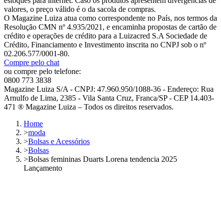
estoques para internet. Caso os produtos apresentem divergências de
valores, o preço válido é o da sacola de compras.
O Magazine Luiza atua como correspondente no País, nos termos da
Resolução CMN nº 4.935/2021, e encaminha propostas de cartão de
crédito e operações de crédito para a Luizacred S.A Sociedade de
Crédito, Financiamento e Investimento inscrita no CNPJ sob o nº
02.206.577/0001-80.
Compre pelo chat
ou compre pelo telefone:
0800 773 3838
Magazine Luiza S/A - CNPJ: 47.960.950/1088-36 - Endereço: Rua
Arnulfo de Lima, 2385 - Vila Santa Cruz, Franca/SP - CEP 14.403-
471 ® Magazine Luiza – Todos os direitos reservados.
Home
>
moda
>
Bolsas e Acessórios
>
Bolsas
>
Bolsas femininas Duarts Lorena tendencia 2025
Lançamento