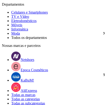
Departamentos
Celulares e Smartphones
TV e Vídeo
Eletrodomésticos
Móveis
Informática
Moda
N
Todos os departamentos
Nossas marcas e parceiros
Netshoes
Epoca Cosméticos
S
KaBuM!
AliExpress
Todas as marcas
Todas as categorias
Todas as subcategorias