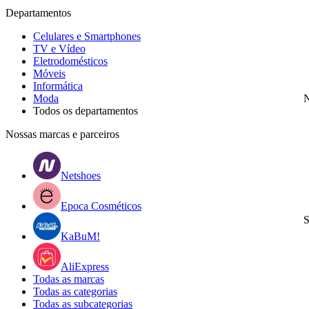
Departamentos
Celulares e Smartphones
TV e Vídeo
Eletrodomésticos
Móveis
Informática
Moda
N
Todos os departamentos
Nossas marcas e parceiros
Netshoes
Epoca Cosméticos
S
KaBuM!
AliExpress
Todas as marcas
Todas as categorias
Todas as subcategorias