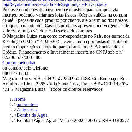
loja
Regulamento
Acessibilidade
Segurança e Privacidade
Preços e condições de pagamento exclusivos para compras via
internet, podendo variar nas lojas físicas. Ofertas válidas na compra
de até 5 peças de cada produto por cliente, até o término dos nossos
estoques para internet. Caso os produtos apresentem divergências de
valores, o preço válido é o da sacola de compras.
O Magazine Luiza atua como correspondente no País, nos termos da
Resolução CMN nº 4.935/2021, e encaminha propostas de cartão de
crédito e operações de crédito para a Luizacred S.A Sociedade de
Crédito, Financiamento e Investimento inscrita no CNPJ sob o nº
02.206.577/0001-80.
Compre pelo chat
ou compre pelo telefone:
0800 773 3838
Magazine Luiza S/A - CNPJ: 47.960.950/1088-36 - Endereço: Rua
Arnulfo de Lima, 2385 - Vila Santa Cruz, Franca/SP - CEP 14.403-
471 ® Magazine Luiza – Todos os direitos reservados.
Home
>
automotivo
>
Autopeças
>
Bomba de Água
>
Bomba D'água Agrale Ma 5.0 2002 a 2005 URBA UB0577