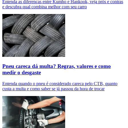
Entenda as diferenças entre Kumho e Hankook, veja prós e contras
e descubra qual combina melhor com seu carro
Pneu careca dá multa? Regras, valores e como
medir o desgaste
Entenda quando o pneu é considerado careca pelo CTB, quanto
custa a multa e como saber se já passou da hora de trocar