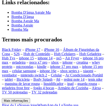
Links relacionados:
Bomba D'água Agrale Ma
Bomba D'água
Bomba Agrale Ma
Bomba Agrale
Bomba Ma
Termos mais procurados
Black Friday
–
iPhone 17
–
iPhone 16
–
Álbum de Figurinhas da
Copa
–
S26
–
Hub de Conteúdo
–
Hub Celulares
–
Hub Geladeira
–
Hub Tvs
–
iphone 15
–
iphone 14
–
ps5
–
Air Fryer
–
iphone 16 pro
max
–
geladeira
–
poco x7 pro
–
xbox
–
iphone
–
creatina
–
whey
protein
–
microondas
–
kindle
–
iphone 17 pro max
–
iphone 15 pro
max
–
celular samsung
–
iphone 16e
–
xbox series s
–
xiaomi
–
ventilador
–
nintendo switch 2
–
Celular
–
Ar Condicionado Portátil
–
tablet
–
Bicicleta
–
Body Splash
–
jbl
–
redmi note 14
–
tenis nike
–
maquina de lavar roupa
–
liquidificador
–
ipad
–
guarda roupa
–
geladeira frost free
–
fogão 4 bocas
–
Armário de Cozinha
–
Alexa
–
TV 50 polegadas
–
TV 32 polegadas
Mais informações
Blog da Lu
Nossas lojas
WhatsApp da Lu
Tenha sua