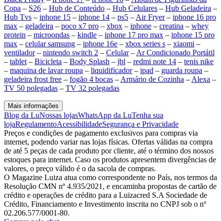
Copa
–
S26
–
Hub de Conteúdo
–
Hub Celulares
–
Hub Geladeira
–
Hub Tvs
–
iphone 15
–
iphone 14
–
ps5
–
Air Fryer
–
iphone 16 pro
max
–
geladeira
–
poco x7 pro
–
xbox
–
iphone
–
creatina
–
whey
protein
–
microondas
–
kindle
–
iphone 17 pro max
–
iphone 15 pro
max
–
celular samsung
–
iphone 16e
–
xbox series s
–
xiaomi
–
ventilador
–
nintendo switch 2
–
Celular
–
Ar Condicionado Portátil
–
tablet
–
Bicicleta
–
Body Splash
–
jbl
–
redmi note 14
–
tenis nike
–
maquina de lavar roupa
–
liquidificador
–
ipad
–
guarda roupa
–
geladeira frost free
–
fogão 4 bocas
–
Armário de Cozinha
–
Alexa
–
TV 50 polegadas
–
TV 32 polegadas
Mais informações
Blog da Lu
Nossas lojas
WhatsApp da Lu
Tenha sua
loja
Regulamento
Acessibilidade
Segurança e Privacidade
Preços e condições de pagamento exclusivos para compras via
internet, podendo variar nas lojas físicas. Ofertas válidas na compra
de até 5 peças de cada produto por cliente, até o término dos nossos
estoques para internet. Caso os produtos apresentem divergências de
valores, o preço válido é o da sacola de compras.
O Magazine Luiza atua como correspondente no País, nos termos da
Resolução CMN nº 4.935/2021, e encaminha propostas de cartão de
crédito e operações de crédito para a Luizacred S.A Sociedade de
Crédito, Financiamento e Investimento inscrita no CNPJ sob o nº
02.206.577/0001-80.