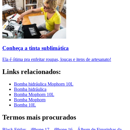
Conheça a tinta sublimática
Ela é ótima pra enfeitar roupas, louças e itens de artesanato!
Links relacionados:
Bomba hidráulica Mophorn 10L
Bomba hidráulica
Bomba Mophorn 10L
Bomba Mophorn
Bomba 10L
Termos mais procurados
Black Friday
–
iPhone 17
–
iPhone 16
–
Álbum de Figurinhas da