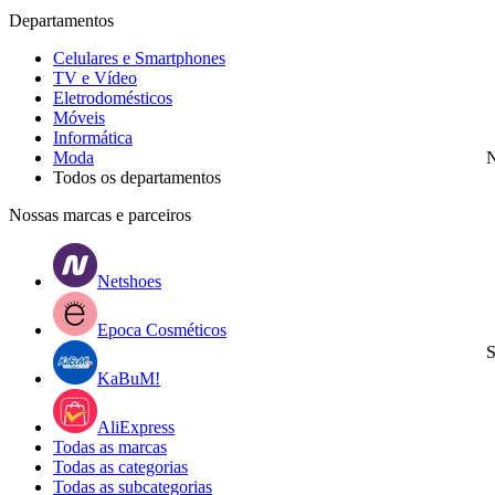
Departamentos
Celulares e Smartphones
TV e Vídeo
Eletrodomésticos
Móveis
Informática
Moda
N
Todos os departamentos
Nossas marcas e parceiros
Netshoes
Epoca Cosméticos
S
KaBuM!
AliExpress
Todas as marcas
Todas as categorias
Todas as subcategorias