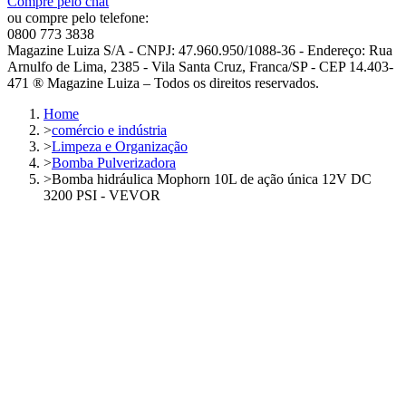
Compre pelo chat
ou compre pelo telefone:
0800 773 3838
Magazine Luiza S/A - CNPJ: 47.960.950/1088-36 - Endereço: Rua
Arnulfo de Lima, 2385 - Vila Santa Cruz, Franca/SP - CEP 14.403-
471 ® Magazine Luiza – Todos os direitos reservados.
Home
>
comércio e indústria
>
Limpeza e Organização
>
Bomba Pulverizadora
>
Bomba hidráulica Mophorn 10L de ação única 12V DC
3200 PSI - VEVOR