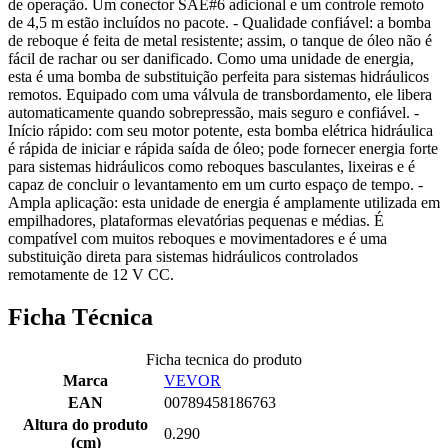
de operação. Um conector SAE#6 adicional e um controle remoto
de 4,5 m estão incluídos no pacote. - Qualidade confiável: a bomba
de reboque é feita de metal resistente; assim, o tanque de óleo não é
fácil de rachar ou ser danificado. Como uma unidade de energia,
esta é uma bomba de substituição perfeita para sistemas hidráulicos
remotos. Equipado com uma válvula de transbordamento, ele libera
automaticamente quando sobrepressão, mais seguro e confiável. -
Início rápido: com seu motor potente, esta bomba elétrica hidráulica
é rápida de iniciar e rápida saída de óleo; pode fornecer energia forte
para sistemas hidráulicos como reboques basculantes, lixeiras e é
capaz de concluir o levantamento em um curto espaço de tempo. -
Ampla aplicação: esta unidade de energia é amplamente utilizada em
empilhadores, plataformas elevatórias pequenas e médias. É
compatível com muitos reboques e movimentadores e é uma
substituição direta para sistemas hidráulicos controlados
remotamente de 12 V CC.
Ficha Técnica
Ficha tecnica do produto
Marca
VEVOR
EAN
00789458186763
Altura do produto
0.290
(cm)