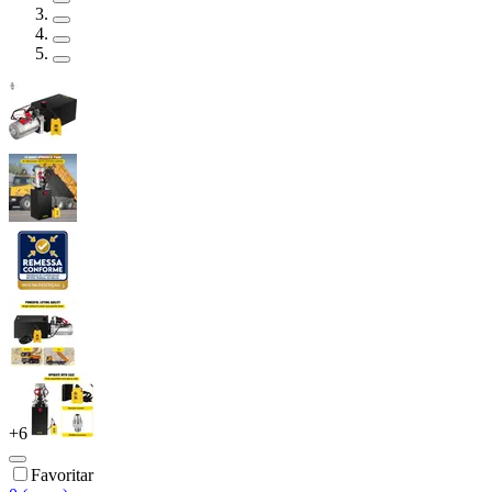
+
6
Favoritar