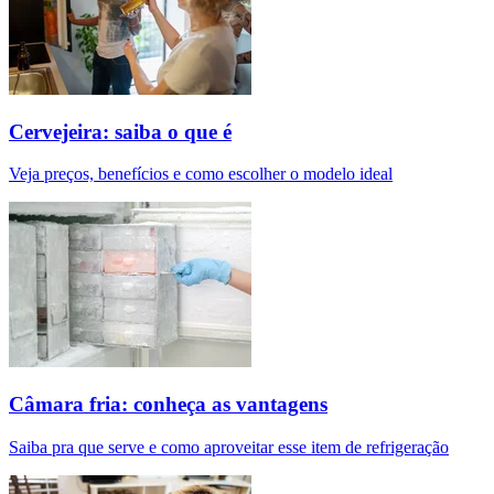
Cervejeira: saiba o que é
Veja preços, benefícios e como escolher o modelo ideal
Câmara fria: conheça as vantagens
Saiba pra que serve e como aproveitar esse item de refrigeração