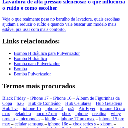
Lavadora de alta pressão silenciosa: o que influencia
o ruído e como escolher
Veja o que realmente pesa no barulho da lavadora, quais escolhas
ajudam a reduzir o ruído e quando vale buscar um modelo mais
estável pra usar com mais conforto.
Links relacionados:
Bomba Hidráulica para Pulverizador
Bomba Hidráulica
Bomba para Pulverizador
Bomba
Bomba Pulverizador
Termos mais procurados
Black Friday
–
iPhone 17
–
iPhone 16
–
Álbum de Figurinhas da
Copa
–
S26
–
Hub de Conteúdo
–
Hub Celulares
–
Hub Geladeira
–
Hub Tvs
–
iphone 15
–
iphone 14
–
ps5
–
Air Fryer
–
iphone 16 pro
max
–
geladeira
–
poco x7 pro
–
xbox
–
iphone
–
creatina
–
whey
protein
–
microondas
–
kindle
–
iphone 17 pro max
–
iphone 15 pro
max
–
celular samsung
–
iphone 16e
–
xbox series s
–
xiaomi
–