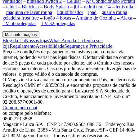
ventilador
–
nintendo switch 2
–
Celular
–
Ar Condicionado Portátil
–
tablet
–
Bicicleta
–
Body Splash
–
jbl
–
redmi note 14
–
tenis nike
–
maquina de lavar roupa
–
liquidificador
–
ipad
–
guarda roupa
–
geladeira frost free
–
fogão 4 bocas
–
Armário de Cozinha
–
Alexa
–
TV 50 polegadas
–
TV 32 polegadas
Mais informações
Blog da Lu
Nossas lojas
WhatsApp da Lu
Tenha sua
loja
Regulamento
Acessibilidade
Segurança e Privacidade
Preços e condições de pagamento exclusivos para compras via
internet, podendo variar nas lojas físicas. Ofertas válidas na compra
de até 5 peças de cada produto por cliente, até o término dos nossos
estoques para internet. Caso os produtos apresentem divergências de
valores, o preço válido é o da sacola de compras.
O Magazine Luiza atua como correspondente no País, nos termos da
Resolução CMN nº 4.935/2021, e encaminha propostas de cartão de
crédito e operações de crédito para a Luizacred S.A Sociedade de
Crédito, Financiamento e Investimento inscrita no CNPJ sob o nº
02.206.577/0001-80.
Compre pelo chat
ou compre pelo telefone:
0800 773 3838
Magazine Luiza S/A - CNPJ: 47.960.950/1088-36 - Endereço: Rua
Arnulfo de Lima, 2385 - Vila Santa Cruz, Franca/SP - CEP 14.403-
471 ® Magazine Luiza – Todos os direitos reservados.