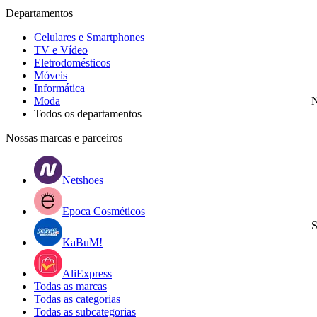
Departamentos
Celulares e Smartphones
TV e Vídeo
Eletrodomésticos
Móveis
Informática
Moda
N
Todos os departamentos
Nossas marcas e parceiros
Netshoes
Epoca Cosméticos
S
KaBuM!
AliExpress
Todas as marcas
Todas as categorias
Todas as subcategorias