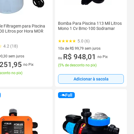
Bomba Para Piscina 113 Mil Litros
 Filtragem para Piscina
Mono 1 Cv Bmc-100 Sodramar
00 Litros por Hora MOR
5.0 (6)
4.2 (18)
10x de R$ 99,79 sem juros
10 vez de R$ 99,79 sem juros
R$ 948,01
90,30 sem juros
no Pix
ou
R$ 90,30 sem juros
251,95
no Pix
(
5% de desconto no pix
)
sconto no pix
)
Adicionar à sacola
Full