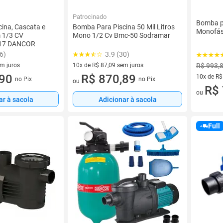
Patrocinado
Bomba p
ina, Cascata e
Bomba Para Piscina 50 Mil Litros
Monofás
 1/3 CV
Mono 1/2 Cv Bmc-50 Sodramar
-17 DANCOR
6)
3.9 (30)
em juros
10x de R$ 87,09 sem juros
R$ 993,
 sem juros
,90
10 vez de R$ 87,09 sem juros
R$ 870,89
10x de R$
no Pix
no Pix
ou
10 vez de
R$ 
ou
ar à sacola
Adicionar à sacola
Full