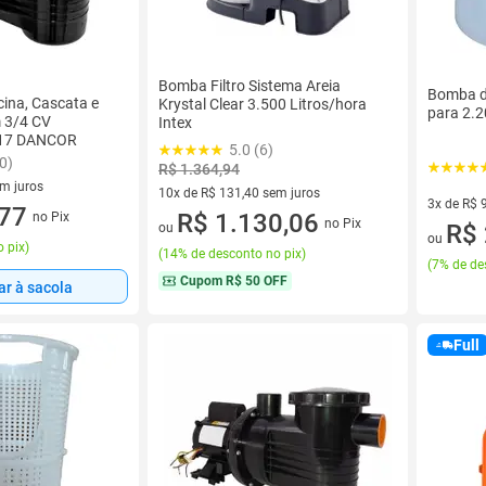
Bomba Filtro Sistema Areia
Bomba de
ina, Cascata e
Krystal Clear 3.500 Litros/hora
para 2.2
 3/4 CV
Intex
-17 DANCOR
5.0 (6)
0)
R$ 1.364,94
em juros
10x de R$ 131,40 sem juros
3x de R$ 
 sem juros
,77
10 vez de R$ 131,40 sem juros
R$ 1.130,06
no Pix
no Pix
3 vez de 
R$ 
ou
ou
 pix
)
(
14% de desconto no pix
)
(
7% de de
Cupom
R$ 50 OFF
ar à sacola
Full