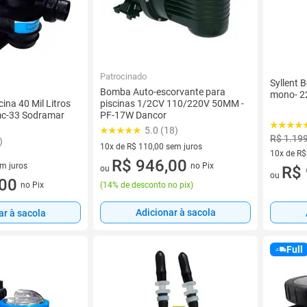
Patrocinado
Syllent 
Bomba Auto-escorvante para
mono- 2
piscinas 1/2CV 110/220V 50MM -
ina 40 Mil Litros
PF-17W Dancor
c-33 Sodramar
5.0 (18)
R$ 1.19
)
10x de R$ 110,00 sem juros
10x de R$
10 vez de R$ 110,00 sem juros
R$ 946,00
no Pix
em juros
10 vez de
R$ 
ou
ou
 sem juros
,00
(
14% de desconto no pix
)
no Pix
Adicionar à sacola
ar à sacola
Full