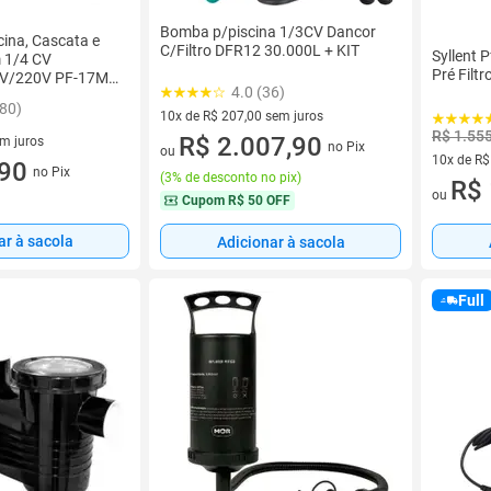
Bomba p/piscina 1/3CV Dancor
ina, Cascata e
C/Filtro DFR12 30.000L + KIT
Syllent
 1/4 CV
Pré Filt
7V/220V PF-17M
4.0 (36)
180)
10x de R$ 207,00 sem juros
R$ 1.55
10 vez de R$ 207,00 sem juros
R$ 2.007,90
em juros
no Pix
ou
10x de R$
 sem juros
,90
no Pix
(
3% de desconto no pix
)
10 vez de
R$ 
ou
Cupom
R$ 50 OFF
ar à sacola
Adicionar à sacola
Full