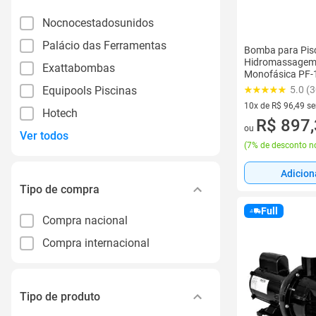
Nocnocestadosunidos
Palácio das Ferramentas
Bomba para Pisc
Hidromassagem
Exattabombas
Monofásica PF
Equipools Piscinas
5.0 (3
10x de R$ 96,49 s
Hotech
10 vez de R$ 96,49
R$ 897
ou
Ver todos
(
7% de desconto no
Adicion
Tipo de compra
Full
Compra nacional
Compra internacional
Tipo de produto