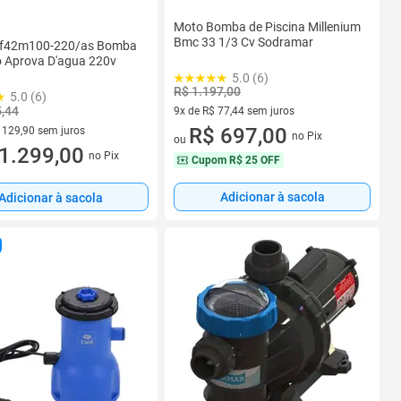
Moto Bomba de Piscina Millenium
Bmc 33 1/3 Cv Sodramar
 Pf42m100-220/as Bomba
ro Aprova D'agua 220v
5.0 (6)
R$ 1.197,00
5.0 (6)
5,44
9x de R$ 77,44 sem juros
9 vez de R$ 77,44 sem juros
R$ 697,00
 129,90 sem juros
no Pix
ou
 R$ 129,90 sem juros
1.299,00
no Pix
Cupom
R$ 25 OFF
Adicionar à sacola
Adicionar à sacola