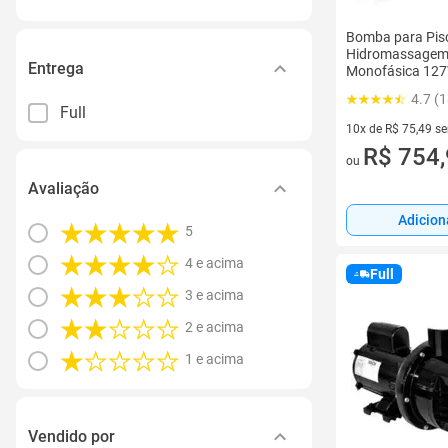
Bomba para Pisc
Hidromassagem
Entrega
Monofásica 12
DANCOR
4.7 (
Full
10x de R$ 75,49 s
10 vez de R$ 75,49
R$ 754
ou
Avaliação
Adicion
5
4 e acima
Full
3 e acima
2 e acima
1 e acima
Vendido por