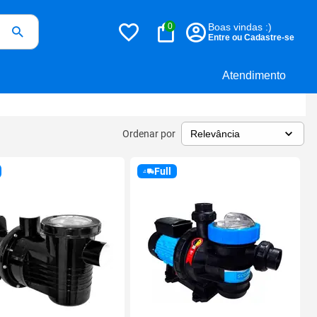
0
Boas vindas :)
Entre ou Cadastre-se
Atendimento
Ordenar por
Full