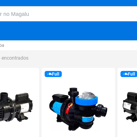
o Magalu
ba
s encontrados
Full
Full