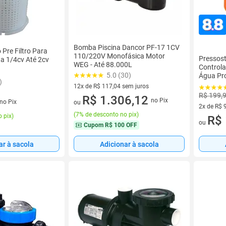
Bomba Piscina Dancor PF-17 1CV
Pre Filtro Para
110/220V Monofásica Motor
Pressost
a 1/4cv Até 2cv
WEG - Até 88.000L
Control
5.0 (30)
Água Pr
)
Pressão 
12x de R$ 117,04 sem juros
Durabili
R$ 199,
12 vez de R$ 117,04 sem juros
R$ 1.306,12
no Pix
no Pix
ou
2x de R$ 
(
7% de desconto no pix
)
 pix
)
2 vez de 
R$ 
ou
Cupom
R$ 100 OFF
ar à sacola
Adicionar à sacola