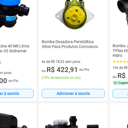
Bomba Dosadora Peristáltica
Bomba J
ina 40 Mil Litros
Viton Para Produtos Corrosivos
T-Plas 6
c-33 Sodramar
Hidro
6x de R$ 78,32 sem juros
)
6 vez de R$ 78,32 sem juros
R$ 422,91
10x de R$
no Pix
ou
em juros
10 vez de
R$ 
ou
(
10% de desconto no pix
)
 sem juros
,00
no Pix
Cupo
Adicionar à sacola
ar à sacola