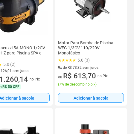
Motor Para Bomba de Piscina
acuzzi 5A-MONO 1/2CV
WEG 1/3CV 110/220V
0HZ para Piscina SPA e
Monofásico
5.0 (3)
5.0 (2)
9x de R$ 73,32 sem juros
 126,01 sem juros
9 vez de R$ 73,32 sem juros
R$ 613,70
no Pix
 R$ 126,01 sem juros
1.260,14
ou
no Pix
(
7% de desconto no pix
)
m
R$ 50 OFF
Adicionar à sacola
Adicionar à sacola