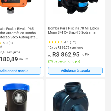
Bomba Para Piscina 78 Mil Litros
ato Foxlux Bivolt IP65
Mono 3/4 Cv Bmc-75 Sodramar
ador Automático Bomba
oteção Seco Autoajuste
Sistema Inteligente Alta
4.5 (12)
5.0 (3)
dade
96
10x de R$ 92,79 sem juros
90,45 sem juros
10 vez de R$ 92,79 sem juros
R$ 862,95
no Pix
ou
R$ 90,45 sem juros
180,89
no Pix
(
7% de desconto no pix
)
Adicionar à sacola
Adicionar à sacola