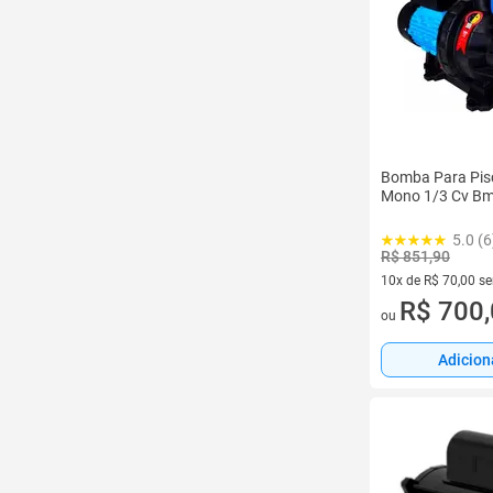
Bomba Para Pisc
Mono 1/3 Cv Bm
5.0 (6
R$ 851,90
10x de R$ 70,00 s
10 vez de R$ 70,00
R$ 700
ou
Adicion