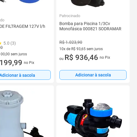
Patrocinado
ado
Bomba para Piscina 1/3Cv
E FILTRAGEM 127V l/h
Monofásica 000821 SODRAMAR
R$ 1.023,90
5.0 (3)
00
10x de R$ 93,65 sem juros
100,00 sem juros
10 vez de R$ 93,65 sem juros
R$ 936,46
no Pix
ou
R$ 100,00 sem juros
199,99
no Pix
Adicionar à sacola
Adicionar à sacola