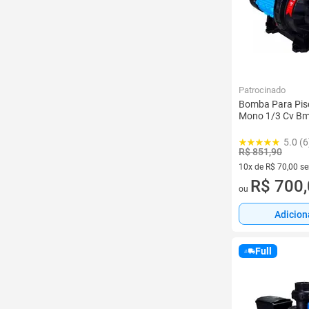
Patrocinado
Bomba Para Pisc
Mono 1/3 Cv Bm
5.0 (6
R$ 851,90
10x de R$ 70,00 s
10 vez de R$ 70,00
R$ 700
ou
Adicion
Full