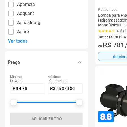
Apameia
Patrocinado
Aqquant
Bomba para Pisc
Hidromassagem
Aquastrong
Monofásica PF
4.6 (1
Aquex
10x de R$ 78,19 s
Ver todos
10 vez de R$ 78,19
R$ 781
ou
Adicion
Preço
Mínimo:
Máximo:
R$ 4,96
R$ 35.978,90
APLICAR FILTRO