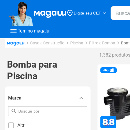
Buscar n
Digite seu CEP
Buscar
Tem no magalu
Casa e Construção
Piscina
Filtro e Bomba
Bom
1.382 produto
Bomba para
Full
Piscina
Marca
pesquisar
por
filtro
Altri