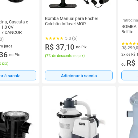
Bomba Manual para Encher
Patrocin
ina, Cascata e
Colchão Inflável MOR
BOMBA D
 1,0 CV
Belflix
-17 DANCOR
5.0 (6)
0)
R$ 37,10
em juros
no Pix
R$ 299,
 sem juros
,36
2x de R$ 
no Pix
(
7% de desconto no pix
)
2 vez de 
R$ 
 pix
)
ou
ar à sacola
Adicionar à sacola