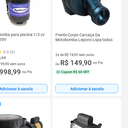
Bomba para piscina 1/3 cv
Frente Corpo Carcaça Da
20V
Motobomba Lepono Lspa todas
5.0 (9)
2x de R$ 74,95 sem juros
9,99
2 vez de R$ 74,95 sem juros
R$ 149,90
no Pix
 99,90 sem juros
ou
 R$ 99,90 sem juros
998,99
no Pix
Cupom
R$ 60 OFF
Adicionar à sacola
Adicionar à sacola