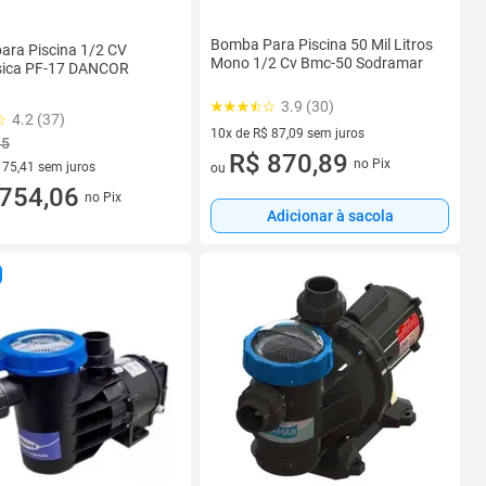
Bomba Para Piscina 50 Mil Litros
ara Piscina 1/2 CV
Mono 1/2 Cv Bmc-50 Sodramar
ica PF-17 DANCOR
3.9 (30)
4.2 (37)
10x de R$ 87,09 sem juros
85
10 vez de R$ 87,09 sem juros
R$ 870,89
no Pix
 75,41 sem juros
ou
 R$ 75,41 sem juros
754,06
no Pix
Adicionar à sacola