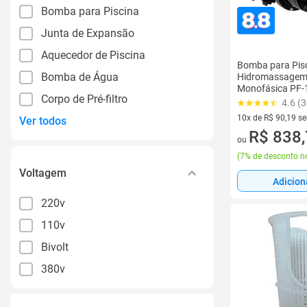
Bomba para Piscina
Junta de Expansão
Aquecedor de Piscina
Bomba para Pisc
Bomba de Água
Hidromassagem
Monofásica PF
Corpo de Pré-filtro
4.6 (3
10x de R$ 90,19 s
Ver todos
10 vez de R$ 90,19
R$ 838
ou
(
7% de desconto no
Voltagem
Adicion
220v
110v
Bivolt
380v