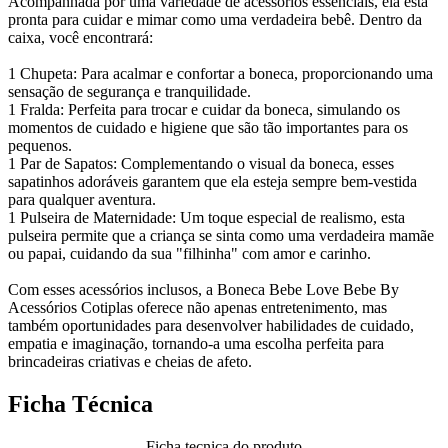
Acompanhada por uma variedade de acessórios essenciais, ela está
pronta para cuidar e mimar como uma verdadeira bebê. Dentro da
caixa, você encontrará:
1 Chupeta: Para acalmar e confortar a boneca, proporcionando uma
sensação de segurança e tranquilidade.
1 Fralda: Perfeita para trocar e cuidar da boneca, simulando os
momentos de cuidado e higiene que são tão importantes para os
pequenos.
1 Par de Sapatos: Complementando o visual da boneca, esses
sapatinhos adoráveis garantem que ela esteja sempre bem-vestida
para qualquer aventura.
1 Pulseira de Maternidade: Um toque especial de realismo, esta
pulseira permite que a criança se sinta como uma verdadeira mamãe
ou papai, cuidando da sua "filhinha" com amor e carinho.
Com esses acessórios inclusos, a Boneca Bebe Love Bebe By
Acessórios Cotiplas oferece não apenas entretenimento, mas
também oportunidades para desenvolver habilidades de cuidado,
empatia e imaginação, tornando-a uma escolha perfeita para
brincadeiras criativas e cheias de afeto.
Ficha Técnica
Ficha tecnica do produto