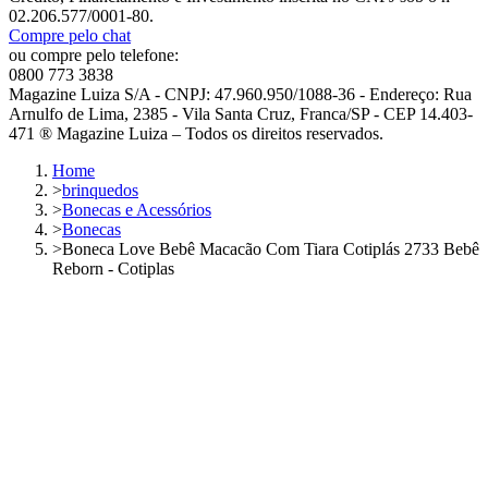
02.206.577/0001-80.
Compre pelo chat
ou compre pelo telefone:
0800 773 3838
Magazine Luiza S/A - CNPJ: 47.960.950/1088-36 - Endereço: Rua
Arnulfo de Lima, 2385 - Vila Santa Cruz, Franca/SP - CEP 14.403-
471 ® Magazine Luiza – Todos os direitos reservados.
Home
>
brinquedos
>
Bonecas e Acessórios
>
Bonecas
>
Boneca Love Bebê Macacão Com Tiara Cotiplás 2733 Bebê
Reborn - Cotiplas