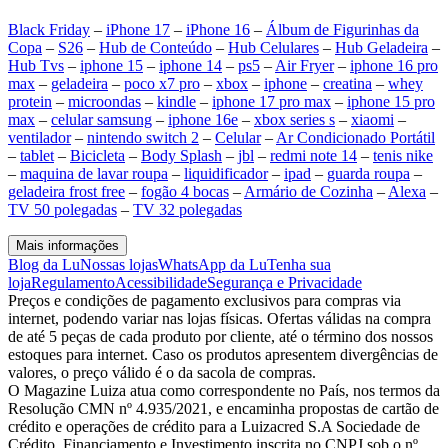
Black Friday
–
iPhone 17
–
iPhone 16
–
Álbum de Figurinhas da
Copa
–
S26
–
Hub de Conteúdo
–
Hub Celulares
–
Hub Geladeira
–
Hub Tvs
–
iphone 15
–
iphone 14
–
ps5
–
Air Fryer
–
iphone 16 pro
max
–
geladeira
–
poco x7 pro
–
xbox
–
iphone
–
creatina
–
whey
protein
–
microondas
–
kindle
–
iphone 17 pro max
–
iphone 15 pro
max
–
celular samsung
–
iphone 16e
–
xbox series s
–
xiaomi
–
ventilador
–
nintendo switch 2
–
Celular
–
Ar Condicionado Portátil
–
tablet
–
Bicicleta
–
Body Splash
–
jbl
–
redmi note 14
–
tenis nike
–
maquina de lavar roupa
–
liquidificador
–
ipad
–
guarda roupa
–
geladeira frost free
–
fogão 4 bocas
–
Armário de Cozinha
–
Alexa
–
TV 50 polegadas
–
TV 32 polegadas
Mais informações
Blog da Lu
Nossas lojas
WhatsApp da Lu
Tenha sua
loja
Regulamento
Acessibilidade
Segurança e Privacidade
Preços e condições de pagamento exclusivos para compras via
internet, podendo variar nas lojas físicas. Ofertas válidas na compra
de até 5 peças de cada produto por cliente, até o término dos nossos
estoques para internet. Caso os produtos apresentem divergências de
valores, o preço válido é o da sacola de compras.
O Magazine Luiza atua como correspondente no País, nos termos da
Resolução CMN nº 4.935/2021, e encaminha propostas de cartão de
crédito e operações de crédito para a Luizacred S.A Sociedade de
Crédito, Financiamento e Investimento inscrita no CNPJ sob o nº