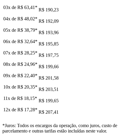
03x de
R$ 63,41
*
R$ 190,23
04x de
R$ 48,02
*
R$ 192,09
05x de
R$ 38,79
*
R$ 193,96
06x de
R$ 32,64
*
R$ 195,85
07x de
R$ 28,25
*
R$ 197,75
08x de
R$ 24,96
*
R$ 199,66
09x de
R$ 22,40
*
R$ 201,58
10x de
R$ 20,35
*
R$ 203,51
11x de
R$ 18,15
*
R$ 199,65
12x de
R$ 17,28
*
R$ 207,41
*Juros: Todos os encargos da operação, como juros, custo de
parcelamento e outras tarifas estão incluídas neste valor.