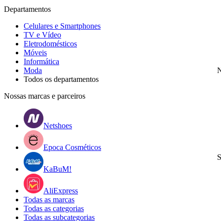
Departamentos
Celulares e Smartphones
TV e Vídeo
Eletrodomésticos
Móveis
Informática
Moda
N
Todos os departamentos
Nossas marcas e parceiros
Netshoes
Epoca Cosméticos
S
KaBuM!
AliExpress
Todas as marcas
Todas as categorias
Todas as subcategorias