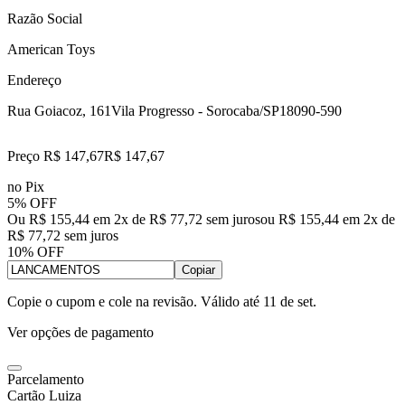
Razão Social
American Toys
Endereço
Rua Goiacoz, 161
Vila Progresso - Sorocaba/SP
18090-590
Preço R$ 147,67
R$
147
,
67
no Pix
5% OFF
Ou R$ 155,44 em 2x de R$ 77,72 sem juros
ou
R$ 155,44
em
2
x de
R$ 77,72
sem juros
10% OFF
Copiar
Copie o cupom e cole na revisão. Válido até
11 de set
.
Ver opções de pagamento
Parcelamento
Cartão Luiza