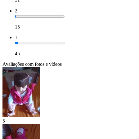
51
2
15
1
45
Avaliações com fotos e vídeos
5