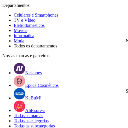
Departamentos
Celulares e Smartphones
TV e Vídeo
Eletrodomésticos
Móveis
Informática
Moda
N
Todos os departamentos
Nossas marcas e parceiros
Netshoes
Epoca Cosméticos
S
KaBuM!
AliExpress
Todas as marcas
Todas as categorias
Todas as subcategorias