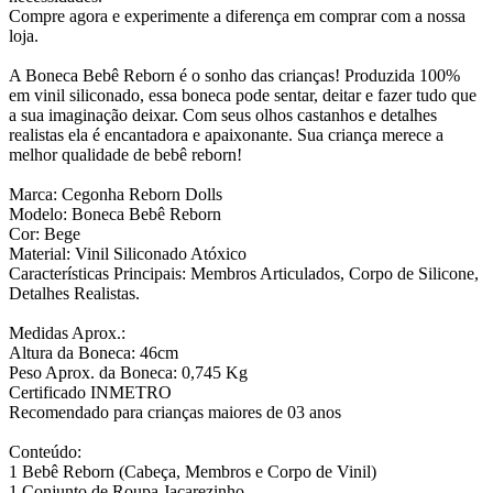
Compre agora e experimente a diferença em comprar com a nossa
loja.
A Boneca Bebê Reborn é o sonho das crianças! Produzida 100%
em vinil siliconado, essa boneca pode sentar, deitar e fazer tudo que
a sua imaginação deixar. Com seus olhos castanhos e detalhes
realistas ela é encantadora e apaixonante. Sua criança merece a
melhor qualidade de bebê reborn!
Marca: Cegonha Reborn Dolls
Modelo: Boneca Bebê Reborn
Cor: Bege
Material: Vinil Siliconado Atóxico
Características Principais: Membros Articulados, Corpo de Silicone,
Detalhes Realistas.
Medidas Aprox.:
Altura da Boneca: 46cm
Peso Aprox. da Boneca: 0,745 Kg
Certificado INMETRO
Recomendado para crianças maiores de 03 anos
Conteúdo:
1 Bebê Reborn (Cabeça, Membros e Corpo de Vinil)
1 Conjunto de Roupa Jacarezinho