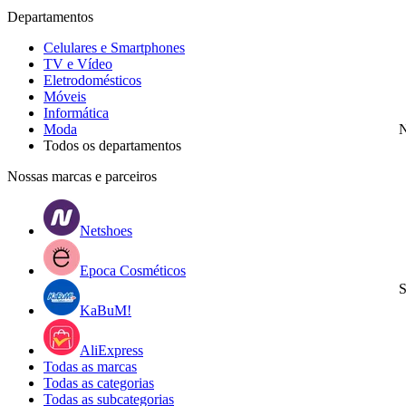
Departamentos
Celulares e Smartphones
TV e Vídeo
Eletrodomésticos
Móveis
Informática
Moda
N
Todos os departamentos
Nossas marcas e parceiros
Netshoes
Epoca Cosméticos
S
KaBuM!
AliExpress
Todas as marcas
Todas as categorias
Todas as subcategorias