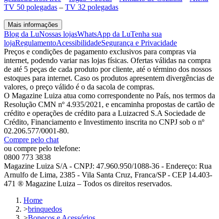
TV 50 polegadas
–
TV 32 polegadas
Mais informações
Blog da Lu
Nossas lojas
WhatsApp da Lu
Tenha sua
loja
Regulamento
Acessibilidade
Segurança e Privacidade
Preços e condições de pagamento exclusivos para compras via
internet, podendo variar nas lojas físicas. Ofertas válidas na compra
de até 5 peças de cada produto por cliente, até o término dos nossos
estoques para internet. Caso os produtos apresentem divergências de
valores, o preço válido é o da sacola de compras.
O Magazine Luiza atua como correspondente no País, nos termos da
Resolução CMN nº 4.935/2021, e encaminha propostas de cartão de
crédito e operações de crédito para a Luizacred S.A Sociedade de
Crédito, Financiamento e Investimento inscrita no CNPJ sob o nº
02.206.577/0001-80.
Compre pelo chat
ou compre pelo telefone:
0800 773 3838
Magazine Luiza S/A - CNPJ: 47.960.950/1088-36 - Endereço: Rua
Arnulfo de Lima, 2385 - Vila Santa Cruz, Franca/SP - CEP 14.403-
471 ® Magazine Luiza – Todos os direitos reservados.
Home
>
brinquedos
>
Bonecos e Acessórios