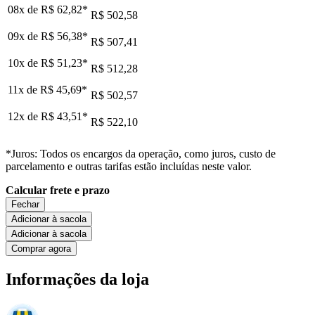
08x de
R$ 62,82
*
R$ 502,58
09x de
R$ 56,38
*
R$ 507,41
10x de
R$ 51,23
*
R$ 512,28
11x de
R$ 45,69
*
R$ 502,57
12x de
R$ 43,51
*
R$ 522,10
*Juros: Todos os encargos da operação, como juros, custo de
parcelamento e outras tarifas estão incluídas neste valor.
Calcular frete e prazo
Fechar
Adicionar à sacola
Adicionar à sacola
Comprar agora
Informações da loja