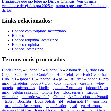
Brinquedos que são febre no Dia das Crianças! Veja os mais
vendidos e desejados pra 2025 e garanta o presente. Confira no blog
da Lu!
Links relacionados:
Boneco com roupinha Jacarezinho
Boneco
Boneco roupinha Jacarezinho
Boneco roupinha
Boneco Jacarezinho
Termos mais procurados
Black Friday
–
iPhone 17
–
iPhone 16
–
Álbum de Figurinhas da
Copa
–
S26
–
Hub de Conteúdo
–
Hub Celulares
–
Hub Geladeira
–
Hub Tvs
–
iphone 15
–
iphone 14
–
ps5
–
Air Fryer
–
iphone 16 pro
max
–
geladeira
–
poco x7 pro
–
xbox
–
iphone
–
creatina
–
whey
protein
–
microondas
–
kindle
–
iphone 17 pro max
–
iphone 15 pro
max
–
celular samsung
–
iphone 16e
–
xbox series s
–
xiaomi
–
ventilador
–
nintendo switch 2
–
Celular
–
Ar Condicionado Portátil
–
tablet
–
Bicicleta
–
Body Splash
–
jbl
–
redmi note 14
–
tenis nike
–
maquina de lavar roupa
–
liquidificador
–
ipad
–
guarda roupa
–
geladeira frost free
–
fogão 4 bocas
–
Armário de Cozinha
–
Alexa
–